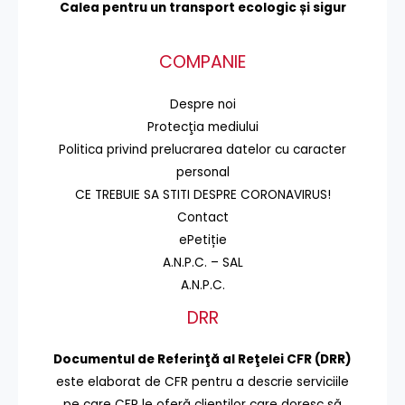
Calea pentru un transport
ecologic și sigur
COMPANIE
Despre noi
Protecţia mediului
Politica privind prelucrarea datelor cu caracter
personal
CE TREBUIE SA STITI DESPRE CORONAVIRUS!
Contact
ePetiție
A.N.P.C. – SAL
A.N.P.C.
DRR
Documentul de Referinţă al Reţelei CFR (DRR)
este elaborat de CFR pentru a descrie serviciile
pe care CFR le oferă clienţilor care doresc să