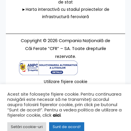
de stat
►Harta interactivă cu stadiul proiectelor de
infrastructură feroviară
Copyright © 2026 Compania Națională de
Căi Ferate ”CFR” – SA. Toate drepturile
rezervate.
Utilizare fișiere cookie
Termeni de utilizare
Acest site folosește fișiere cookie. Pentru continuarea
Contact
navigării este necesar să ne transmiteți acordul
asupra folosirii fișierelor cookie, prin click pe butonul
“Sunt de acord!”. Pentru a vedea politica de utilizare a
fișierelor cookie, click
aici
.
Ultima modificare a paginii 28/09/2023
Setări cookie-uri
Sunt de acord!