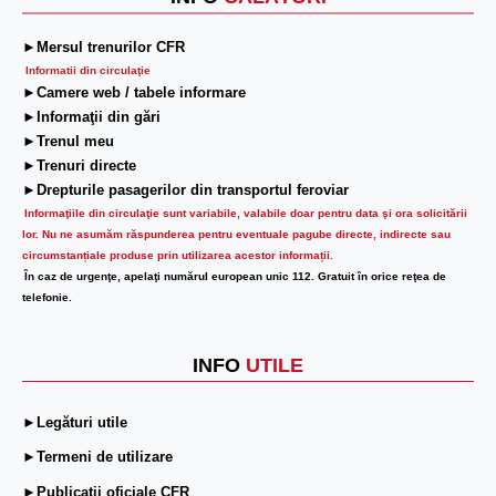
►Mersul trenurilor CFR
Informatii din circulaţie
►Camere web / tabele informare
►Informaţii din gări
►Trenul meu
►Trenuri directe
►Drepturile pasagerilor din transportul feroviar
Informaţiile din circulaţie sunt variabile, valabile doar pentru data şi ora solicitării
lor.
Nu ne asumăm răspunderea pentru eventuale pagube directe, indirecte sau
circumstanțiale produse prin utilizarea acestor informații.
În caz de urgenţe, apelaţi numărul european unic 112. Gratuit în orice reţea de
telefonie.
INFO
UTILE
►Legături utile
►Termeni de utilizare
►Publicații oficiale CFR