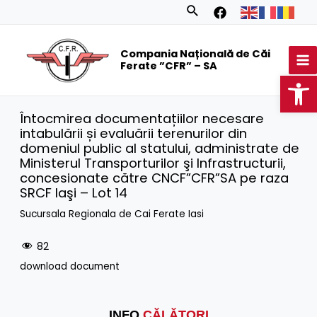
Skip
Search
to
MA
content
Compania Națională de Căi
M
Ferate ”CFR” – SA
Op
Întocmirea documentațiilor necesare
intabulării și evaluării terenurilor din
domeniul public al statului, administrate de
Ministerul Transporturilor şi Infrastructurii,
concesionate către CNCF”CFR”SA pe raza
SRCF Iaşi – Lot 14
Sucursala Regionala de Cai Ferate Iasi
82
download document
INFO
CĂLĂTORI