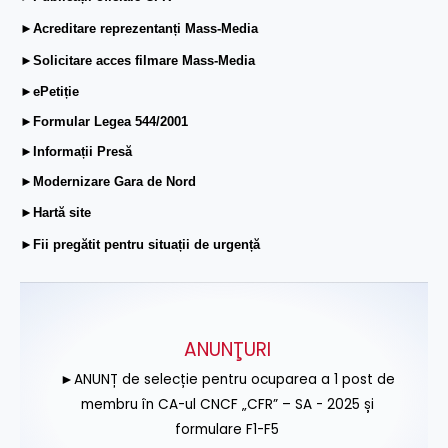
►Acreditare reprezentanți Mass-Media
►Solicitare acces filmare Mass-Media
►ePetiție
►Formular Legea 544/2001
►Informații Presă
►Modernizare Gara de Nord
►Hartă site
►Fii pregătit pentru situații de urgență
ANUNŢURI
►ANUNȚ de selecție pentru ocuparea a 1 post de
membru în CA-ul CNCF „CFR” – SA - 2025 și
formulare F1-F5