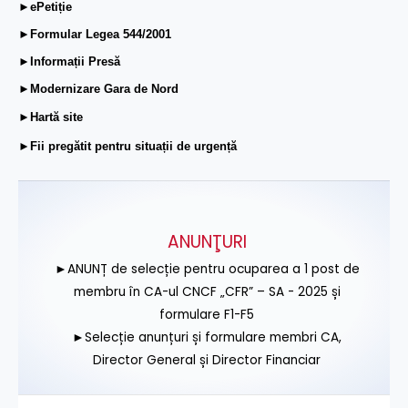
►ePetiție
►Formular Legea 544/2001
►Informații Presă
►Modernizare Gara de Nord
►Hartă site
►Fii pregătit pentru situații de urgență
ANUNŢURI
►ANUNȚ de selecție pentru ocuparea a 1 post de
membru în CA-ul CNCF „CFR” – SA - 2025 și
formulare F1-F5
►Selecție anunțuri și formulare membri CA,
Director General și Director Financiar