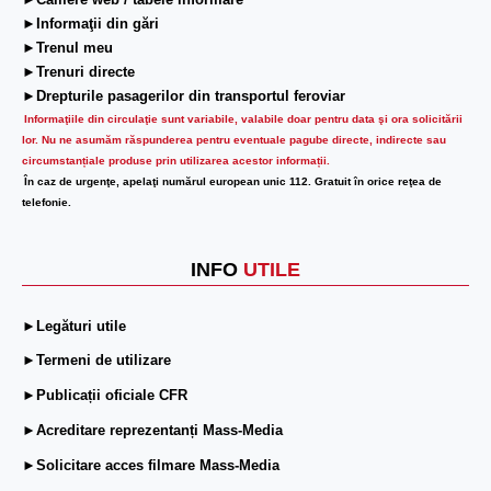
►Camere web / tabele informare
►Informaţii din gări
►Trenul meu
►Trenuri directe
►Drepturile pasagerilor din transportul feroviar
Informaţiile din circulaţie sunt variabile, valabile doar pentru data şi ora solicitării
lor.
Nu ne asumăm răspunderea pentru eventuale pagube directe, indirecte sau
circumstanțiale produse prin utilizarea acestor informații.
În caz de urgenţe, apelaţi numărul european unic 112. Gratuit în orice reţea de
telefonie.
INFO
UTILE
►Legături utile
►Termeni de utilizare
►Publicații oficiale CFR
►Acreditare reprezentanți Mass-Media
►Solicitare acces filmare Mass-Media