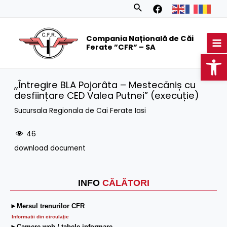
Skip
Search
to
MA
content
Compania Națională de Căi
M
Ferate ”CFR” – SA
Op
,,Întregire BLA Pojorâta – Mestecăniș cu
desființare CED Valea Putnei” (execuție)
Sucursala Regionala de Cai Ferate Iasi
46
download document
INFO
CĂLĂTORI
►Mersul trenurilor CFR
Informatii din circulaţie