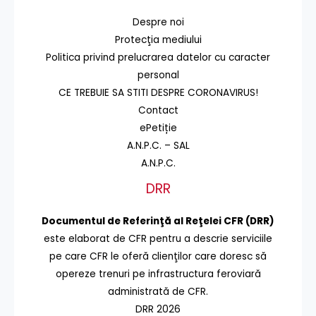
Despre noi
Protecţia mediului
Politica privind prelucrarea datelor cu caracter
personal
CE TREBUIE SA STITI DESPRE CORONAVIRUS!
Contact
ePetiție
A.N.P.C. – SAL
A.N.P.C.
DRR
Documentul de Referinţă al Reţelei CFR (DRR)
este elaborat de CFR pentru a descrie serviciile
pe care CFR le oferă clienţilor care doresc să
opereze trenuri pe infrastructura feroviară
administrată de CFR.
DRR 2026