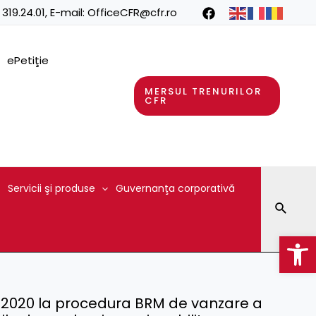
 319.24.01
, E-mail:
OfficeCFR@cfr.ro
ePetiţie
MERSUL TRENURILOR
CFR
Servicii şi produse
Guvernanţa corporativă
Searc
Op
.04.2020 la procedura BRM de vanzare a