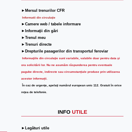
►Mersul trenurilor CFR
Informatii din circulaţie
►Camere web / tabele informare
►Informaţii din gări
►Trenul meu
►Trenuri directe
►Drepturile pasagerilor din transportul feroviar
Informaţiile din circulaţie sunt variabile, valabile doar pentru data şi
ora solicitării lor.
Nu ne asumăm răspunderea pentru eventuale
pagube directe, indirecte sau circumstanțiale produse prin utilizarea
acestor informații.
În caz de urgenţe, apelaţi numărul european unic 112. Gratuit în orice
reţea de telefonie.
INFO
UTILE
►Legături utile