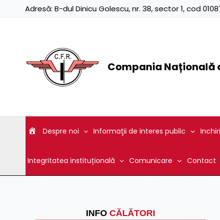
Skip
Adresă:
B-dul Dinicu Golescu, nr. 38, sector 1, cod 01
to
content
Compania Națională d
Despre noi
Informaţii de interes public
Inchir
Integritatea instituțională
Comunicare
Contact
INFO
CĂLĂTORI