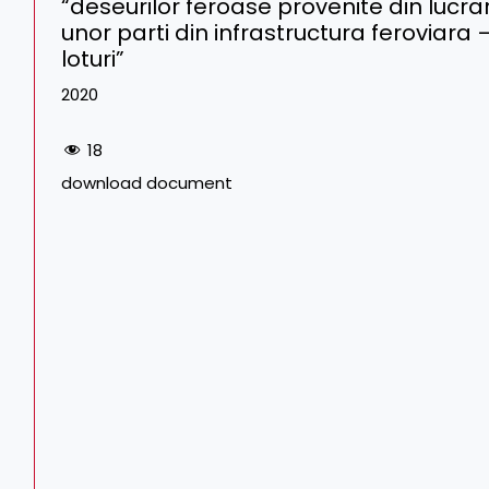
“deseurilor feroase provenite din lucrar
unor parti din infrastructura feroviara – l
loturi”
2020
18
download document