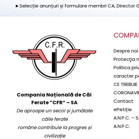
►Selecție anunțuri și formulare membri CA, Director Ge
COMPA
Despre noi
Protecţia 
Politica pr
caracter p
CE TREBUIE 
CORONAVI
Compania Națională de Căi
Contact
Ferate ”CFR” – SA
ePetiție
De aproape un secol și jumătate
A.N.P.C. – 
căile ferate
A.N.P.C.
române contribuie la progres și
civilizație