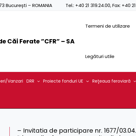
0873 București – ROMANIA
Tel.:
+40 21 319.24.00
, Fax:
+40 21
Termeni de utilizare
e Căi Ferate ”CFR” – SA
Legături utile
ieri/Vanzari
DRR
Proiecte fonduri UE
Reţeaua feroviară
– Invitatia de participare nr. 1677/03