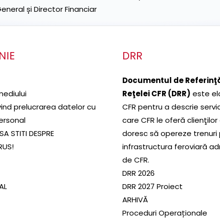
neral și Director Financiar
NIE
DRR
Documentul de Referinţă
mediului
Reţelei CFR (DRR)
este el
ivind prelucrarea datelor cu
CFR pentru a descrie servic
ersonal
care CFR le oferă clienţilor
SA STITI DESPRE
doresc să opereze trenuri
RUS!
infrastructura feroviară a
de CFR.
DRR 2026
SAL
DRR 2027 Proiect
ARHIVĂ
Proceduri Operaționale