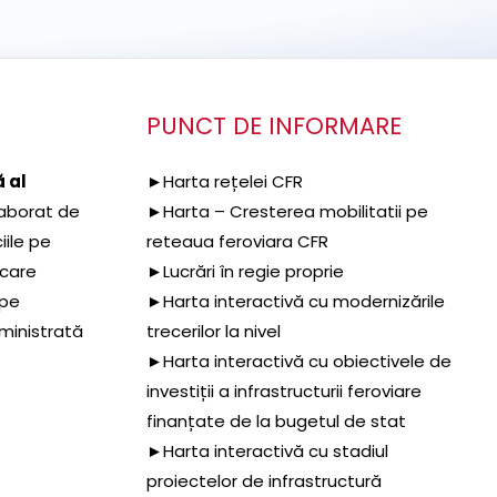
PUNCT DE INFORMARE
 al
►Harta rețelei CFR
aborat de
►Harta – Cresterea mobilitatii pe
iile pe
reteaua feroviara CFR
 care
►Lucrări în regie proprie
 pe
►Harta interactivă cu modernizările
dministrată
trecerilor la nivel
►Harta interactivă cu obiectivele de
investiții a infrastructurii feroviare
finanțate de la bugetul de stat
►Harta interactivă cu stadiul
proiectelor de infrastructură