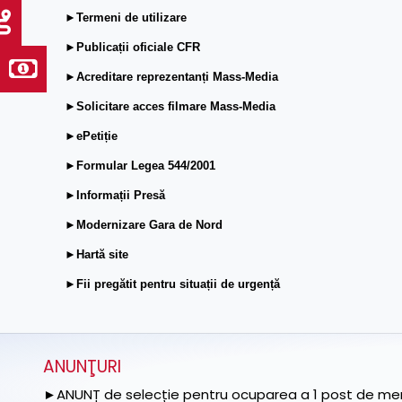
►Termeni de utilizare
►Publicații oficiale CFR
►Acreditare reprezentanți Mass-Media
►Solicitare acces filmare Mass-Media
►ePetiție
►Formular Legea 544/2001
►Informații Presă
►Modernizare Gara de Nord
►Hartă site
►Fii pregătit pentru situații de urgență
ANUNŢURI
►ANUNȚ de selecție pentru ocuparea a 1 post de memb