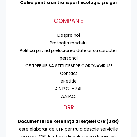
Calea pentru un transport
ecologic și sigur
COMPANIE
Despre noi
Protecţia mediului
Politica privind prelucrarea datelor cu caracter
personal
CE TREBUIE SA STITI DESPRE CORONAVIRUS!
Contact
ePetiție
A.N.P.C. – SAL
A.N.P.C.
DRR
Documentul de Referinţă al Reţelei CFR (DRR)
este elaborat de CFR pentru a descrie serviciile
pe care CFR le oferă clienţilor care doresc să