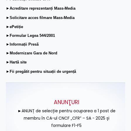
►Acreditare reprezentanți Mass-Media
►Solicitare acces filmare Mass-Media
►ePetiție
►Formular Legea 544/2001
►Informații Presă
►Modernizare Gara de Nord
►Hartă site
►Fii pregătit pentru situații de urgență
ANUNŢURI
►ANUNȚ de selecție pentru ocuparea a 1 post de
membru în CA-ul CNCF „CFR” – SA - 2025 și
formulare F1-F5