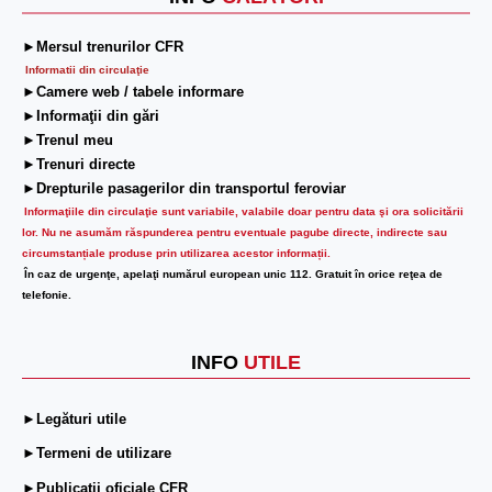
►Mersul trenurilor CFR
Informatii din circulaţie
►Camere web / tabele informare
►Informaţii din gări
►Trenul meu
►Trenuri directe
►Drepturile pasagerilor din transportul feroviar
Informaţiile din circulaţie sunt variabile, valabile doar pentru data şi ora solicitării
lor.
Nu ne asumăm răspunderea pentru eventuale pagube directe, indirecte sau
circumstanțiale produse prin utilizarea acestor informații.
În caz de urgenţe, apelaţi numărul european unic 112. Gratuit în orice reţea de
telefonie.
INFO
UTILE
►Legături utile
►Termeni de utilizare
►Publicații oficiale CFR