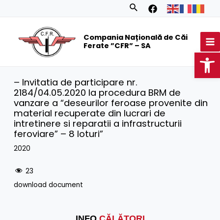
Skip
Search
to
MA
content
Compania Națională de Căi
M
Ferate ”CFR” – SA
Op
– Invitatia de participare nr.
2184/04.05.2020 la procedura BRM de
vanzare a “deseurilor feroase provenite din
material recuperate din lucrari de
intretinere si reparatii a infrastructurii
feroviare” – 8 loturi”
2020
23
download document
INFO
CĂLĂTORI