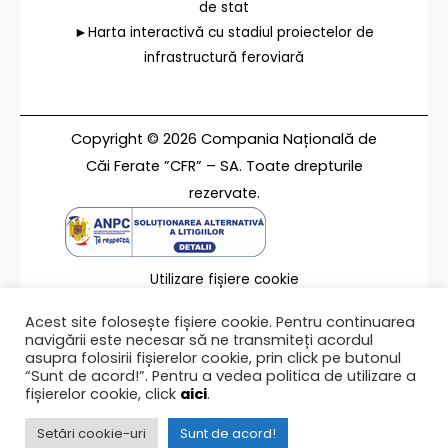
de stat
►Harta interactivă cu stadiul proiectelor de
infrastructură feroviară
Copyright © 2026 Compania Națională de
Căi Ferate ”CFR” – SA. Toate drepturile
rezervate.
Utilizare fișiere cookie
Termeni de utilizare
Acest site folosește fișiere cookie. Pentru continuarea
Contact
navigării este necesar să ne transmiteți acordul
asupra folosirii fișierelor cookie, prin click pe butonul
“Sunt de acord!”. Pentru a vedea politica de utilizare a
fișierelor cookie, click
aici
.
Ultima modificare a paginii 14/05/2020
Setări cookie-uri
Sunt de acord!