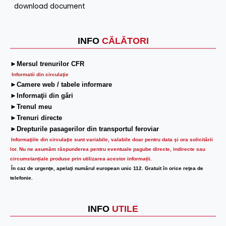
download document
INFO
CĂLĂTORI
►Mersul trenurilor CFR
Informatii din circulaţie
►Camere web / tabele informare
►Informaţii din gări
►Trenul meu
►Trenuri directe
►Drepturile pasagerilor din transportul feroviar
Informaţiile din circulaţie sunt variabile, valabile doar pentru data şi ora solicitării
lor.
Nu ne asumăm răspunderea pentru eventuale pagube directe, indirecte sau
circumstanțiale produse prin utilizarea acestor informații.
În caz de urgenţe, apelaţi numărul european unic 112. Gratuit în orice reţea de
telefonie.
INFO
UTILE