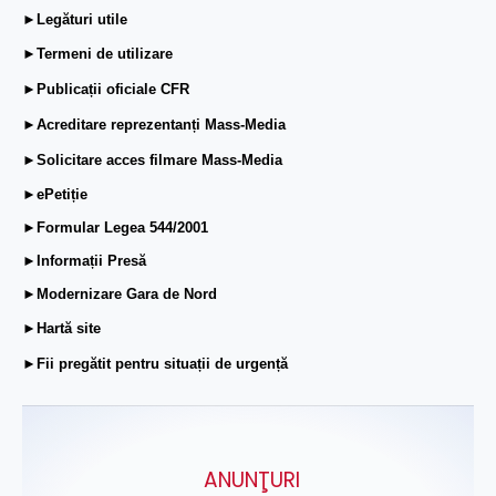
►Legături utile
►Termeni de utilizare
►Publicații oficiale CFR
►Acreditare reprezentanți Mass-Media
►Solicitare acces filmare Mass-Media
►ePetiție
►Formular Legea 544/2001
►Informații Presă
►Modernizare Gara de Nord
►Hartă site
►Fii pregătit pentru situații de urgență
ANUNŢURI