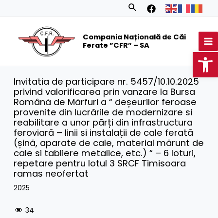
Skip
Search
to
MA
content
Compania Națională de Căi
M
Ferate ”CFR” – SA
Op
Invitatia de participare nr. 5457/10.10.2025
privind valorificarea prin vanzare la Bursa
Română de Mărfuri a “ deșeurilor feroase
provenite din lucrările de modernizare si
reabilitare a unor părți din infrastructura
feroviară – linii si instalații de cale ferată
(șină, aparate de cale, material mărunt de
cale si tabliere metalice, etc.) “ – 6 loturi,
repetare pentru lotul 3 SRCF Timisoara
ramas neofertat
2025
34