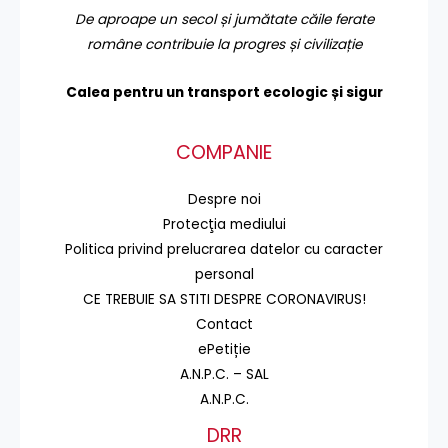
De aproape un secol și jumătate căile ferate
române contribuie la progres și civilizație
Calea pentru un transport
ecologic și sigur
COMPANIE
Despre noi
Protecţia mediului
Politica privind prelucrarea datelor cu caracter
personal
CE TREBUIE SA STITI DESPRE CORONAVIRUS!
Contact
ePetiție
A.N.P.C. – SAL
A.N.P.C.
DRR