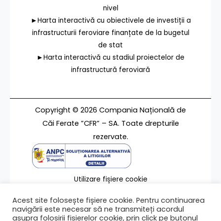
nivel
►Harta interactivă cu obiectivele de investiții a
infrastructurii feroviare finanțate de la bugetul
de stat
►Harta interactivă cu stadiul proiectelor de
infrastructură feroviară
Copyright © 2026 Compania Națională de
Căi Ferate ”CFR” – SA. Toate drepturile
rezervate.
Utilizare fișiere cookie
Termeni de utilizare
Acest site folosește fișiere cookie. Pentru continuarea
Contact
navigării este necesar să ne transmiteți acordul
asupra folosirii fișierelor cookie, prin click pe butonul