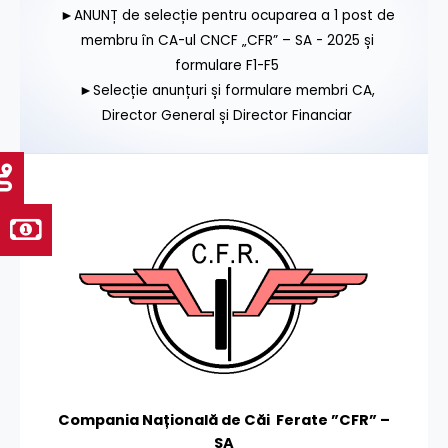
►ANUNȚ de selecție pentru ocuparea a 1 post de
membru în CA-ul CNCF „CFR” – SA - 2025 și
formulare F1-F5
►Selecție anunțuri și formulare membri CA,
Director General și Director Financiar
Compania Națională de Căi Ferate ”CFR” –
SA