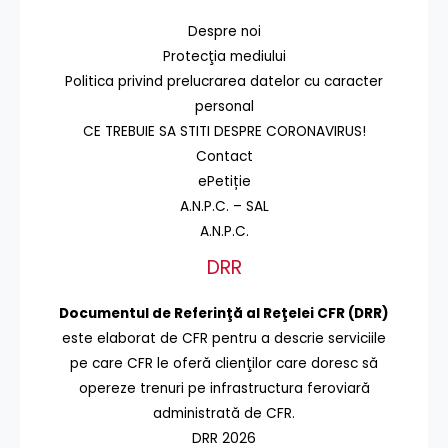
Despre noi
Protecţia mediului
Politica privind prelucrarea datelor cu caracter
personal
CE TREBUIE SA STITI DESPRE CORONAVIRUS!
Contact
ePetiție
A.N.P.C. – SAL
A.N.P.C.
DRR
Documentul de Referinţă al Reţelei CFR (DRR)
este elaborat de CFR pentru a descrie serviciile
pe care CFR le oferă clienţilor care doresc să
opereze trenuri pe infrastructura feroviară
administrată de CFR.
DRR 2026