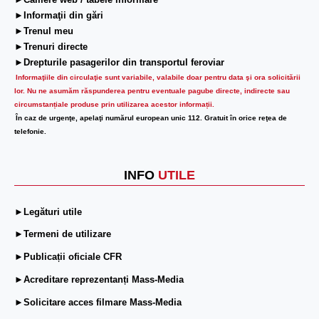
►Camere web / tabele informare
►Informaţii din gări
►Trenul meu
►Trenuri directe
►Drepturile pasagerilor din transportul feroviar
Informaţiile din circulaţie sunt variabile, valabile doar pentru data şi ora solicitării
lor.
Nu ne asumăm răspunderea pentru eventuale pagube directe, indirecte sau
circumstanțiale produse prin utilizarea acestor informații.
În caz de urgenţe, apelaţi numărul european unic 112. Gratuit în orice reţea de
telefonie.
INFO
UTILE
►Legături utile
►Termeni de utilizare
►Publicații oficiale CFR
►Acreditare reprezentanți Mass-Media
►Solicitare acces filmare Mass-Media