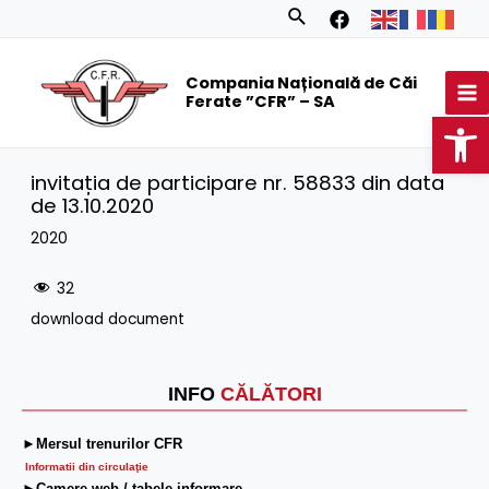
Skip
Search
to
MA
content
Compania Națională de Căi
M
Ferate ”CFR” – SA
Op
invitația de participare nr. 58833 din data
de 13.10.2020
2020
32
download document
INFO
CĂLĂTORI
►Mersul trenurilor CFR
Informatii din circulaţie