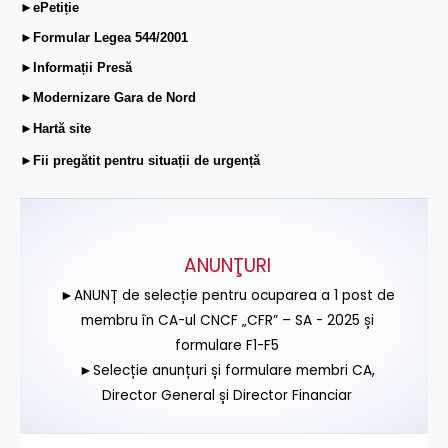
►ePetiție
►Formular Legea 544/2001
►Informații Presă
►Modernizare Gara de Nord
►Hartă site
►Fii pregătit pentru situații de urgență
ANUNŢURI
►ANUNȚ de selecție pentru ocuparea a 1 post de
membru în CA-ul CNCF „CFR” – SA - 2025 și
formulare F1-F5
►Selecție anunțuri și formulare membri CA,
Director General și Director Financiar