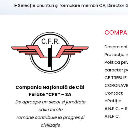
►Selecție anunțuri și formulare membri CA, Director Ge
COMPA
Despre noi
Protecţia 
Politica pr
caracter p
CE TREBUIE 
CORONAVI
Compania Națională de Căi
Contact
Ferate ”CFR” – SA
ePetiție
De aproape un secol și jumătate
A.N.P.C. – 
căile ferate
A.N.P.C.
române contribuie la progres și
civilizație