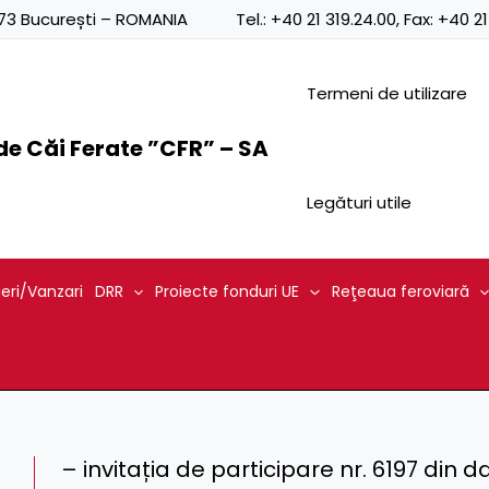
0873 București – ROMANIA
Tel.:
+40 21 319.24.00
, Fax:
+40 21
Termeni de utilizare
e Căi Ferate ”CFR” – SA
Legături utile
ieri/Vanzari
DRR
Proiecte fonduri UE
Reţeaua feroviară
– invitația de participare nr. 6197 din d