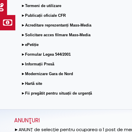
►Termeni de utilizare
►Publicații oficiale CFR
►Acreditare reprezentanți Mass-Media
►Solicitare acces filmare Mass-Media
►ePetiție
►Formular Legea 544/2001
►Informații Presă
►Modernizare Gara de Nord
►Hartă site
►Fii pregătit pentru situații de urgență
ANUNŢURI
►ANUNȚ de selecție pentru ocuparea a 1 post de memb