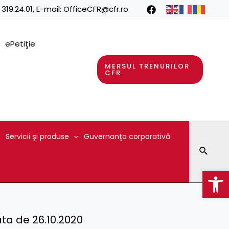
 319.24.01
, E-mail:
OfficeCFR@cfr.ro
ePetiţie
MERSUL TRENURILOR
CFR
Servicii şi produse
Guvernanţa corporativă
Searc
Op
ata de 26.10.2020