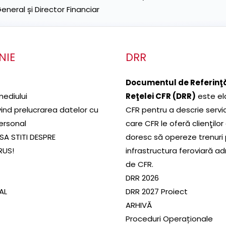
neral și Director Financiar
NIE
DRR
Documentul de Referinţă
mediului
Reţelei CFR (DRR)
este el
ivind prelucrarea datelor cu
CFR pentru a descrie servic
ersonal
care CFR le oferă clienţilor
SA STITI DESPRE
doresc să opereze trenuri
RUS!
infrastructura feroviară a
de CFR.
DRR 2026
SAL
DRR 2027 Proiect
ARHIVĂ
Proceduri Operaționale