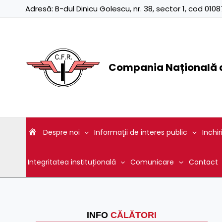
Skip
Adresă:
B-dul Dinicu Golescu, nr. 38, sector 1, cod 01
to
content
Compania Națională d
Despre noi
Informaţii de interes public
Inchir
Integritatea instituțională
Comunicare
Contact
INFO
CĂLĂTORI