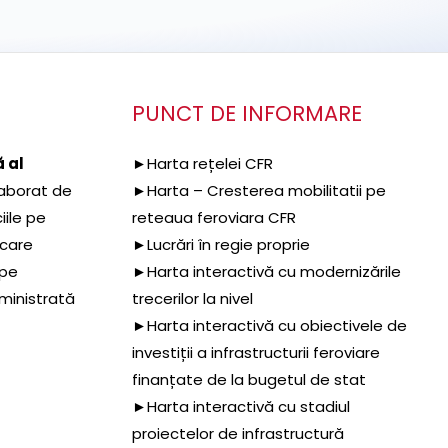
PUNCT DE INFORMARE
 al
►Harta rețelei CFR
aborat de
►Harta – Cresterea mobilitatii pe
iile pe
reteaua feroviara CFR
 care
►Lucrări în regie proprie
 pe
►Harta interactivă cu modernizările
dministrată
trecerilor la nivel
►Harta interactivă cu obiectivele de
investiții a infrastructurii feroviare
finanțate de la bugetul de stat
►Harta interactivă cu stadiul
proiectelor de infrastructură