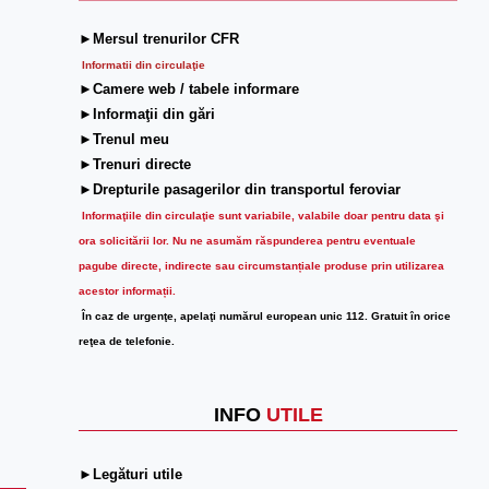
►Mersul trenurilor CFR
Informatii din circulaţie
►Camere web / tabele informare
►Informaţii din gări
►Trenul meu
►Trenuri directe
►Drepturile pasagerilor din transportul feroviar
Informaţiile din circulaţie sunt variabile, valabile doar pentru data şi
ora solicitării lor.
Nu ne asumăm răspunderea pentru eventuale
pagube directe, indirecte sau circumstanțiale produse prin utilizarea
acestor informații.
În caz de urgenţe, apelaţi numărul european unic 112. Gratuit în orice
reţea de telefonie.
INFO
UTILE
►Legături utile