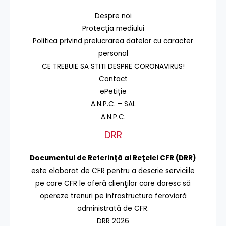
Despre noi
Protecţia mediului
Politica privind prelucrarea datelor cu caracter
personal
CE TREBUIE SA STITI DESPRE CORONAVIRUS!
Contact
ePetiție
A.N.P.C. – SAL
A.N.P.C.
DRR
Documentul de Referinţă al Reţelei CFR (DRR)
este elaborat de CFR pentru a descrie serviciile
pe care CFR le oferă clienţilor care doresc să
opereze trenuri pe infrastructura feroviară
administrată de CFR.
DRR 2026