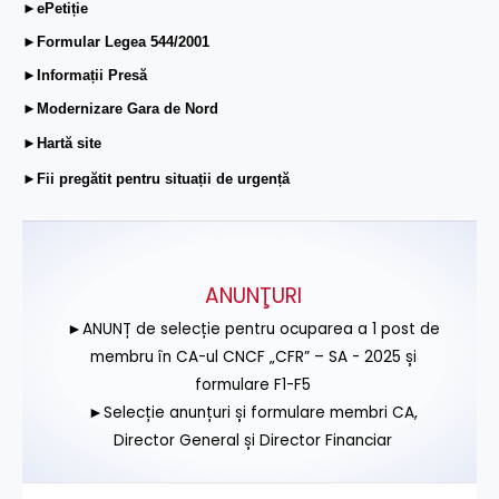
►ePetiție
►Formular Legea 544/2001
►Informații Presă
►Modernizare Gara de Nord
►Hartă site
►Fii pregătit pentru situații de urgență
ANUNŢURI
►ANUNȚ de selecție pentru ocuparea a 1 post de
membru în CA-ul CNCF „CFR” – SA - 2025 și
formulare F1-F5
►Selecție anunțuri și formulare membri CA,
Director General și Director Financiar