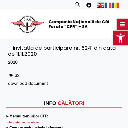
Skip
Search
to
MA
content
Compania Națională de Căi
M
Ferate ”CFR” – SA
Op
– invitația de participare nr. 6241 din data
de 11.11.2020
2020
32
download document
INFO
CĂLĂTORI
►Mersul trenurilor CFR
Informatii din circulaţie