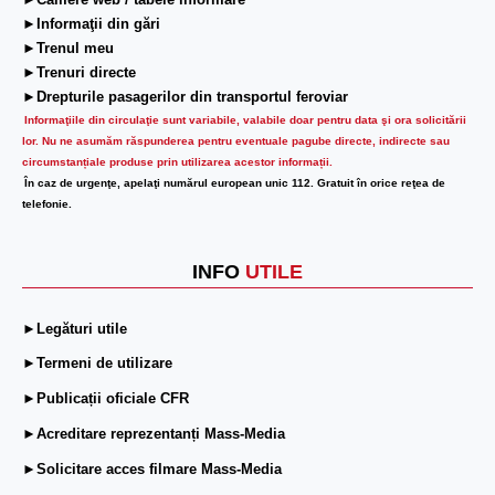
►Camere web / tabele informare
►Informaţii din gări
►Trenul meu
►Trenuri directe
►Drepturile pasagerilor din transportul feroviar
Informaţiile din circulaţie sunt variabile, valabile doar pentru data şi ora solicitării
lor.
Nu ne asumăm răspunderea pentru eventuale pagube directe, indirecte sau
circumstanțiale produse prin utilizarea acestor informații.
În caz de urgenţe, apelaţi numărul european unic 112. Gratuit în orice reţea de
telefonie.
INFO
UTILE
►Legături utile
►Termeni de utilizare
►Publicații oficiale CFR
►Acreditare reprezentanți Mass-Media
►Solicitare acces filmare Mass-Media