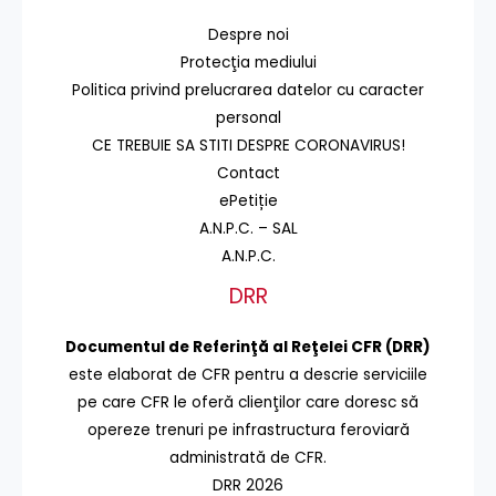
Despre noi
Protecţia mediului
Politica privind prelucrarea datelor cu caracter
personal
CE TREBUIE SA STITI DESPRE CORONAVIRUS!
Contact
ePetiție
A.N.P.C. – SAL
A.N.P.C.
DRR
Documentul de Referinţă al Reţelei CFR (DRR)
este elaborat de CFR pentru a descrie serviciile
pe care CFR le oferă clienţilor care doresc să
opereze trenuri pe infrastructura feroviară
administrată de CFR.
DRR 2026