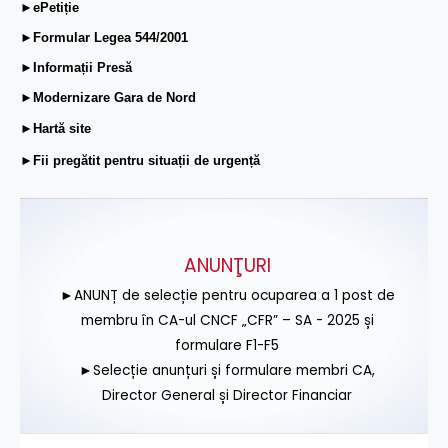
►ePetiție
►Formular Legea 544/2001
►Informații Presă
►Modernizare Gara de Nord
►Hartă site
►Fii pregătit pentru situații de urgență
ANUNŢURI
►ANUNȚ de selecție pentru ocuparea a 1 post de
membru în CA-ul CNCF „CFR” – SA - 2025 și
formulare F1-F5
►Selecție anunțuri și formulare membri CA,
Director General și Director Financiar