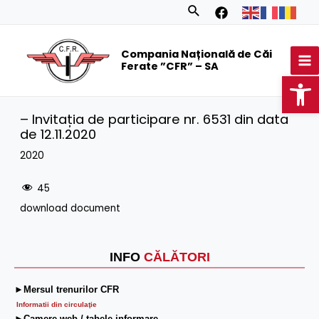
Skip
Search
to
MA
content
Compania Națională de Căi
M
Ferate ”CFR” – SA
Op
– Invitația de participare nr. 6531 din data
de 12.11.2020
2020
45
download document
INFO
CĂLĂTORI
►Mersul trenurilor CFR
Informatii din circulaţie