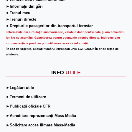
►Camere web / tabele informare
►Informaţii din gări
►Trenul meu
►Trenuri directe
►Drepturile pasagerilor din transportul feroviar
Informaţiile din circulaţie sunt variabile, valabile doar pentru data şi ora solicitării
lor.
Nu ne asumăm răspunderea pentru eventuale pagube directe, indirecte sau
circumstanțiale produse prin utilizarea acestor informații.
În caz de urgenţe, apelaţi numărul european unic 112. Gratuit în orice reţea de
telefonie.
INFO
UTILE
►Legături utile
►Termeni de utilizare
►Publicații oficiale CFR
►Acreditare reprezentanți Mass-Media
►Solicitare acces filmare Mass-Media