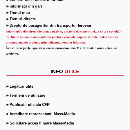
►Camere web / tabele informare
►Informaţii din gări
►Trenul meu
►Trenuri directe
►Drepturile pasagerilor din transportul feroviar
Informaţiile din circulaţie sunt variabile, valabile doar pentru data şi ora solicitării
lor.
Nu ne asumăm răspunderea pentru eventuale pagube directe, indirecte sau
circumstanțiale produse prin utilizarea acestor informații.
În caz de urgenţe, apelaţi numărul european unic 112. Gratuit în orice reţea de
telefonie.
INFO
UTILE
►Legături utile
►Termeni de utilizare
►Publicații oficiale CFR
►Acreditare reprezentanți Mass-Media
►Solicitare acces filmare Mass-Media