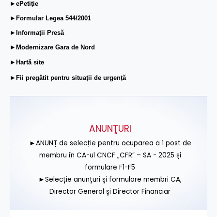
►ePetiție
►Formular Legea 544/2001
►Informații Presă
►Modernizare Gara de Nord
►Hartă site
►Fii pregătit pentru situații de urgență
ANUNŢURI
►ANUNȚ de selecție pentru ocuparea a 1 post de
membru în CA-ul CNCF „CFR” – SA - 2025 și
formulare F1-F5
►Selecție anunțuri și formulare membri CA,
Director General și Director Financiar