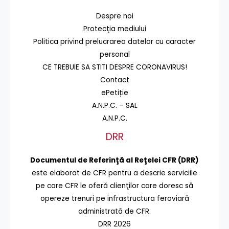
Despre noi
Protecţia mediului
Politica privind prelucrarea datelor cu caracter
personal
CE TREBUIE SA STITI DESPRE CORONAVIRUS!
Contact
ePetiție
A.N.P.C. – SAL
A.N.P.C.
DRR
Documentul de Referinţă al Reţelei CFR (DRR)
este elaborat de CFR pentru a descrie serviciile
pe care CFR le oferă clienţilor care doresc să
opereze trenuri pe infrastructura feroviară
administrată de CFR.
DRR 2026