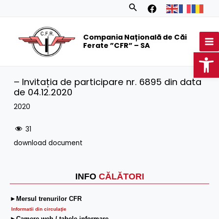
Skip
Search
to
MA
content
Compania Națională de Căi
M
Ferate ”CFR” – SA
Op
– Invitația de participare nr. 6895 din data
de 04.12.2020
2020
31
download document
INFO
CĂLĂTORI
►Mersul trenurilor CFR
Informatii din circulaţie