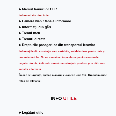
►Mersul trenurilor CFR
Informatii din circulaţie
►Camere web / tabele informare
►Informaţii din gări
►Trenul meu
►Trenuri directe
►Drepturile pasagerilor din transportul feroviar
Informaţiile din circulaţie sunt variabile, valabile doar pentru data şi
ora solicitării lor.
Nu ne asumăm răspunderea pentru eventuale
pagube directe, indirecte sau circumstanțiale produse prin utilizarea
acestor informații.
În caz de urgenţe, apelaţi numărul european unic 112. Gratuit în orice
reţea de telefonie.
INFO
UTILE
►Legături utile