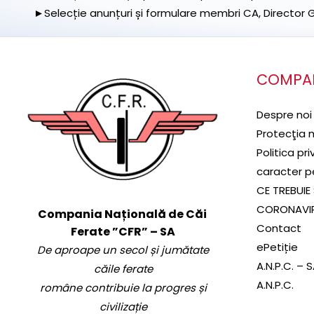
►Selecție anunțuri și formulare membri CA, Director Ge
COMPA
Despre noi
Protecţia 
Politica pr
caracter p
CE TREBUIE 
CORONAVI
Compania Națională de Căi
Contact
Ferate ”CFR” – SA
ePetiție
De aproape un secol și jumătate
A.N.P.C. – 
căile ferate
A.N.P.C.
române contribuie la progres și
civilizație