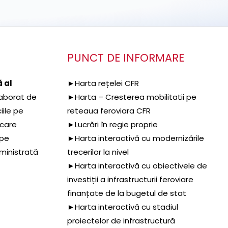
PUNCT DE INFORMARE
 al
►Harta rețelei CFR
aborat de
►Harta – Cresterea mobilitatii pe
iile pe
reteaua feroviara CFR
 care
►Lucrări în regie proprie
 pe
►Harta interactivă cu modernizările
dministrată
trecerilor la nivel
►Harta interactivă cu obiectivele de
investiții a infrastructurii feroviare
finanțate de la bugetul de stat
►Harta interactivă cu stadiul
proiectelor de infrastructură