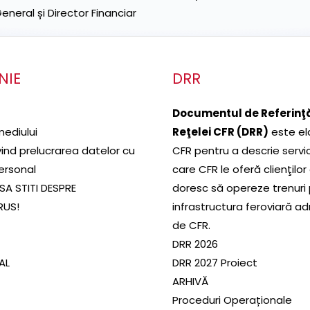
neral și Director Financiar
NIE
DRR
Documentul de Referinţă
mediului
Reţelei CFR (DRR)
este el
ivind prelucrarea datelor cu
CFR pentru a descrie servic
ersonal
care CFR le oferă clienţilor
SA STITI DESPRE
doresc să opereze trenuri
RUS!
infrastructura feroviară a
de CFR.
DRR 2026
SAL
DRR 2027 Proiect
ARHIVĂ
Proceduri Operaționale