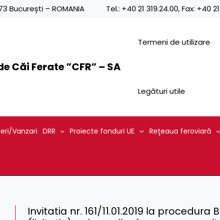
0873 București – ROMANIA
Tel.:
+40 21 319.24.00
, Fax:
+40 21
Termeni de utilizare
e Căi Ferate ”CFR” – SA
Legături utile
ieri/Vanzari
DRR
Proiecte fonduri UE
Reţeaua feroviară
Invitatia nr. 161/11.01.2019 la procedura