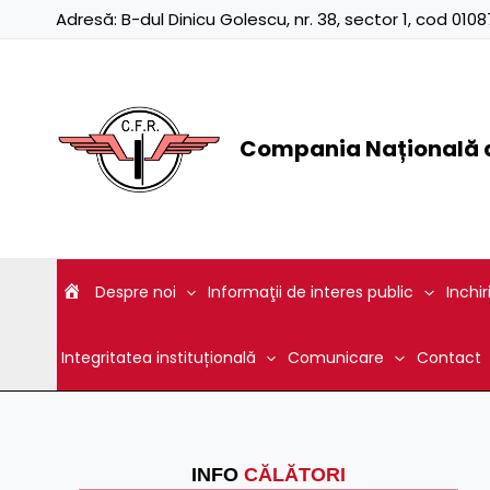
Skip
Adresă:
B-dul Dinicu Golescu, nr. 38, sector 1, cod 01
to
content
Compania Națională d
Despre noi
Informaţii de interes public
Inchir
Integritatea instituțională
Comunicare
Contact
INFO
CĂLĂTORI