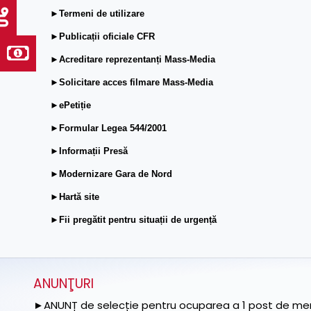
►Termeni de utilizare
►Publicații oficiale CFR
►Acreditare reprezentanți Mass-Media
►Solicitare acces filmare Mass-Media
►ePetiție
►Formular Legea 544/2001
►Informații Presă
►Modernizare Gara de Nord
►Hartă site
►Fii pregătit pentru situații de urgență
ANUNŢURI
►ANUNȚ de selecție pentru ocuparea a 1 post de memb