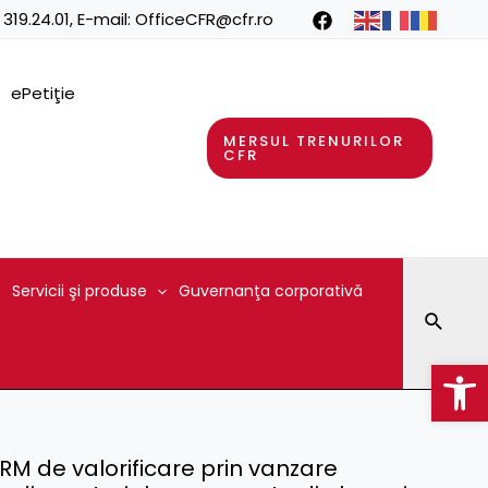
 319.24.01
, E-mail:
OfficeCFR@cfr.ro
ePetiţie
MERSUL TRENURILOR
CFR
Servicii şi produse
Guvernanţa corporativă
Searc
Op
 BRM de valorificare prin vanzare