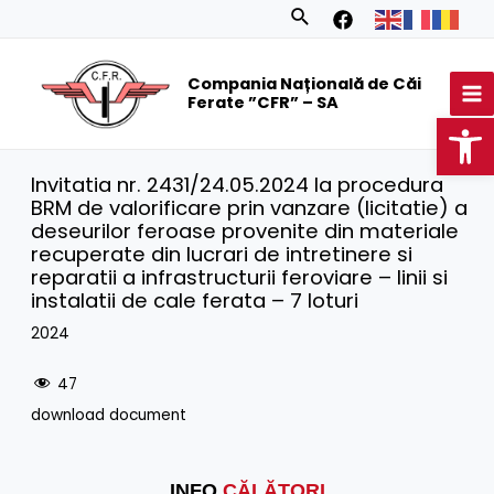
Skip
Search
to
MA
content
Compania Națională de Căi
M
Ferate ”CFR” – SA
Op
Invitatia nr. 2431/24.05.2024 la procedura
BRM de valorificare prin vanzare (licitatie) a
deseurilor feroase provenite din materiale
recuperate din lucrari de intretinere si
reparatii a infrastructurii feroviare – linii si
instalatii de cale ferata – 7 loturi
2024
47
download document
INFO
CĂLĂTORI