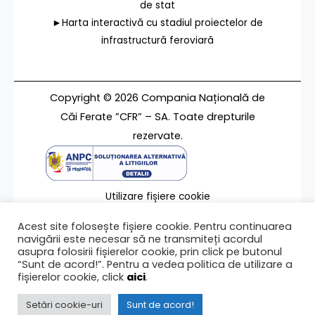
de stat
►Harta interactivă cu stadiul proiectelor de
infrastructură feroviară
Copyright © 2026 Compania Națională de
Căi Ferate ”CFR” – SA. Toate drepturile
rezervate.
Utilizare fișiere cookie
Termeni de utilizare
Acest site folosește fișiere cookie. Pentru continuarea
Contact
navigării este necesar să ne transmiteți acordul
asupra folosirii fișierelor cookie, prin click pe butonul
“Sunt de acord!”. Pentru a vedea politica de utilizare a
fișierelor cookie, click
aici
.
Ultima modificare a paginii 27/05/2024
Setări cookie-uri
Sunt de acord!