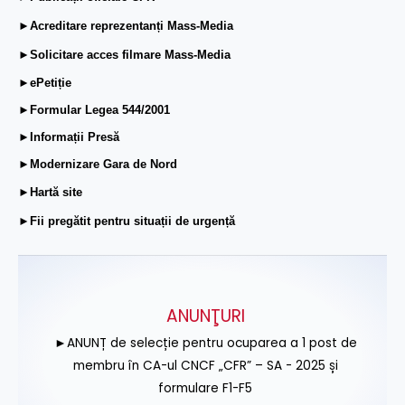
►Acreditare reprezentanți Mass-Media
►Solicitare acces filmare Mass-Media
►ePetiție
►Formular Legea 544/2001
►Informații Presă
►Modernizare Gara de Nord
►Hartă site
►Fii pregătit pentru situații de urgență
ANUNŢURI
►ANUNȚ de selecție pentru ocuparea a 1 post de
membru în CA-ul CNCF „CFR” – SA - 2025 și
formulare F1-F5