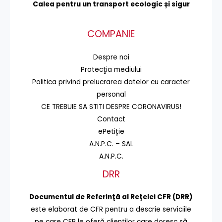
Calea pentru un transport
ecologic și sigur
COMPANIE
Despre noi
Protecţia mediului
Politica privind prelucrarea datelor cu caracter
personal
CE TREBUIE SA STITI DESPRE CORONAVIRUS!
Contact
ePetiție
A.N.P.C. – SAL
A.N.P.C.
DRR
Documentul de Referinţă al Reţelei CFR (DRR)
este elaborat de CFR pentru a descrie serviciile
pe care CFR le oferă clienţilor care doresc să