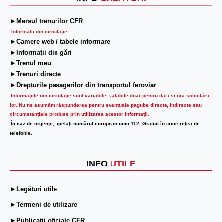
►Mersul trenurilor CFR
Informatii din circulaţie
►Camere web / tabele informare
►Informaţii din gări
►Trenul meu
►Trenuri directe
►Drepturile pasagerilor din transportul feroviar
Informaţiile din circulaţie sunt variabile, valabile doar pentru data şi ora solicitării
lor.
Nu ne asumăm răspunderea pentru eventuale pagube directe, indirecte sau
circumstanțiale produse prin utilizarea acestor informații.
În caz de urgenţe, apelaţi numărul european unic 112. Gratuit în orice reţea de
telefonie.
INFO
UTILE
►Legături utile
►Termeni de utilizare
►Publicații oficiale CFR