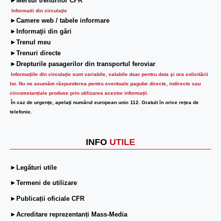
►Mersul trenurilor CFR
Informatii din circulaţie
►Camere web / tabele informare
►Informaţii din gări
►Trenul meu
►Trenuri directe
►Drepturile pasagerilor din transportul feroviar
Informaţiile din circulaţie sunt variabile, valabile doar pentru data şi ora solicitării
lor.
Nu ne asumăm răspunderea pentru eventuale pagube directe, indirecte sau
circumstanțiale produse prin utilizarea acestor informații.
În caz de urgenţe, apelaţi numărul european unic 112. Gratuit în orice reţea de
telefonie.
INFO
UTILE
►Legături utile
►Termeni de utilizare
►Publicații oficiale CFR
►Acreditare reprezentanți Mass-Media