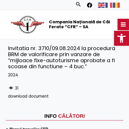
Skip
Search
to
MA
content
Compania Națională de Căi
M
Ferate ”CFR” – SA
Op
Invitatia nr. 3710/09.08.2024 la procedura
BRM de valorificare prin vanzare de
“mijloace fixe-autoturisme aprobate a fi
scoase din functiune – 4 buc.”
2024
31
download document
INFO
CĂLĂTORI