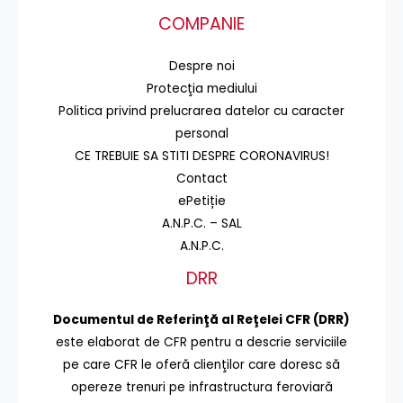
COMPANIE
Despre noi
Protecţia mediului
Politica privind prelucrarea datelor cu caracter
personal
CE TREBUIE SA STITI DESPRE CORONAVIRUS!
Contact
ePetiție
A.N.P.C. – SAL
A.N.P.C.
DRR
Documentul de Referinţă al Reţelei CFR (DRR)
este elaborat de CFR pentru a descrie serviciile
pe care CFR le oferă clienţilor care doresc să
opereze trenuri pe infrastructura feroviară