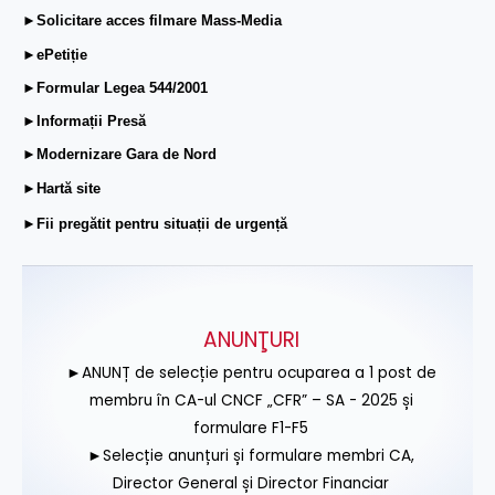
►Solicitare acces filmare Mass-Media
►ePetiție
►Formular Legea 544/2001
►Informații Presă
►Modernizare Gara de Nord
►Hartă site
►Fii pregătit pentru situații de urgență
ANUNŢURI
►ANUNȚ de selecție pentru ocuparea a 1 post de
membru în CA-ul CNCF „CFR” – SA - 2025 și
formulare F1-F5
►Selecție anunțuri și formulare membri CA,
Director General și Director Financiar