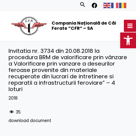
Skip
Search
to
MA
content
Compania Națională de Căi
M
Ferate ”CFR” – SA
Op
Invitatia nr. 3734 din 20.08.2018 la
procedura BRM de valorificare prin vânzare
a Valorificare prin vanzare a deseurilor
feroase provenite din materiale
recuperate din lucrari de intretinere si
reparatii a infrastructurii feroviare” – 4
loturi
2018
35
download document