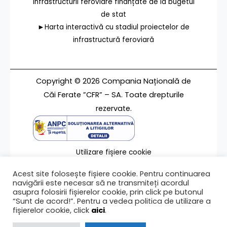
infrastructurii feroviare finanțate de la bugetul
de stat
►Harta interactivă cu stadiul proiectelor de
infrastructură feroviară
Copyright © 2026 Compania Națională de
Căi Ferate ”CFR” – SA. Toate drepturile
rezervate.
Utilizare fișiere cookie
Termeni de utilizare
Acest site folosește fișiere cookie. Pentru continuarea
Contact
navigării este necesar să ne transmiteți acordul
asupra folosirii fișierelor cookie, prin click pe butonul
“Sunt de acord!”. Pentru a vedea politica de utilizare a
fișierelor cookie, click
aici
.
Ultima modificare a paginii 23/08/2018