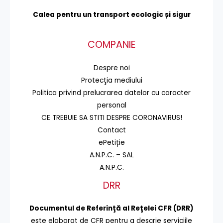
Calea pentru un transport
ecologic și sigur
COMPANIE
Despre noi
Protecţia mediului
Politica privind prelucrarea datelor cu caracter
personal
CE TREBUIE SA STITI DESPRE CORONAVIRUS!
Contact
ePetiție
A.N.P.C. – SAL
A.N.P.C.
DRR
Documentul de Referinţă al Reţelei CFR (DRR)
este elaborat de CFR pentru a descrie serviciile