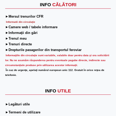
INFO
CĂLĂTORI
►Mersul trenurilor CFR
Informatii din circulaţie
►Camere web / tabele informare
►Informaţii din gări
►Trenul meu
►Trenuri directe
►Drepturile pasagerilor din transportul feroviar
Informaţiile din circulaţie sunt variabile, valabile doar pentru data şi ora solicitării
lor.
Nu ne asumăm răspunderea pentru eventuale pagube directe, indirecte sau
circumstanțiale produse prin utilizarea acestor informații.
În caz de urgenţe, apelaţi numărul european unic 112. Gratuit în orice reţea de
telefonie.
INFO
UTILE
►Legături utile
►Termeni de utilizare