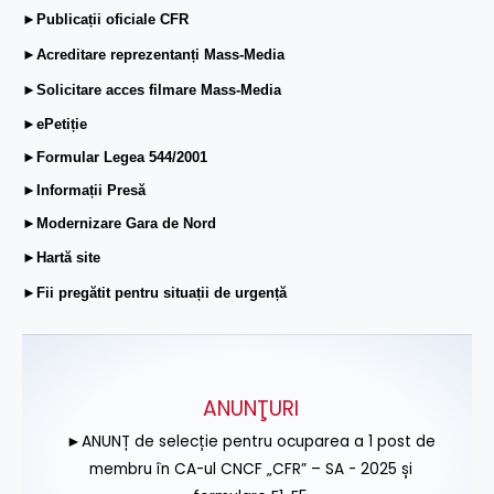
►Publicații oficiale CFR
►Acreditare reprezentanți Mass-Media
►Solicitare acces filmare Mass-Media
►ePetiție
►Formular Legea 544/2001
►Informații Presă
►Modernizare Gara de Nord
►Hartă site
►Fii pregătit pentru situații de urgență
ANUNŢURI
►ANUNȚ de selecție pentru ocuparea a 1 post de
membru în CA-ul CNCF „CFR” – SA - 2025 și