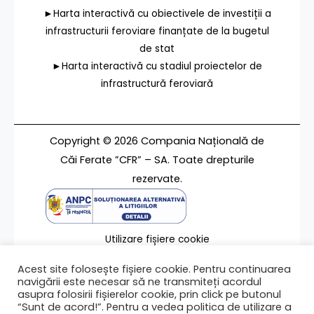
►Harta interactivă cu obiectivele de investiții a
infrastructurii feroviare finanțate de la bugetul
de stat
►Harta interactivă cu stadiul proiectelor de
infrastructură feroviară
Copyright © 2026 Compania Națională de
Căi Ferate ”CFR” – SA. Toate drepturile
rezervate.
Utilizare fișiere cookie
Termeni de utilizare
Acest site folosește fișiere cookie. Pentru continuarea
Contact
navigării este necesar să ne transmiteți acordul
asupra folosirii fișierelor cookie, prin click pe butonul
“Sunt de acord!”. Pentru a vedea politica de utilizare a