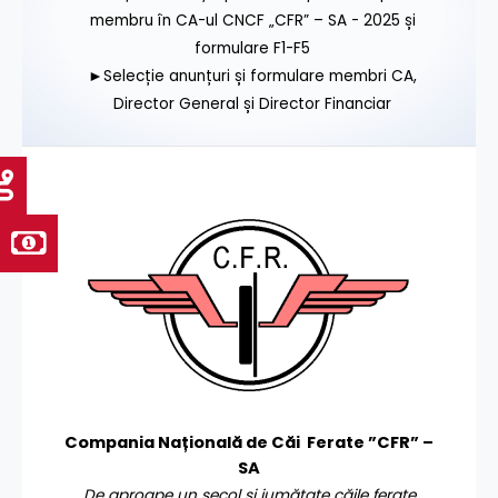
membru în CA-ul CNCF „CFR” – SA - 2025 și
formulare F1-F5
►Selecție anunțuri și formulare membri CA,
Director General și Director Financiar
Compania Națională de Căi Ferate ”CFR” –
SA
De aproape un secol și jumătate căile ferate