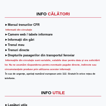
INFO
CĂLĂTORI
►Mersul trenurilor CFR
Informatii din circulaţie
►Camere web / tabele informare
►Informaţii din gări
►Trenul meu
►Trenuri directe
►Drepturile pasagerilor din transportul feroviar
Informaţiile din circulaţie sunt variabile, valabile doar pentru data şi ora solicitării
lor.
Nu ne asumăm răspunderea pentru eventuale pagube directe, indirecte sau
circumstanțiale produse prin utilizarea acestor informații.
În caz de urgenţe, apelaţi numărul european unic 112. Gratuit în orice reţea de
telefonie.
INFO
UTILE
►Legături utile