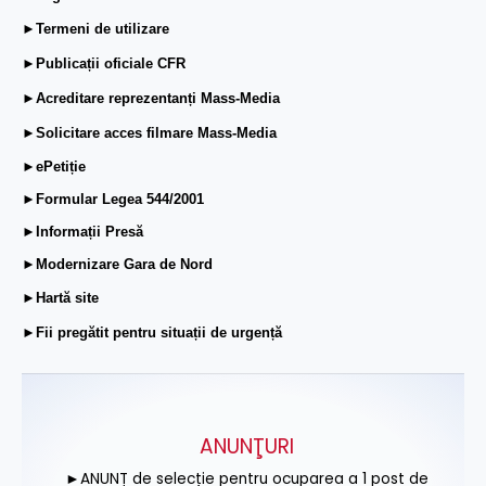
►Termeni de utilizare
►Publicații oficiale CFR
►Acreditare reprezentanți Mass-Media
►Solicitare acces filmare Mass-Media
►ePetiție
►Formular Legea 544/2001
►Informații Presă
►Modernizare Gara de Nord
►Hartă site
►Fii pregătit pentru situații de urgență
ANUNŢURI
►ANUNȚ de selecție pentru ocuparea a 1 post de