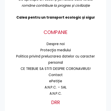
române contribuie la progres și civilizație
Calea pentru un transport
ecologic și sigur
COMPANIE
Despre noi
Protecţia mediului
Politica privind prelucrarea datelor cu caracter
personal
CE TREBUIE SA STITI DESPRE CORONAVIRUS!
Contact
ePetiție
A.N.P.C. – SAL
A.N.P.C.
DRR