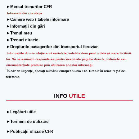
►Mersul trenurilor CFR
Informatii din circulaţie
►Camere web / tabele informare
►Informaţii din gări
►Trenul meu
►Trenuri directe
►Drepturile pasagerilor din transportul feroviar
Informaţiile din circulaţie sunt variabile, valabile doar pentru data şi ora solicitării
lor.
Nu ne asumăm răspunderea pentru eventuale pagube directe, indirecte sau
circumstanțiale produse prin utilizarea acestor informații.
În caz de urgenţe, apelaţi numărul european unic 112. Gratuit în orice reţea de
telefonie.
INFO
UTILE
►Legături utile
►Termeni de utilizare
►Publicații oficiale CFR