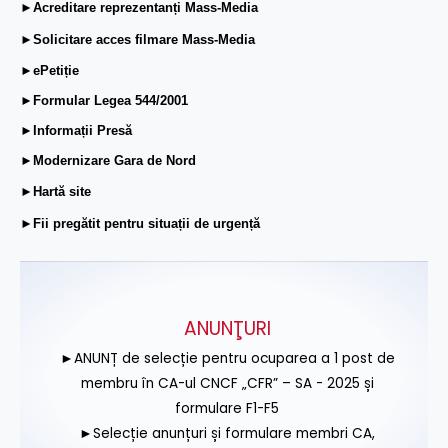
►Acreditare reprezentanți Mass-Media
►Solicitare acces filmare Mass-Media
►ePetiție
►Formular Legea 544/2001
►Informații Presă
►Modernizare Gara de Nord
►Hartă site
►Fii pregătit pentru situații de urgență
ANUNŢURI
►ANUNȚ de selecție pentru ocuparea a 1 post de
membru în CA-ul CNCF „CFR” – SA - 2025 și
formulare F1-F5
►Selecție anunțuri și formulare membri CA,