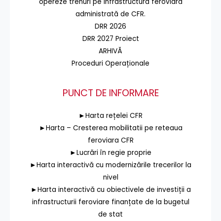
opereze trenuri pe infrastructura feroviară
administrată de CFR.
DRR 2026
DRR 2027 Proiect
ARHIVĂ
Proceduri Operaționale
PUNCT DE INFORMARE
►Harta rețelei CFR
►Harta – Cresterea mobilitatii pe reteaua
feroviara CFR
►Lucrări în regie proprie
►Harta interactivă cu modernizările trecerilor la
nivel
►Harta interactivă cu obiectivele de investiții a
infrastructurii feroviare finanțate de la bugetul
de stat