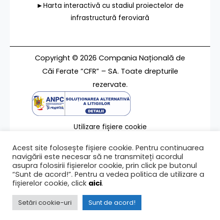
►Harta interactivă cu stadiul proiectelor de
infrastructură feroviară
Copyright © 2026 Compania Națională de
Căi Ferate ”CFR” – SA. Toate drepturile
rezervate.
Utilizare fișiere cookie
Termeni de utilizare
Acest site folosește fișiere cookie. Pentru continuarea
Contact
navigării este necesar să ne transmiteți acordul
asupra folosirii fișierelor cookie, prin click pe butonul
“Sunt de acord!”. Pentru a vedea politica de utilizare a
fișierelor cookie, click
aici
.
Ultima modificare a paginii 06/02/2019
Setări cookie-uri
Sunt de acord!