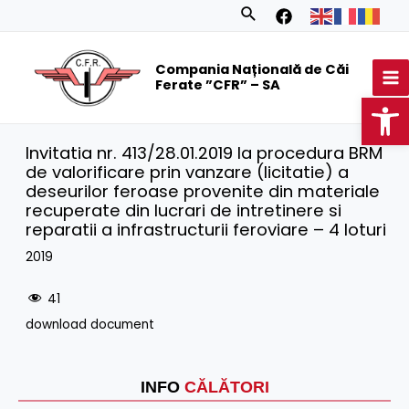
Skip
Search
to
MA
content
Compania Națională de Căi
M
Ferate ”CFR” – SA
Op
Invitatia nr. 413/28.01.2019 la procedura BRM
de valorificare prin vanzare (licitatie) a
deseurilor feroase provenite din materiale
recuperate din lucrari de intretinere si
reparatii a infrastructurii feroviare – 4 loturi
2019
41
download document
INFO
CĂLĂTORI