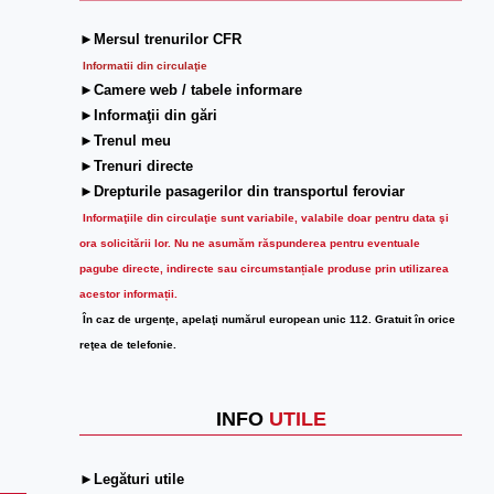
►Mersul trenurilor CFR
Informatii din circulaţie
►Camere web / tabele informare
►Informaţii din gări
►Trenul meu
►Trenuri directe
►Drepturile pasagerilor din transportul feroviar
Informaţiile din circulaţie sunt variabile, valabile doar pentru data şi
ora solicitării lor.
Nu ne asumăm răspunderea pentru eventuale
pagube directe, indirecte sau circumstanțiale produse prin utilizarea
acestor informații.
În caz de urgenţe, apelaţi numărul european unic 112. Gratuit în orice
reţea de telefonie.
INFO
UTILE
►Legături utile