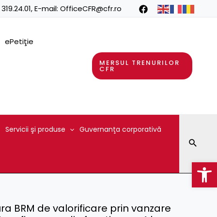
 319.24.01
, E-mail:
OfficeCFR@cfr.ro
ePetiţie
MERSUL TRENURILOR
CFR
Servicii şi produse
Guvernanţa corporativă
Searc
Op
ura BRM de valorificare prin vanzare