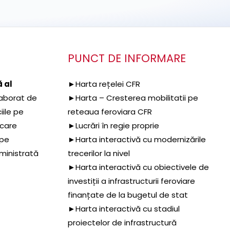
PUNCT DE INFORMARE
 al
►Harta rețelei CFR
aborat de
►Harta – Cresterea mobilitatii pe
iile pe
reteaua feroviara CFR
 care
►Lucrări în regie proprie
 pe
►Harta interactivă cu modernizările
dministrată
trecerilor la nivel
►Harta interactivă cu obiectivele de
investiții a infrastructurii feroviare
finanțate de la bugetul de stat
►Harta interactivă cu stadiul
proiectelor de infrastructură