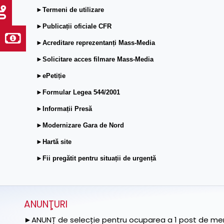
►Termeni de utilizare
►Publicații oficiale CFR
►Acreditare reprezentanți Mass-Media
►Solicitare acces filmare Mass-Media
►ePetiție
►Formular Legea 544/2001
►Informații Presă
►Modernizare Gara de Nord
►Hartă site
►Fii pregătit pentru situații de urgență
ANUNŢURI
►ANUNȚ de selecție pentru ocuparea a 1 post de memb