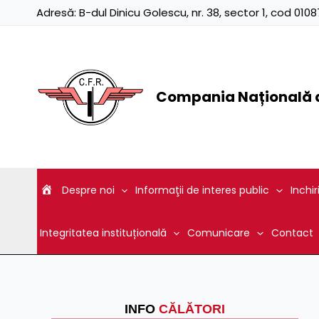
Skip
Adresă:
B-dul Dinicu Golescu, nr. 38, sector 1, cod 01
to
content
Compania Națională d
Despre noi
Informaţii de interes public
Inchir
Integritatea instituțională
Comunicare
Contact
INFO
CĂLĂTORI