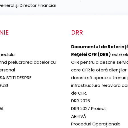
neral și Director Financiar
NIE
DRR
Documentul de Referinţă
mediului
Reţelei CFR (DRR)
este el
ivind prelucrarea datelor cu
CFR pentru a descrie servic
ersonal
care CFR le oferă clienţilor
SA STITI DESPRE
doresc să opereze trenuri
RUS!
infrastructura feroviară a
de CFR.
DRR 2026
SAL
DRR 2027 Proiect
ARHIVĂ
Proceduri Operaționale