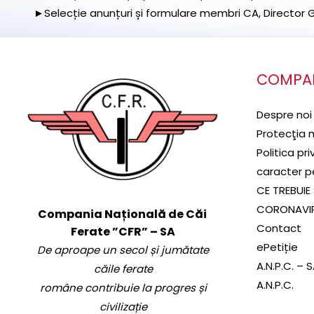
►Selecție anunțuri și formulare membri CA, Director Ge
COMPA
Despre noi
Protecţia 
Politica pr
caracter p
CE TREBUIE 
CORONAVI
Compania Națională de Căi
Contact
Ferate ”CFR” – SA
ePetiție
De aproape un secol și jumătate
A.N.P.C. – 
căile ferate
A.N.P.C.
române contribuie la progres și
civilizație