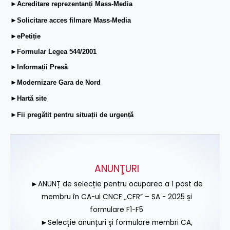
►Acreditare reprezentanți Mass-Media
►Solicitare acces filmare Mass-Media
►ePetiție
►Formular Legea 544/2001
►Informații Presă
►Modernizare Gara de Nord
►Hartă site
►Fii pregătit pentru situații de urgență
ANUNŢURI
►ANUNȚ de selecție pentru ocuparea a 1 post de
membru în CA-ul CNCF „CFR” – SA - 2025 și
formulare F1-F5
►Selecție anunțuri și formulare membri CA,