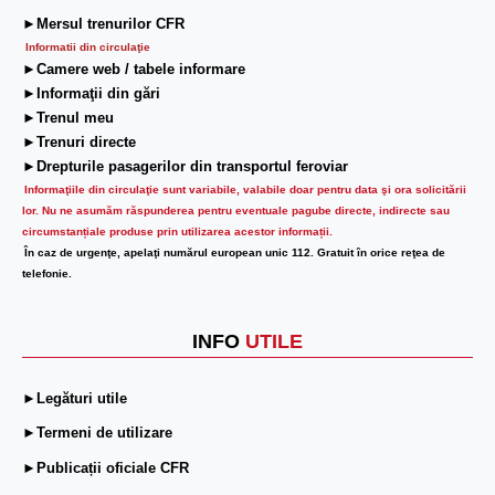
►Mersul trenurilor CFR
Informatii din circulaţie
►Camere web / tabele informare
►Informaţii din gări
►Trenul meu
►Trenuri directe
►Drepturile pasagerilor din transportul feroviar
Informaţiile din circulaţie sunt variabile, valabile doar pentru data şi ora solicitării
lor.
Nu ne asumăm răspunderea pentru eventuale pagube directe, indirecte sau
circumstanțiale produse prin utilizarea acestor informații.
În caz de urgenţe, apelaţi numărul european unic 112. Gratuit în orice reţea de
telefonie.
INFO
UTILE
►Legături utile
►Termeni de utilizare
►Publicații oficiale CFR