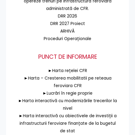
opereze trenuri pe infrastructura feroviară
administrată de CFR.
DRR 2026
DRR 2027 Proiect
ARHIVĂ
Proceduri Operaționale
PUNCT DE INFORMARE
►Harta rețelei CFR
►Harta – Cresterea mobilitatii pe reteaua
feroviara CFR
►Lucrări în regie proprie
►Harta interactivă cu modernizările trecerilor la
nivel
►Harta interactivă cu obiectivele de investiții a
infrastructurii feroviare finanțate de la bugetul
de stat