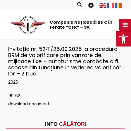
Skip
Search
to
MA
content
Compania Națională de Căi
M
Ferate ”CFR” – SA
Op
Invitația nr. 5241/25.09.2025 la procedura
BRM de valorificare prin vanzare de
mijloace fixe – autoturisme aprobate a fi
scoase din funcțiune in vederea valorificării
lor – 2 buc.
2025
62
download document
INFO
CĂLĂTORI