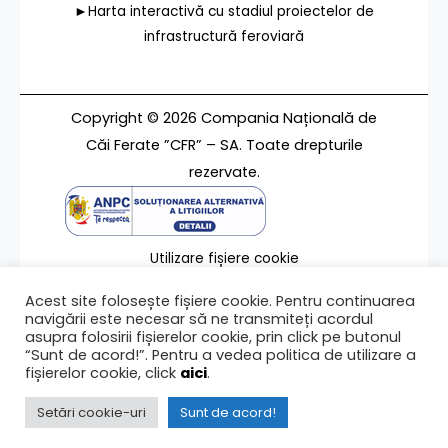
►Harta interactivă cu stadiul proiectelor de
infrastructură feroviară
Copyright © 2026 Compania Națională de
Căi Ferate ”CFR” – SA. Toate drepturile
rezervate.
Utilizare fișiere cookie
Termeni de utilizare
Acest site folosește fișiere cookie. Pentru continuarea
Contact
navigării este necesar să ne transmiteți acordul
asupra folosirii fișierelor cookie, prin click pe butonul
“Sunt de acord!”. Pentru a vedea politica de utilizare a
fișierelor cookie, click
aici
.
Ultima modificare a paginii 25/09/2025
Setări cookie-uri
Sunt de acord!