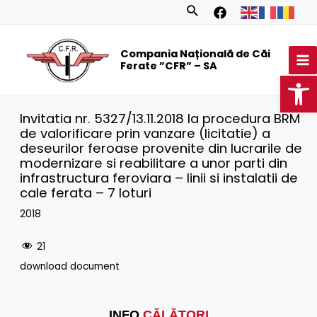
Skip
Search
to
MA
content
Compania Națională de Căi
M
Ferate ”CFR” – SA
Op
Invitatia nr. 5327/13.11.2018 la procedura BRM
de valorificare prin vanzare (licitatie) a
deseurilor feroase provenite din lucrarile de
modernizare si reabilitare a unor parti din
infrastructura feroviara – linii si instalatii de
cale ferata – 7 loturi
2018
21
download document
INFO
CĂLĂTORI