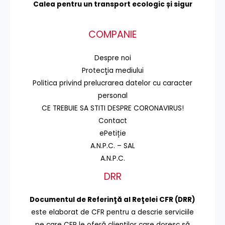
Calea pentru un transport
ecologic și sigur
COMPANIE
Despre noi
Protecţia mediului
Politica privind prelucrarea datelor cu caracter
personal
CE TREBUIE SA STITI DESPRE CORONAVIRUS!
Contact
ePetiție
A.N.P.C. – SAL
A.N.P.C.
DRR
Documentul de Referinţă al Reţelei CFR (DRR)
este elaborat de CFR pentru a descrie serviciile
pe care CFR le oferă clienţilor care doresc să