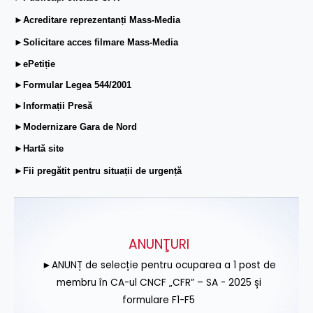
►Acreditare reprezentanți Mass-Media
►Solicitare acces filmare Mass-Media
►ePetiție
►Formular Legea 544/2001
►Informații Presă
►Modernizare Gara de Nord
►Hartă site
►Fii pregătit pentru situații de urgență
ANUNŢURI
►ANUNȚ de selecție pentru ocuparea a 1 post de
membru în CA-ul CNCF „CFR” – SA - 2025 și
formulare F1-F5