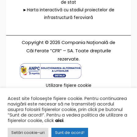
de stat
►Harta interactivă cu stadiul proiectelor de
infrastructură feroviară
Copyright © 2026 Compania Națională de
Căi Ferate ”CFR” – SA. Toate drepturile
rezervate.
Utilizare fișiere cookie
Termeni de utilizare
Acest site folosește fișiere cookie. Pentru continuarea
Contact
navigării este necesar să ne transmiteți acordul
asupra folosirii fișierelor cookie, prin click pe butonul
“Sunt de acord!”. Pentru a vedea politica de utilizare a
fișierelor cookie, click
aici
.
Ultima modificare a paginii 27/11/2018
Setări cookie-uri
Sunt de acord!