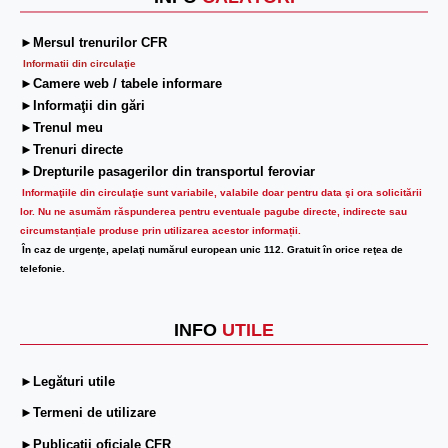
►Mersul trenurilor CFR
Informatii din circulaţie
►Camere web / tabele informare
►Informaţii din gări
►Trenul meu
►Trenuri directe
►Drepturile pasagerilor din transportul feroviar
Informaţiile din circulaţie sunt variabile, valabile doar pentru data şi ora solicitării
lor.
Nu ne asumăm răspunderea pentru eventuale pagube directe, indirecte sau
circumstanțiale produse prin utilizarea acestor informații.
În caz de urgenţe, apelaţi numărul european unic 112. Gratuit în orice reţea de
telefonie.
INFO
UTILE
►Legături utile
►Termeni de utilizare
►Publicații oficiale CFR