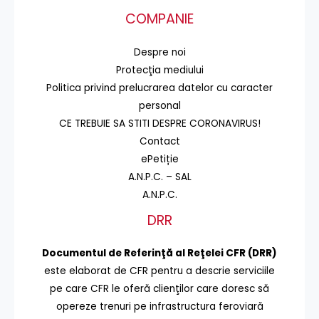
COMPANIE
Despre noi
Protecţia mediului
Politica privind prelucrarea datelor cu caracter
personal
CE TREBUIE SA STITI DESPRE CORONAVIRUS!
Contact
ePetiție
A.N.P.C. – SAL
A.N.P.C.
DRR
Documentul de Referinţă al Reţelei CFR (DRR)
este elaborat de CFR pentru a descrie serviciile
pe care CFR le oferă clienţilor care doresc să
opereze trenuri pe infrastructura feroviară