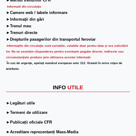
►Mersul trenurilor CFR
Informatii din circulaţie
►Camere web / tabele informare
►Informaţii din gări
►Trenul meu
►Trenuri directe
►Drepturile pasagerilor din transportul feroviar
Informaţiile din circulaţie sunt variabile, valabile doar pentru data şi ora solicitării
lor.
Nu ne asumăm răspunderea pentru eventuale pagube directe, indirecte sau
circumstanțiale produse prin utilizarea acestor informații.
În caz de urgenţe, apelaţi numărul european unic 112. Gratuit în orice reţea de
telefonie.
INFO
UTILE
►Legături utile
►Termeni de utilizare
►Publicații oficiale CFR
►Acreditare reprezentanți Mass-Media