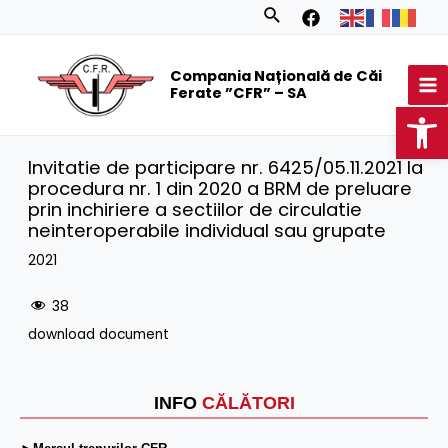
Skip
Search
to
MA
content
Compania Națională de Căi
M
Ferate ”CFR” – SA
Op
Invitatie de participare nr. 6425/05.11.2021 la
procedura nr. 1 din 2020 a BRM de preluare
prin inchiriere a sectiilor de circulatie
neinteroperabile individual sau grupate
2021
38
download document
INFO
CĂLĂTORI