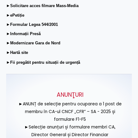
►Solicitare acces filmare Mass-Media
►ePetiție
►Formular Legea 544/2001
►Informații Presă
►Modernizare Gara de Nord
►Hartă site
►Fii pregătit pentru situații de urgență
ANUNŢURI
►ANUNȚ de selecție pentru ocuparea a 1 post de
membru în CA-ul CNCF „CFR” – SA - 2025 și
formulare F1-F5
►Selecție anunțuri și formulare membri CA,
Director General și Director Financiar