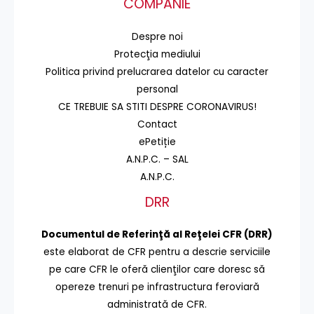
COMPANIE
Despre noi
Protecţia mediului
Politica privind prelucrarea datelor cu caracter
personal
CE TREBUIE SA STITI DESPRE CORONAVIRUS!
Contact
ePetiție
A.N.P.C. – SAL
A.N.P.C.
DRR
Documentul de Referinţă al Reţelei CFR (DRR)
este elaborat de CFR pentru a descrie serviciile
pe care CFR le oferă clienţilor care doresc să
opereze trenuri pe infrastructura feroviară
administrată de CFR.