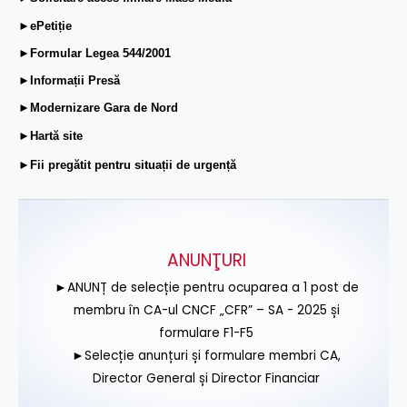
►ePetiție
►Formular Legea 544/2001
►Informații Presă
►Modernizare Gara de Nord
►Hartă site
►Fii pregătit pentru situații de urgență
ANUNŢURI
►ANUNȚ de selecție pentru ocuparea a 1 post de
membru în CA-ul CNCF „CFR” – SA - 2025 și
formulare F1-F5
►Selecție anunțuri și formulare membri CA,
Director General și Director Financiar