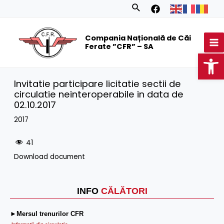
Skip
Search
to
MA
content
Compania Națională de Căi
M
Ferate ”CFR” – SA
Op
Invitatie participare licitatie sectii de
circulatie neinteroperabile in data de
02.10.2017
2017
41
Download document
INFO
CĂLĂTORI
►Mersul trenurilor CFR