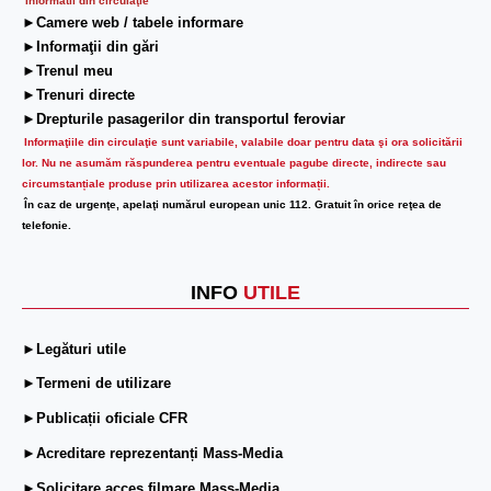
Informatii din circulaţie
►Camere web / tabele informare
►Informaţii din gări
►Trenul meu
►Trenuri directe
►Drepturile pasagerilor din transportul feroviar
Informaţiile din circulaţie sunt variabile, valabile doar pentru data şi ora solicitării
lor.
Nu ne asumăm răspunderea pentru eventuale pagube directe, indirecte sau
circumstanțiale produse prin utilizarea acestor informații.
În caz de urgenţe, apelaţi numărul european unic 112. Gratuit în orice reţea de
telefonie.
INFO
UTILE
►Legături utile
►Termeni de utilizare
►Publicații oficiale CFR
►Acreditare reprezentanți Mass-Media
►Solicitare acces filmare Mass-Media