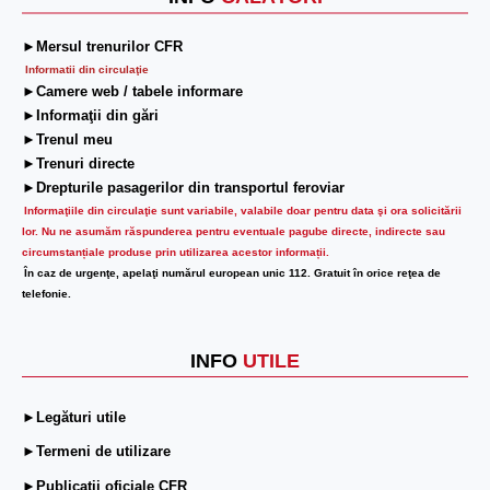
►Mersul trenurilor CFR
Informatii din circulaţie
►Camere web / tabele informare
►Informaţii din gări
►Trenul meu
►Trenuri directe
►Drepturile pasagerilor din transportul feroviar
Informaţiile din circulaţie sunt variabile, valabile doar pentru data şi ora solicitării
lor.
Nu ne asumăm răspunderea pentru eventuale pagube directe, indirecte sau
circumstanțiale produse prin utilizarea acestor informații.
În caz de urgenţe, apelaţi numărul european unic 112. Gratuit în orice reţea de
telefonie.
INFO
UTILE
►Legături utile
►Termeni de utilizare
►Publicații oficiale CFR