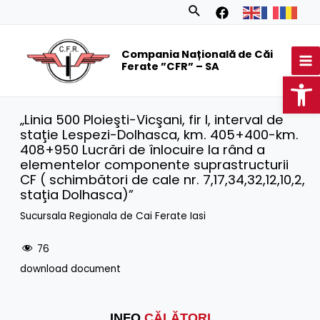
Skip
Search
to
MA
content
Compania Națională de Căi
M
Ferate ”CFR” – SA
Op
„Linia 500 Ploieşti-Vicşani, fir I, interval de
staţie Lespezi-Dolhasca, km. 405+400-km.
408+950 Lucrări de înlocuire la rând a
elementelor componente suprastructurii
CF ( schimbători de cale nr. 7,17,34,32,12,10,2,
staţia Dolhasca)”
Sucursala Regionala de Cai Ferate Iasi
76
download document
INFO
CĂLĂTORI