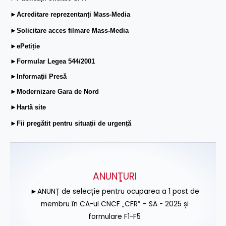
►Acreditare reprezentanți Mass-Media
►Solicitare acces filmare Mass-Media
►ePetiție
►Formular Legea 544/2001
►Informații Presă
►Modernizare Gara de Nord
►Hartă site
►Fii pregătit pentru situații de urgență
ANUNŢURI
►ANUNȚ de selecție pentru ocuparea a 1 post de
membru în CA-ul CNCF „CFR” – SA - 2025 și
formulare F1-F5