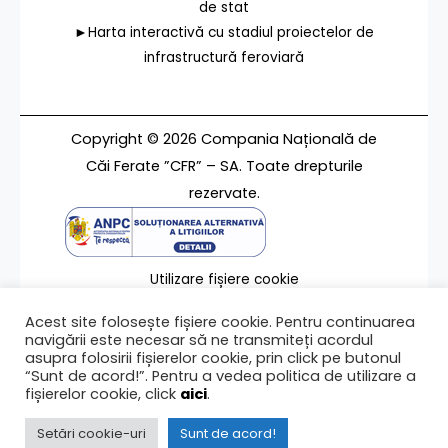
de stat
►Harta interactivă cu stadiul proiectelor de
infrastructură feroviară
Copyright © 2026 Compania Națională de
Căi Ferate ”CFR” – SA. Toate drepturile
rezervate.
Utilizare fișiere cookie
Termeni de utilizare
Acest site folosește fișiere cookie. Pentru continuarea
Contact
navigării este necesar să ne transmiteți acordul
asupra folosirii fișierelor cookie, prin click pe butonul
“Sunt de acord!”. Pentru a vedea politica de utilizare a
fișierelor cookie, click
aici
.
Ultima modificare a paginii 07/11/2024
Setări cookie-uri
Sunt de acord!