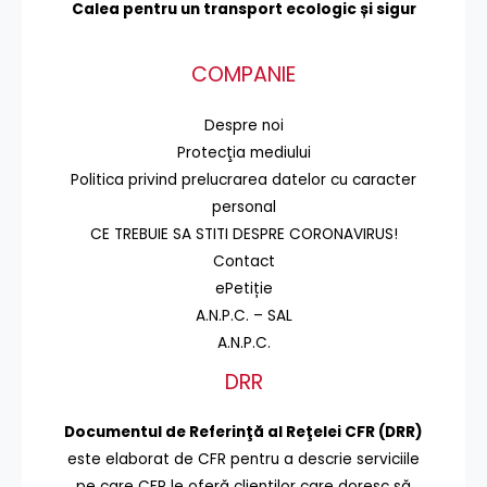
Calea pentru un transport
ecologic și sigur
COMPANIE
Despre noi
Protecţia mediului
Politica privind prelucrarea datelor cu caracter
personal
CE TREBUIE SA STITI DESPRE CORONAVIRUS!
Contact
ePetiție
A.N.P.C. – SAL
A.N.P.C.
DRR
Documentul de Referinţă al Reţelei CFR (DRR)
este elaborat de CFR pentru a descrie serviciile
pe care CFR le oferă clienţilor care doresc să