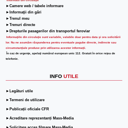
Informatii din circulaţie
►Camere web / tabele informare
►Informaţii din gări
►Trenul meu
►Trenuri directe
►Drepturile pasagerilor din transportul feroviar
Informaţiile din circulaţie sunt variabile, valabile doar pentru data şi ora solicitării
lor.
Nu ne asumăm răspunderea pentru eventuale pagube directe, indirecte sau
circumstanțiale produse prin utilizarea acestor informații.
În caz de urgenţe, apelaţi numărul european unic 112. Gratuit în orice reţea de
telefonie.
INFO
UTILE
►Legături utile
►Termeni de utilizare
►Publicații oficiale CFR
►Acreditare reprezentanți Mass-Media
►Solicitare acces filmare Mass-Media