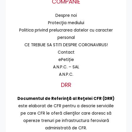
COMPANIE
Despre noi
Protecţia mediului
Politica privind prelucrarea datelor cu caracter
personal
CE TREBUIE SA STITI DESPRE CORONAVIRUS!
Contact
ePetiție
A.N.P.C. – SAL
A.N.P.C.
DRR
Documentul de Referinţă al Reţelei CFR (DRR)
este elaborat de CFR pentru a descrie serviciile
pe care CFR le oferă clienţilor care doresc să
opereze trenuri pe infrastructura feroviară
administrată de CFR.