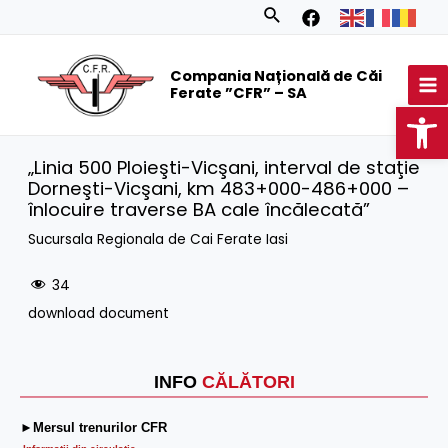
Skip
Search
to
MA
content
Compania Națională de Căi
M
Ferate ”CFR” – SA
Op
„Linia 500 Ploieşti-Vicşani, interval de staţie
Dorneşti-Vicşani, km 483+000-486+000 –
înlocuire traverse BA cale încălecată”
Sucursala Regionala de Cai Ferate Iasi
34
download document
INFO
CĂLĂTORI
►Mersul trenurilor CFR