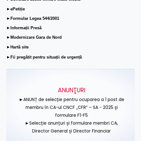
►ePetiție
►Formular Legea 544/2001
►Informații Presă
►Modernizare Gara de Nord
►Hartă site
►Fii pregătit pentru situații de urgență
ANUNŢURI
►ANUNȚ de selecție pentru ocuparea a 1 post de
membru în CA-ul CNCF „CFR” – SA - 2025 și
formulare F1-F5
►Selecție anunțuri și formulare membri CA,
Director General și Director Financiar