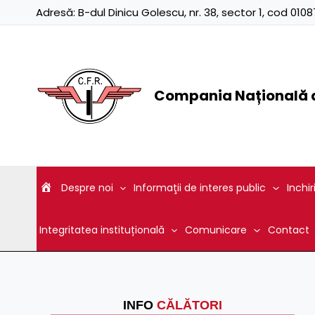
Skip
Adresă:
B-dul Dinicu Golescu, nr. 38, sector 1, cod 01
to
content
Compania Națională d
Despre noi
Informaţii de interes public
Inchir
Integritatea instituțională
Comunicare
Contact
INFO
CĂLĂTORI