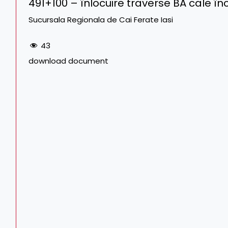
491+100 – înlocuire traverse BA cale î
Sucursala Regionala de Cai Ferate Iasi
43
download document