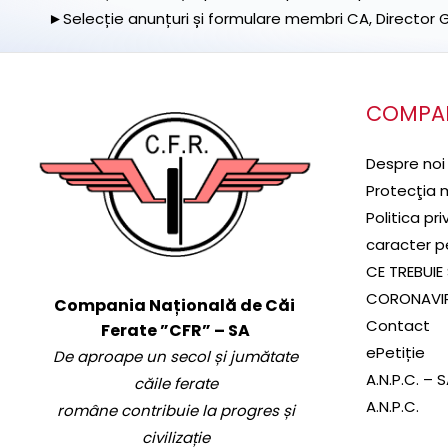
►Selecție anunțuri și formulare membri CA, Director Ge
COMPA
Despre noi
Protecţia 
Politica pr
caracter p
CE TREBUIE 
CORONAVI
Compania Națională de Căi
Contact
Ferate ”CFR” – SA
ePetiție
De aproape un secol și jumătate
A.N.P.C. – 
căile ferate
A.N.P.C.
române contribuie la progres și
civilizație