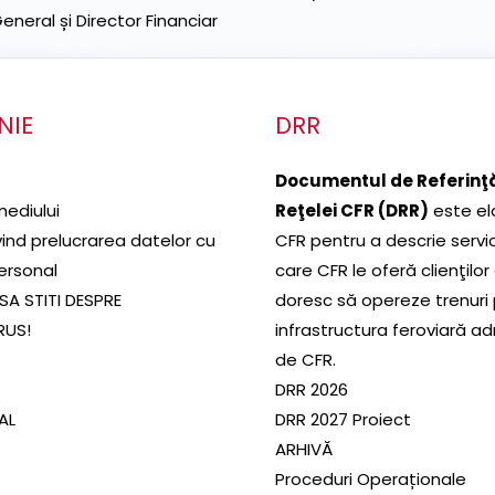
neral și Director Financiar
NIE
DRR
Documentul de Referinţă
mediului
Reţelei CFR (DRR)
este el
ivind prelucrarea datelor cu
CFR pentru a descrie servic
ersonal
care CFR le oferă clienţilor
SA STITI DESPRE
doresc să opereze trenuri
RUS!
infrastructura feroviară a
de CFR.
DRR 2026
SAL
DRR 2027 Proiect
ARHIVĂ
Proceduri Operaționale