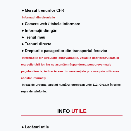
►Mersul trenurilor CFR
Informatii din circulaţie
►Camere web / tabele informare
►Informaţii din gări
►Trenul meu
►Trenuri directe
►Drepturile pasagerilor din transportul feroviar
Informaţiile din circulaţie sunt variabile, valabile doar pentru data şi
ora solicitării lor.
Nu ne asumăm răspunderea pentru eventuale
pagube directe, indirecte sau circumstanțiale produse prin utilizarea
acestor informații.
În caz de urgenţe, apelaţi numărul european unic 112. Gratuit în orice
reţea de telefonie.
INFO
UTILE
►Legături utile