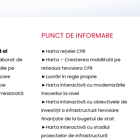
PUNCT DE INFORMARE
 al
►Harta rețelei CFR
aborat de
►Harta – Cresterea mobilitatii pe
iile pe
reteaua feroviara CFR
 care
►Lucrări în regie proprie
 pe
►Harta interactivă cu modernizările
dministrată
trecerilor la nivel
►Harta interactivă cu obiectivele de
investiții a infrastructurii feroviare
finanțate de la bugetul de stat
►Harta interactivă cu stadiul
proiectelor de infrastructură