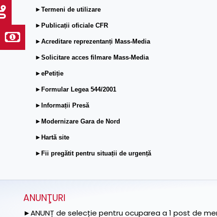
►Termeni de utilizare
►Publicații oficiale CFR
►Acreditare reprezentanți Mass-Media
►Solicitare acces filmare Mass-Media
►ePetiție
►Formular Legea 544/2001
►Informații Presă
►Modernizare Gara de Nord
►Hartă site
►Fii pregătit pentru situații de urgență
ANUNŢURI
►ANUNȚ de selecție pentru ocuparea a 1 post de memb