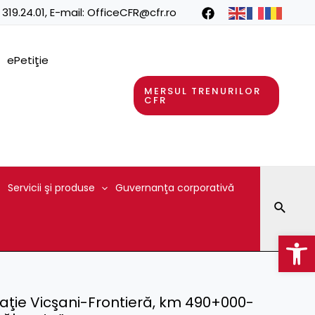
 319.24.01
, E-mail:
OfficeCFR@cfr.ro
ePetiţie
MERSUL TRENURILOR
CFR
Servicii şi produse
Guvernanţa corporativă
Searc
Op
 staţie Vicşani-Frontieră, km 490+000-