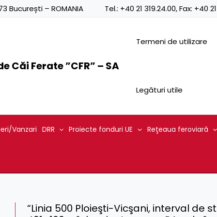
0873 București – ROMANIA
Tel.:
+40 21 319.24.00
, Fax:
+40 21
Termeni de utilizare
e Căi Ferate ”CFR” – SA
Legături utile
ieri/Vanzari
DRR
Proiecte fonduri UE
Reţeaua feroviară
“Linia 500 Ploieşti-Vicşani, interval de