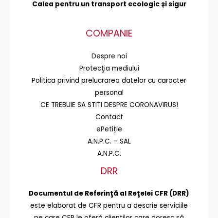
Calea pentru un transport
ecologic și sigur
COMPANIE
Despre noi
Protecţia mediului
Politica privind prelucrarea datelor cu caracter
personal
CE TREBUIE SA STITI DESPRE CORONAVIRUS!
Contact
ePetiție
A.N.P.C. – SAL
A.N.P.C.
DRR
Documentul de Referinţă al Reţelei CFR (DRR)
este elaborat de CFR pentru a descrie serviciile
pe care CFR le oferă clienţilor care doresc să