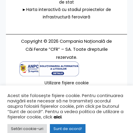
de stat
►Harta interactivă cu stadiul proiectelor de
infrastructură feroviară
Copyright © 2026 Compania Națională de
Căi Ferate ”CFR” – SA. Toate drepturile
rezervate.
Utilizare fișiere cookie
Termeni de utilizare
Acest site folosește fișiere cookie. Pentru continuarea
Contact
navigării este necesar să ne transmiteți acordul
asupra folosirii fișierelor cookie, prin click pe butonul
“Sunt de acord!”. Pentru a vedea politica de utilizare a
fișierelor cookie, click
aici
.
Ultima modificare a paginii 05/11/2024
Setări cookie-uri
Sunt de acord!