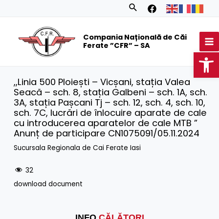
Skip
Search
to
MA
content
Compania Națională de Căi
M
Ferate ”CFR” – SA
Op
,,Linia 500 Ploiești – Vicșani, stația Valea
Seacă – sch. 8, stația Galbeni – sch. 1A, sch.
3A, stația Pașcani Tj – sch. 12, sch. 4, sch. 10,
sch. 7C, lucrări de înlocuire aparate de cale
cu introducerea aparatelor de cale MTB ”
Anunț de participare CN1075091/05.11.2024
Sucursala Regionala de Cai Ferate Iasi
32
download document
INFO
CĂLĂTORI