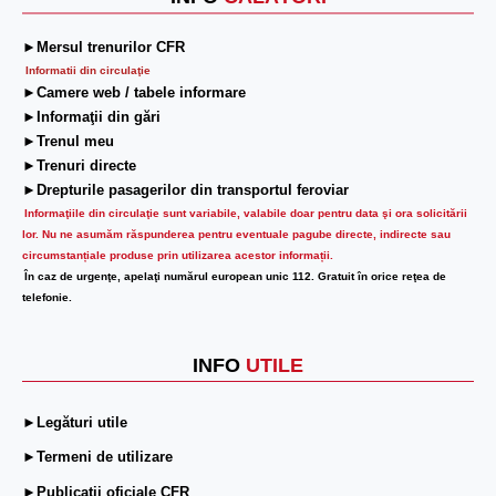
►Mersul trenurilor CFR
Informatii din circulaţie
►Camere web / tabele informare
►Informaţii din gări
►Trenul meu
►Trenuri directe
►Drepturile pasagerilor din transportul feroviar
Informaţiile din circulaţie sunt variabile, valabile doar pentru data şi ora solicitării
lor.
Nu ne asumăm răspunderea pentru eventuale pagube directe, indirecte sau
circumstanțiale produse prin utilizarea acestor informații.
În caz de urgenţe, apelaţi numărul european unic 112. Gratuit în orice reţea de
telefonie.
INFO
UTILE
►Legături utile
►Termeni de utilizare
►Publicații oficiale CFR