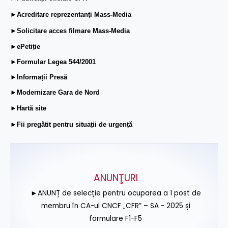
►Acreditare reprezentanți Mass-Media
►Solicitare acces filmare Mass-Media
►ePetiție
►Formular Legea 544/2001
►Informații Presă
►Modernizare Gara de Nord
►Hartă site
►Fii pregătit pentru situații de urgență
ANUNŢURI
►ANUNȚ de selecție pentru ocuparea a 1 post de
membru în CA-ul CNCF „CFR” – SA - 2025 și
formulare F1-F5