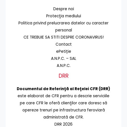
Despre noi
Protecţia mediului
Politica privind prelucrarea datelor cu caracter
personal
CE TREBUIE SA STITI DESPRE CORONAVIRUS!
Contact
ePetiție
A.N.P.C. – SAL
A.N.P.C.
DRR
Documentul de Referinţă al Reţelei CFR (DRR)
este elaborat de CFR pentru a descrie serviciile
pe care CFR le oferă clienţilor care doresc să
opereze trenuri pe infrastructura feroviară
administrată de CFR.
DRR 2026