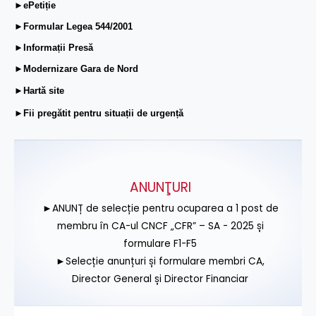
►ePetiție
►Formular Legea 544/2001
►Informații Presă
►Modernizare Gara de Nord
►Hartă site
►Fii pregătit pentru situații de urgență
ANUNŢURI
►ANUNȚ de selecție pentru ocuparea a 1 post de
membru în CA-ul CNCF „CFR” – SA - 2025 și
formulare F1-F5
►Selecție anunțuri și formulare membri CA,
Director General și Director Financiar