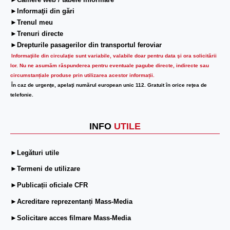
►Camere web / tabele informare
►Informaţii din gări
►Trenul meu
►Trenuri directe
►Drepturile pasagerilor din transportul feroviar
Informaţiile din circulaţie sunt variabile, valabile doar pentru data şi ora solicitării
lor.
Nu ne asumăm răspunderea pentru eventuale pagube directe, indirecte sau
circumstanțiale produse prin utilizarea acestor informații.
În caz de urgenţe, apelaţi numărul european unic 112. Gratuit în orice reţea de
telefonie.
INFO
UTILE
►Legături utile
►Termeni de utilizare
►Publicații oficiale CFR
►Acreditare reprezentanți Mass-Media
►Solicitare acces filmare Mass-Media