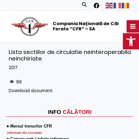
Skip
Search
to
MA
content
Compania Națională de Căi
M
Ferate ”CFR” – SA
Op
Lista sectiilor de circulatie neinteroperabila
neinchiriate
2017
99
Download document
INFO
CĂLĂTORI
►Mersul trenurilor CFR
Informatii din circulaţie