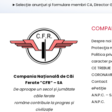
►Selecție anunțuri și formulare membri CA, Director Ge
COMPA
Despre noi
Protecţia 
Politica pr
caracter p
CE TREBUIE 
CORONAVI
Compania Națională de Căi
Contact
Ferate ”CFR” – SA
ePetiție
De aproape un secol și jumătate
A.N.P.C. – 
căile ferate
A.N.P.C.
române contribuie la progres și
civilizație