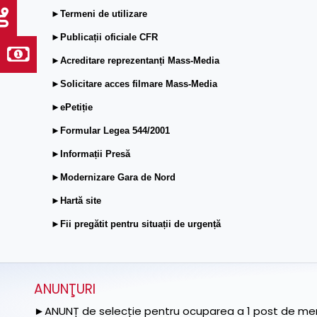
►Termeni de utilizare
►Publicații oficiale CFR
►Acreditare reprezentanți Mass-Media
►Solicitare acces filmare Mass-Media
►ePetiție
►Formular Legea 544/2001
►Informații Presă
►Modernizare Gara de Nord
►Hartă site
►Fii pregătit pentru situații de urgență
ANUNŢURI
►ANUNȚ de selecție pentru ocuparea a 1 post de memb