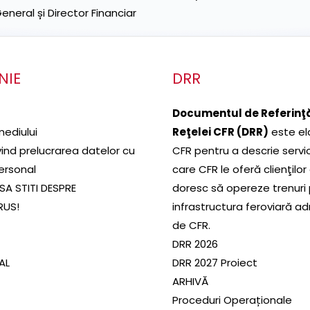
neral și Director Financiar
NIE
DRR
Documentul de Referinţă
mediului
Reţelei CFR (DRR)
este el
ivind prelucrarea datelor cu
CFR pentru a descrie servic
ersonal
care CFR le oferă clienţilor
SA STITI DESPRE
doresc să opereze trenuri
RUS!
infrastructura feroviară a
de CFR.
DRR 2026
SAL
DRR 2027 Proiect
ARHIVĂ
Proceduri Operaționale