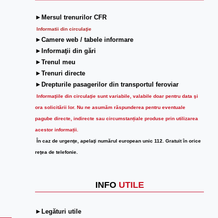
►Mersul trenurilor CFR
Informatii din circulaţie
►Camere web / tabele informare
►Informaţii din gări
►Trenul meu
►Trenuri directe
►Drepturile pasagerilor din transportul feroviar
Informaţiile din circulaţie sunt variabile, valabile doar pentru data şi
ora solicitării lor.
Nu ne asumăm răspunderea pentru eventuale
pagube directe, indirecte sau circumstanțiale produse prin utilizarea
acestor informații.
În caz de urgenţe, apelaţi numărul european unic 112. Gratuit în orice
reţea de telefonie.
INFO
UTILE
►Legături utile