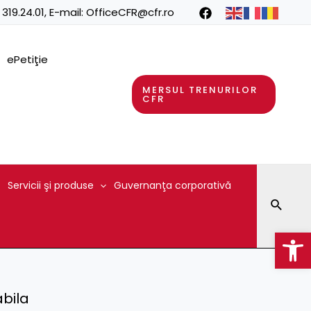
 319.24.01
, E-mail:
OfficeCFR@cfr.ro
ePetiţie
MERSUL TRENURILOR
CFR
Servicii şi produse
Guvernanţa corporativă
Searc
Op
abila