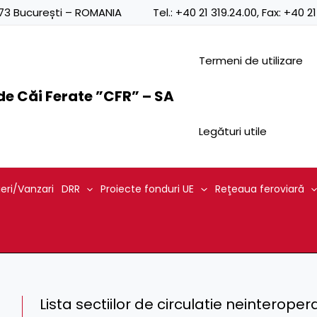
0873 București – ROMANIA
Tel.:
+40 21 319.24.00
, Fax:
+40 21
Termeni de utilizare
e Căi Ferate ”CFR” – SA
Legături utile
ieri/Vanzari
DRR
Proiecte fonduri UE
Reţeaua feroviară
Lista sectiilor de circulatie neinteroper