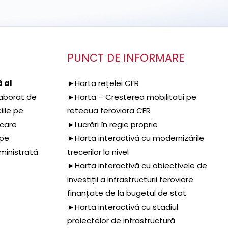
PUNCT DE INFORMARE
 al
►Harta rețelei CFR
aborat de
►Harta – Cresterea mobilitatii pe
iile pe
reteaua feroviara CFR
 care
►Lucrări în regie proprie
 pe
►Harta interactivă cu modernizările
dministrată
trecerilor la nivel
►Harta interactivă cu obiectivele de
investiții a infrastructurii feroviare
finanțate de la bugetul de stat
►Harta interactivă cu stadiul
proiectelor de infrastructură