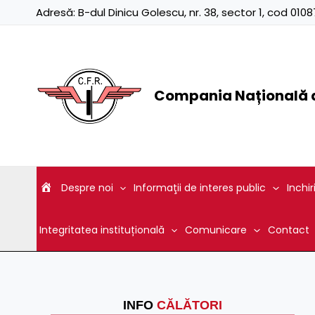
Skip
Adresă:
B-dul Dinicu Golescu, nr. 38, sector 1, cod 01
to
content
Compania Națională d
Despre noi
Informaţii de interes public
Inchir
Integritatea instituțională
Comunicare
Contact
INFO
CĂLĂTORI