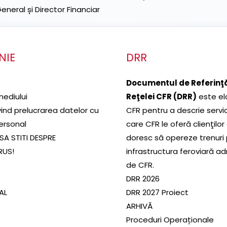
neral și Director Financiar
NIE
DRR
Documentul de Referinţă
mediului
Reţelei CFR (DRR)
este el
ivind prelucrarea datelor cu
CFR pentru a descrie servic
ersonal
care CFR le oferă clienţilor
SA STITI DESPRE
doresc să opereze trenuri
RUS!
infrastructura feroviară a
de CFR.
DRR 2026
SAL
DRR 2027 Proiect
ARHIVĂ
Proceduri Operaționale