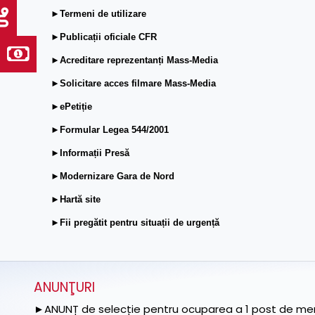
►Termeni de utilizare
►Publicații oficiale CFR
►Acreditare reprezentanți Mass-Media
►Solicitare acces filmare Mass-Media
►ePetiție
►Formular Legea 544/2001
►Informații Presă
►Modernizare Gara de Nord
►Hartă site
►Fii pregătit pentru situații de urgență
ANUNŢURI
►ANUNȚ de selecție pentru ocuparea a 1 post de memb