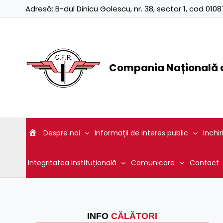
Skip
Adresă:
B-dul Dinicu Golescu, nr. 38, sector 1, cod 01
to
content
Compania Națională d
Despre noi
Informaţii de interes public
Inchir
Integritatea instituțională
Comunicare
Contact
INFO
CĂLĂTORI