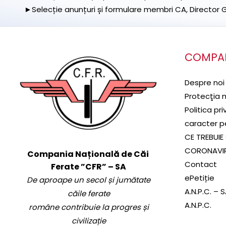
►Selecție anunțuri și formulare membri CA, Director Ge
COMPA
Despre noi
Protecţia 
Politica pr
caracter p
CE TREBUIE 
CORONAVI
Compania Națională de Căi
Contact
Ferate ”CFR” – SA
ePetiție
De aproape un secol și jumătate
A.N.P.C. – 
căile ferate
A.N.P.C.
române contribuie la progres și
civilizație