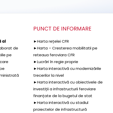
PUNCT DE INFORMARE
 al
►Harta rețelei CFR
aborat de
►Harta – Cresterea mobilitatii pe
iile pe
reteaua feroviara CFR
 care
►Lucrări în regie proprie
 pe
►Harta interactivă cu modernizările
dministrată
trecerilor la nivel
►Harta interactivă cu obiectivele de
investiții a infrastructurii feroviare
finanțate de la bugetul de stat
►Harta interactivă cu stadiul
proiectelor de infrastructură