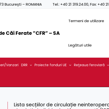
0873 București – ROMANIA
Tel.:
+40 21 319.24.00
, Fax:
+40 21
Termeni de utilizare
e Căi Ferate ”CFR” – SA
Legături utile
ieri/Vanzari
DRR
Proiecte fonduri UE
Reţeaua feroviară
Lista secțiilor de circulație neinteroper