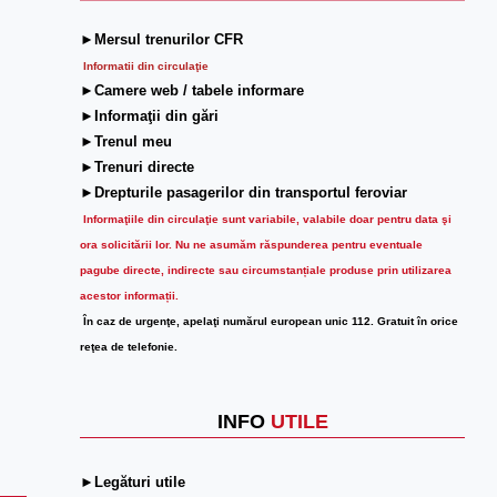
►Mersul trenurilor CFR
Informatii din circulaţie
►Camere web / tabele informare
►Informaţii din gări
►Trenul meu
►Trenuri directe
►Drepturile pasagerilor din transportul feroviar
Informaţiile din circulaţie sunt variabile, valabile doar pentru data şi
ora solicitării lor.
Nu ne asumăm răspunderea pentru eventuale
pagube directe, indirecte sau circumstanțiale produse prin utilizarea
acestor informații.
În caz de urgenţe, apelaţi numărul european unic 112. Gratuit în orice
reţea de telefonie.
INFO
UTILE
►Legături utile