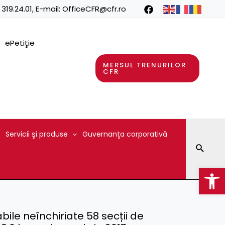
 319.24.01
, E-mail:
OfficeCFR@cfr.ro
ePetiţie
MERSUL TRENURILOR
CFR
Servicii şi produse
Guvernanţa corporativă
Searc
Op
abile neînchiriate 58 secții de