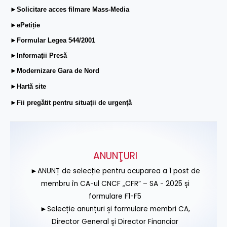
►Solicitare acces filmare Mass-Media
►ePetiție
►Formular Legea 544/2001
►Informații Presă
►Modernizare Gara de Nord
►Hartă site
►Fii pregătit pentru situații de urgență
ANUNŢURI
►ANUNȚ de selecție pentru ocuparea a 1 post de
membru în CA-ul CNCF „CFR” – SA - 2025 și
formulare F1-F5
►Selecție anunțuri și formulare membri CA,
Director General și Director Financiar