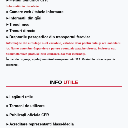
►Mersul trenurilor CFR
Informatii din circulaţie
►Camere web / tabele informare
►Informaţii din gări
►Trenul meu
►Trenuri directe
►Drepturile pasagerilor din transportul feroviar
Informaţiile din circulaţie sunt variabile, valabile doar pentru data şi ora solicitării
lor.
Nu ne asumăm răspunderea pentru eventuale pagube directe, indirecte sau
circumstanțiale produse prin utilizarea acestor informații.
În caz de urgenţe, apelaţi numărul european unic 112. Gratuit în orice reţea de
telefonie.
INFO
UTILE
►Legături utile
►Termeni de utilizare
►Publicații oficiale CFR
►Acreditare reprezentanți Mass-Media