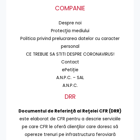
COMPANIE
Despre noi
Protecţia mediului
Politica privind prelucrarea datelor cu caracter
personal
CE TREBUIE SA STITI DESPRE CORONAVIRUS!
Contact
ePetiție
A.N.P.C. – SAL
A.N.P.C.
DRR
Documentul de Referinţă al Reţelei CFR (DRR)
este elaborat de CFR pentru a descrie serviciile
pe care CFR le oferă clienţilor care doresc să
opereze trenuri pe infrastructura feroviară