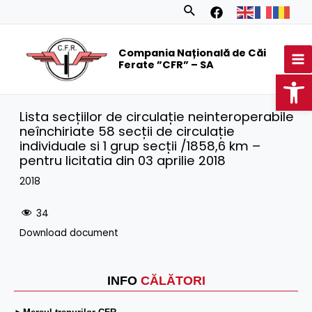
Skip
Search
to
MA
content
Compania Națională de Căi
M
Ferate ”CFR” – SA
Op
Lista secțiilor de circulație neinteroperabile
neînchiriate 58 secții de circulație
individuale si 1 grup secții /1858,6 km –
pentru licitatia din 03 aprilie 2018
2018
34
Download document
INFO
CĂLĂTORI