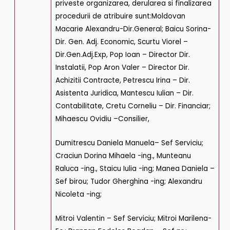
priveste organizarea, derularea si finalizarea
procedurii de atribuire sunt:Moldovan
Macarie Alexandru-Dir.General; Baicu Sorina-
Dir. Gen. Adj. Economic, Scurtu Viorel –
Dir.Gen.Adj.Exp, Pop Ioan – Director Dir.
Instalatii, Pop Aron Valer – Director Dir.
Achizitii Contracte, Petrescu Irina – Dir.
Asistenta Juridica, Mantescu Iulian – Dir.
Contabilitate, Cretu Corneliu – Dir. Financiar;
Mihaescu Ovidiu –Consilier,
Dumitrescu Daniela Manuela– Sef Serviciu;
Craciun Dorina Mihaela -ing., Munteanu
Raluca -ing., Staicu Iulia -ing; Manea Daniela –
Sef birou; Tudor Gherghina -ing; Alexandru
Nicoleta -ing;
Mitroi Valentin – Sef Serviciu; Mitroi Marilena-