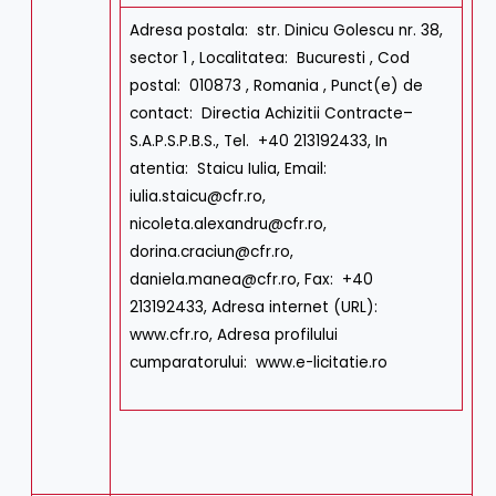
Adresa postala: str. Dinicu Golescu nr. 38,
sector 1 , Localitatea: Bucuresti , Cod
postal: 010873 , Romania , Punct(e) de
contact: Directia Achizitii Contracte–
S.A.P.S.P.B.S., Tel. +40 213192433, In
atentia: Staicu Iulia, Email:
iulia.staicu@cfr.ro,
nicoleta.alexandru@cfr.ro,
dorina.craciun@cfr.ro,
daniela.manea@cfr.ro, Fax: +40
213192433, Adresa internet (URL):
www.cfr.ro, Adresa profilului
cumparatorului: www.e-licitatie.ro