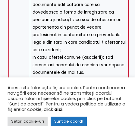
documente edificatoare care sa
dovedeasca o forma de inregistrare ca
persoana juridica/fizica sau de atestare ori
apartenenta din punct de vedere
profesional, in conformitate cu prevederile
legale din tara in care candidatul / ofertantul
este rezident;
In cazul ofertei comune (asocierii): Toti
semnatarii acordului de asociere vor depune
documentele de mai sus.
Modalitatea de indeplinire si aplicabilitatea în
Acest site folosește fișiere cookie. Pentru continuarea
navigării este necesar să ne transmiteți acordul
cadrul procedurii
asupra folosirii fișierelor cookie, prin click pe butonul
Certificatul constatator emis de Oficiul
“Sunt de acord!”. Pentru a vedea politica de utilizare a
fișierelor cookie, click
aici
.
Registrului Comertului de pe lânga Tribunalul
Municipiului Bucuresti/ teritorial, se – se
Setări cookie-uri
Sunt de acord!
depune în original/copie legalizata/ copie
lizibila cu mentiunea „conform cu originalul”.