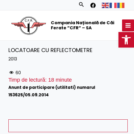
Skip
Search
to
MA
content
Compania Națională de Căi
M
Ferate ”CFR” – SA
Op
LOCATOARE CU REFLECTOMETRE
2013
60
Timp de lectură:
18
minute
Anunt de participare (utilitati) numarul
153625/05.09.2014