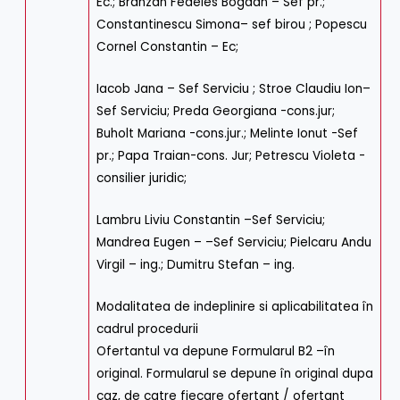
Ec.; Branzan Fedeles Bogdan – Sef pr.;
Constantinescu Simona– sef birou ; Popescu
Cornel Constantin – Ec;
Iacob Jana – Sef Serviciu ; Stroe Claudiu Ion–
Sef Serviciu; Preda Georgiana -cons.jur;
Buholt Mariana -cons.jur.; Melinte Ionut -Sef
pr.; Papa Traian-cons. Jur; Petrescu Violeta -
consilier juridic;
Lambru Liviu Constantin –Sef Serviciu;
Mandrea Eugen – –Sef Serviciu; Pielcaru Andu
Virgil – ing.; Dumitru Stefan – ing.
Modalitatea de indeplinire si aplicabilitatea în
cadrul procedurii
Ofertantul va depune Formularul B2 –în
original. Formularul se depune în original dupa
caz, de catre fiecare ofertant / ofertant