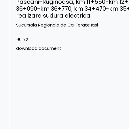
Pascani-Ruginoasa, km 11+550-km 12+51
36+090-km 36+770, km 34+470-km 35+130
realizare sudura electrica
Sucursala Regionala de Cai Ferate Iasi
72
download document