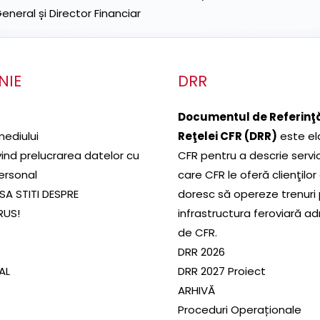
neral și Director Financiar
NIE
DRR
Documentul de Referinţă
mediului
Reţelei CFR (DRR)
este el
ivind prelucrarea datelor cu
CFR pentru a descrie servic
ersonal
care CFR le oferă clienţilor
SA STITI DESPRE
doresc să opereze trenuri
RUS!
infrastructura feroviară a
de CFR.
DRR 2026
SAL
DRR 2027 Proiect
ARHIVĂ
Proceduri Operaționale