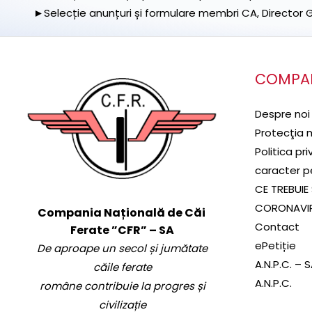
►Selecție anunțuri și formulare membri CA, Director Ge
COMPA
Despre noi
Protecţia 
Politica pr
caracter p
CE TREBUIE 
CORONAVI
Compania Națională de Căi
Contact
Ferate ”CFR” – SA
ePetiție
De aproape un secol și jumătate
A.N.P.C. – 
căile ferate
A.N.P.C.
române contribuie la progres și
civilizație