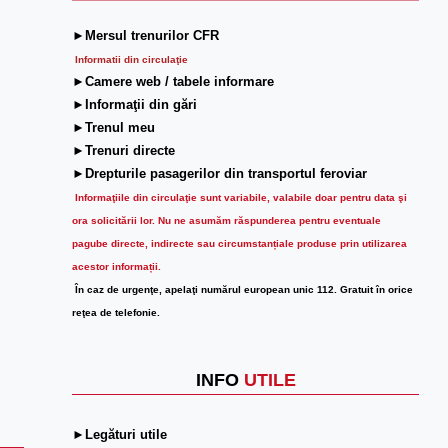
►Mersul trenurilor CFR
Informatii din circulaţie
►Camere web / tabele informare
►Informaţii din gări
►Trenul meu
►Trenuri directe
►Drepturile pasagerilor din transportul feroviar
Informaţiile din circulaţie sunt variabile, valabile doar pentru data şi
ora solicitării lor.
Nu ne asumăm răspunderea pentru eventuale
pagube directe, indirecte sau circumstanțiale produse prin utilizarea
acestor informații.
În caz de urgenţe, apelaţi numărul european unic 112. Gratuit în orice
reţea de telefonie.
INFO
UTILE
►Legături utile