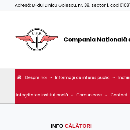
Skip
Adresă:
B-dul Dinicu Golescu, nr. 38, sector 1, cod 01
to
content
Compania Națională d
Despre noi
Informaţii de interes public
Inchir
Integritatea instituțională
Comunicare
Contact
INFO
CĂLĂTORI