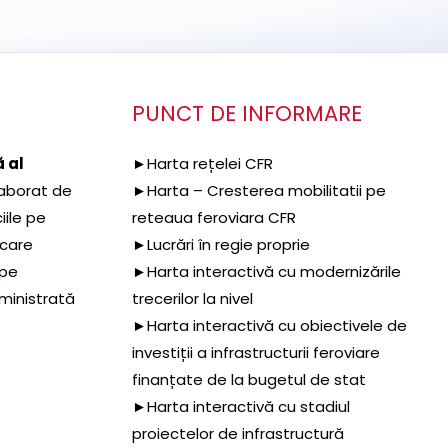
PUNCT DE INFORMARE
 al
►Harta rețelei CFR
aborat de
►Harta – Cresterea mobilitatii pe
iile pe
reteaua feroviara CFR
 care
►Lucrări în regie proprie
 pe
►Harta interactivă cu modernizările
dministrată
trecerilor la nivel
►Harta interactivă cu obiectivele de
investiții a infrastructurii feroviare
finanțate de la bugetul de stat
►Harta interactivă cu stadiul
proiectelor de infrastructură