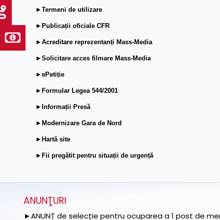
►Termeni de utilizare
►Publicații oficiale CFR
►Acreditare reprezentanți Mass-Media
►Solicitare acces filmare Mass-Media
►ePetiție
►Formular Legea 544/2001
►Informații Presă
►Modernizare Gara de Nord
►Hartă site
►Fii pregătit pentru situații de urgență
ANUNŢURI
►ANUNȚ de selecție pentru ocuparea a 1 post de memb