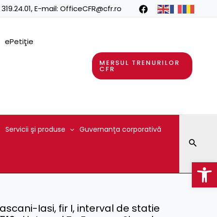
 319.24.01
, E-mail:
OfficeCFR@cfr.ro
ePetiţie
MERSUL TRENURILOR
CFR
Servicii şi produse
Guvernanţa corporativă
Searc
Op
ascani-Iasi, fir I, interval de statie