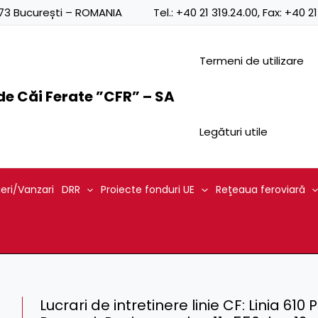
0873 București – ROMANIA
Tel.:
+40 21 319.24.00
, Fax:
+40 21
Termeni de utilizare
e Căi Ferate ”CFR” – SA
Legături utile
ieri/Vanzari
DRR
Proiecte fonduri UE
Reţeaua feroviară
Lucrari de intretinere linie CF: Linia 610 P