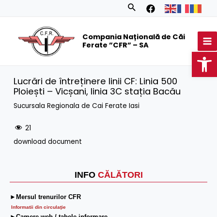
Skip
Search
to
MA
content
Compania Națională de Căi
M
Ferate ”CFR” – SA
Op
Lucrări de întreținere linii CF: Linia 500
Ploiești – Vicșani, linia 3C stația Bacău
Sucursala Regionala de Cai Ferate Iasi
21
download document
INFO
CĂLĂTORI
►Mersul trenurilor CFR
Informatii din circulaţie