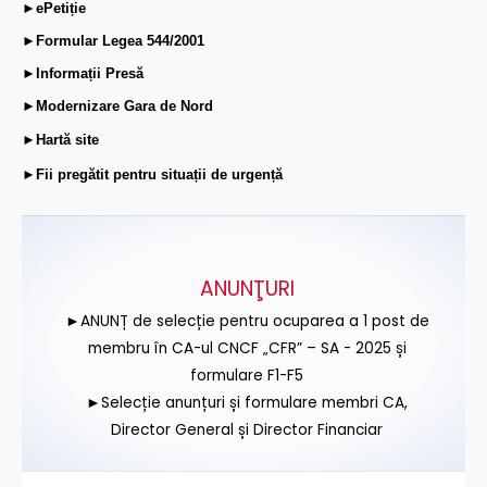
►ePetiție
►Formular Legea 544/2001
►Informații Presă
►Modernizare Gara de Nord
►Hartă site
►Fii pregătit pentru situații de urgență
ANUNŢURI
►ANUNȚ de selecție pentru ocuparea a 1 post de
membru în CA-ul CNCF „CFR” – SA - 2025 și
formulare F1-F5
►Selecție anunțuri și formulare membri CA,
Director General și Director Financiar