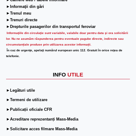
►Camere web / tabele informare
►Informaţii din gări
►Trenul meu
►Trenuri directe
►Drepturile pasagerilor din transportul feroviar
Informaţiile din circulaţie sunt variabile, valabile doar pentru data şi ora solicitării
lor.
Nu ne asumăm răspunderea pentru eventuale pagube directe, indirecte sau
circumstanțiale produse prin utilizarea acestor informații.
În caz de urgenţe, apelaţi numărul european unic 112. Gratuit în orice reţea de
telefonie.
INFO
UTILE
►Legături utile
►Termeni de utilizare
►Publicații oficiale CFR
►Acreditare reprezentanți Mass-Media
►Solicitare acces filmare Mass-Media