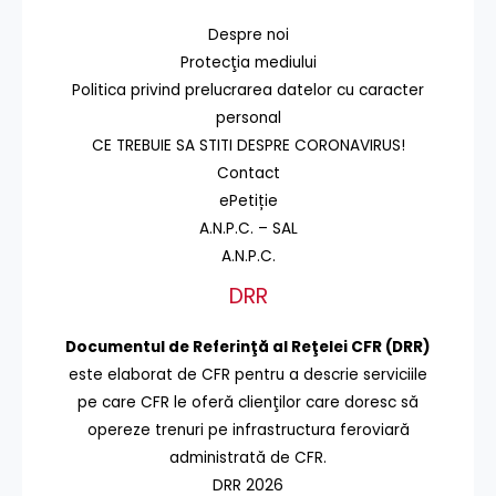
Despre noi
Protecţia mediului
Politica privind prelucrarea datelor cu caracter
personal
CE TREBUIE SA STITI DESPRE CORONAVIRUS!
Contact
ePetiție
A.N.P.C. – SAL
A.N.P.C.
DRR
Documentul de Referinţă al Reţelei CFR (DRR)
este elaborat de CFR pentru a descrie serviciile
pe care CFR le oferă clienţilor care doresc să
opereze trenuri pe infrastructura feroviară
administrată de CFR.
DRR 2026