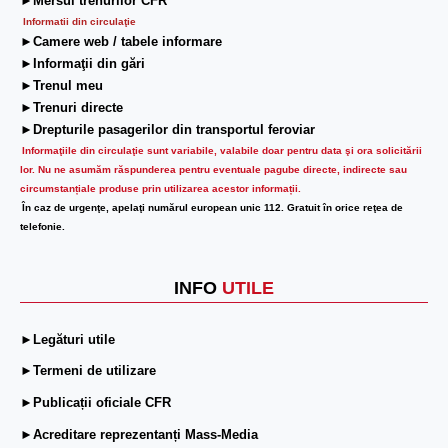
►Mersul trenurilor CFR
Informatii din circulaţie
►Camere web / tabele informare
►Informaţii din gări
►Trenul meu
►Trenuri directe
►Drepturile pasagerilor din transportul feroviar
Informaţiile din circulaţie sunt variabile, valabile doar pentru data şi ora solicitării
lor.
Nu ne asumăm răspunderea pentru eventuale pagube directe, indirecte sau
circumstanțiale produse prin utilizarea acestor informații.
În caz de urgenţe, apelaţi numărul european unic 112. Gratuit în orice reţea de
telefonie.
INFO
UTILE
►Legături utile
►Termeni de utilizare
►Publicații oficiale CFR
►Acreditare reprezentanți Mass-Media