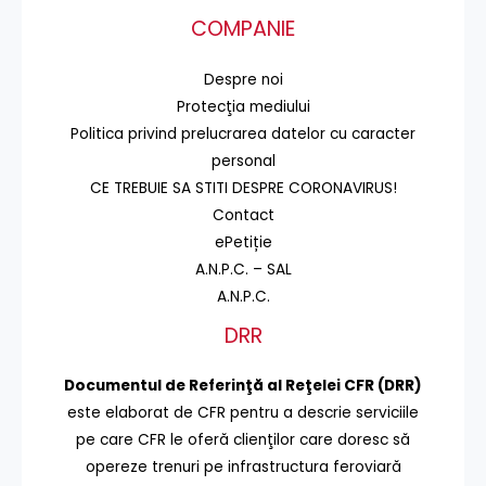
COMPANIE
Despre noi
Protecţia mediului
Politica privind prelucrarea datelor cu caracter
personal
CE TREBUIE SA STITI DESPRE CORONAVIRUS!
Contact
ePetiție
A.N.P.C. – SAL
A.N.P.C.
DRR
Documentul de Referinţă al Reţelei CFR (DRR)
este elaborat de CFR pentru a descrie serviciile
pe care CFR le oferă clienţilor care doresc să
opereze trenuri pe infrastructura feroviară