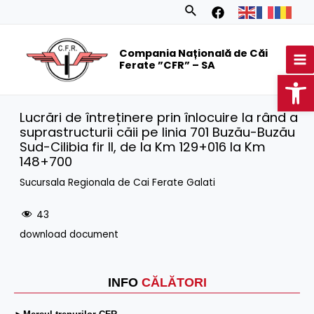
Skip
Search
to
MA
content
Compania Națională de Căi
M
Ferate ”CFR” – SA
Op
Lucrări de întreținere prin înlocuire la rând a
suprastructurii căii pe linia 701 Buzău-Buzău
Sud-Cilibia fir II, de la Km 129+016 la Km
148+700
Sucursala Regionala de Cai Ferate Galati
43
download document
INFO
CĂLĂTORI