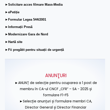
►Solicitare acces filmare Mass-Media
►ePetiție
►Formular Legea 544/2001
►Informații Presă
►Modernizare Gara de Nord
►Hartă site
►Fii pregătit pentru situații de urgență
ANUNŢURI
►ANUNȚ de selecție pentru ocuparea a 1 post de
membru în CA-ul CNCF „CFR” – SA - 2025 și
formulare F1-F5
►Selecție anunțuri și formulare membri CA,
Director General și Director Financiar