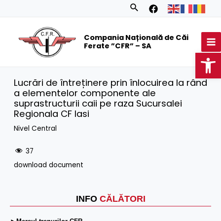
Skip
Search
to
MA
content
Compania Națională de Căi
M
Ferate ”CFR” – SA
Op
Lucrări de întreținere prin înlocuirea la rând
a elementelor componente ale
suprastructurii caii pe raza Sucursalei
Regionala CF Iasi
Nivel Central
37
download document
INFO
CĂLĂTORI