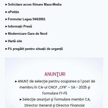
►Solicitare acces filmare Mass-Media
►ePetiție
►Formular Legea 544/2001
►Informații Presă
►Modernizare Gara de Nord
►Hartă site
►Fii pregătit pentru situații de urgență
ANUNŢURI
►ANUNȚ de selecție pentru ocuparea a 1 post de
membru în CA-ul CNCF „CFR” – SA - 2025 și
formulare F1-F5
►Selecție anunțuri și formulare membri CA,
Director General și Director Financiar