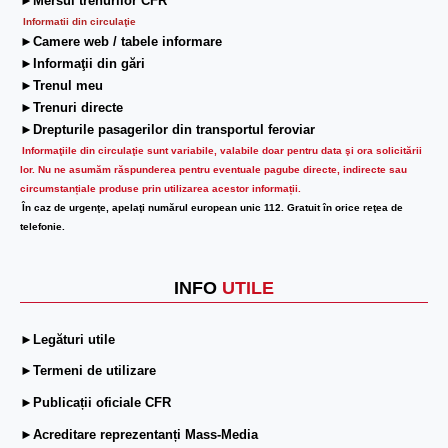
►Mersul trenurilor CFR
Informatii din circulaţie
►Camere web / tabele informare
►Informaţii din gări
►Trenul meu
►Trenuri directe
►Drepturile pasagerilor din transportul feroviar
Informaţiile din circulaţie sunt variabile, valabile doar pentru data şi ora solicitării
lor.
Nu ne asumăm răspunderea pentru eventuale pagube directe, indirecte sau
circumstanțiale produse prin utilizarea acestor informații.
În caz de urgenţe, apelaţi numărul european unic 112. Gratuit în orice reţea de
telefonie.
INFO
UTILE
►Legături utile
►Termeni de utilizare
►Publicații oficiale CFR
►Acreditare reprezentanți Mass-Media