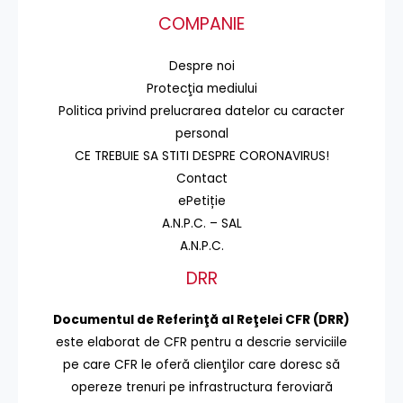
COMPANIE
Despre noi
Protecţia mediului
Politica privind prelucrarea datelor cu caracter
personal
CE TREBUIE SA STITI DESPRE CORONAVIRUS!
Contact
ePetiție
A.N.P.C. – SAL
A.N.P.C.
DRR
Documentul de Referinţă al Reţelei CFR (DRR)
este elaborat de CFR pentru a descrie serviciile
pe care CFR le oferă clienţilor care doresc să
opereze trenuri pe infrastructura feroviară