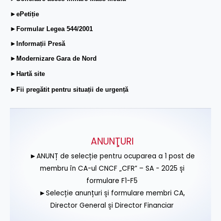
►ePetiție
►Formular Legea 544/2001
►Informații Presă
►Modernizare Gara de Nord
►Hartă site
►Fii pregătit pentru situații de urgență
ANUNŢURI
►ANUNȚ de selecție pentru ocuparea a 1 post de
membru în CA-ul CNCF „CFR” – SA - 2025 și
formulare F1-F5
►Selecție anunțuri și formulare membri CA,
Director General și Director Financiar