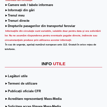
Informatii din circulaţie
►Camere web / tabele informare
►Informaţii din gări
►Trenul meu
►Trenuri directe
►Drepturile pasagerilor din transportul feroviar
Informaţiile din circulaţie sunt variabile, valabile doar pentru data şi ora solicitării
lor.
Nu ne asumăm răspunderea pentru eventuale pagube directe, indirecte sau
circumstanțiale produse prin utilizarea acestor informații.
În caz de urgenţe, apelaţi numărul european unic 112. Gratuit în orice reţea de
telefonie.
INFO
UTILE
►Legături utile
►Termeni de utilizare
►Publicații oficiale CFR
►Acreditare reprezentanți Mass-Media
►Solicitare acces filmare Mass-Media