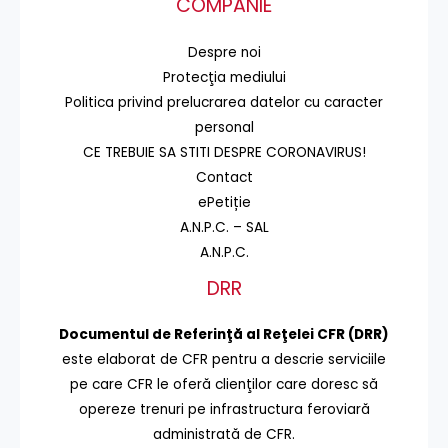
COMPANIE
Despre noi
Protecţia mediului
Politica privind prelucrarea datelor cu caracter
personal
CE TREBUIE SA STITI DESPRE CORONAVIRUS!
Contact
ePetiție
A.N.P.C. – SAL
A.N.P.C.
DRR
Documentul de Referinţă al Reţelei CFR (DRR)
este elaborat de CFR pentru a descrie serviciile
pe care CFR le oferă clienţilor care doresc să
opereze trenuri pe infrastructura feroviară
administrată de CFR.