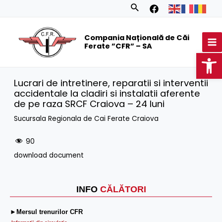
Skip
Search
to
MA
content
Compania Națională de Căi
M
Ferate ”CFR” – SA
Op
Lucrari de intretinere, reparatii si interventii
accidentale la cladiri si instalatii aferente
de pe raza SRCF Craiova – 24 luni
Sucursala Regionala de Cai Ferate Craiova
90
download document
INFO
CĂLĂTORI
►Mersul trenurilor CFR