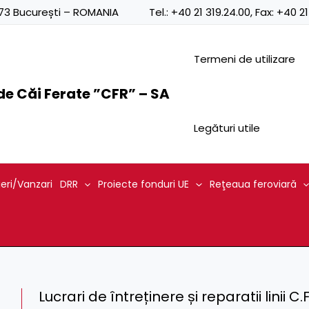
0873 București – ROMANIA
Tel.:
+40 21 319.24.00
, Fax:
+40 21
Termeni de utilizare
e Căi Ferate ”CFR” – SA
Legături utile
ieri/Vanzari
DRR
Proiecte fonduri UE
Reţeaua feroviară
Lucrari de întreținere și reparatii linii C.