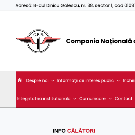
Skip
Adresă:
B-dul Dinicu Golescu, nr. 38, sector 1, cod 01
to
content
Compania Națională d
Despre noi
Informaţii de interes public
Inchir
Integritatea instituțională
Comunicare
Contact
INFO
CĂLĂTORI