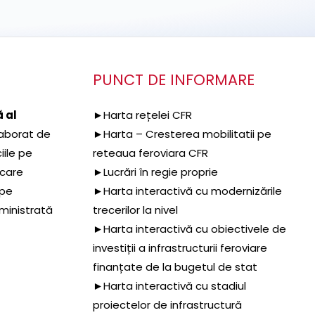
PUNCT DE INFORMARE
 al
►Harta rețelei CFR
aborat de
►Harta – Cresterea mobilitatii pe
iile pe
reteaua feroviara CFR
 care
►Lucrări în regie proprie
 pe
►Harta interactivă cu modernizările
dministrată
trecerilor la nivel
►Harta interactivă cu obiectivele de
investiții a infrastructurii feroviare
finanțate de la bugetul de stat
►Harta interactivă cu stadiul
proiectelor de infrastructură