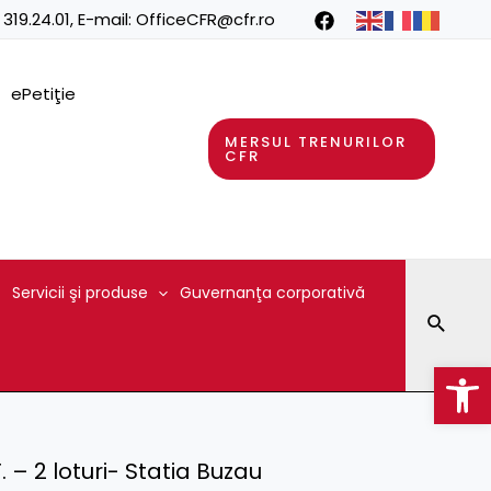
 319.24.01
, E-mail:
OfficeCFR@cfr.ro
ePetiţie
MERSUL TRENURILOR
CFR
Servicii şi produse
Guvernanţa corporativă
Searc
Op
F. – 2 loturi- Statia Buzau