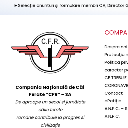
►Selecție anunțuri și formulare membri CA, Director Ge
COMPA
Despre noi
Protecţia 
Politica pr
caracter p
CE TREBUIE 
CORONAVI
Compania Națională de Căi
Contact
Ferate ”CFR” – SA
ePetiție
De aproape un secol și jumătate
A.N.P.C. – 
căile ferate
A.N.P.C.
române contribuie la progres și
civilizație