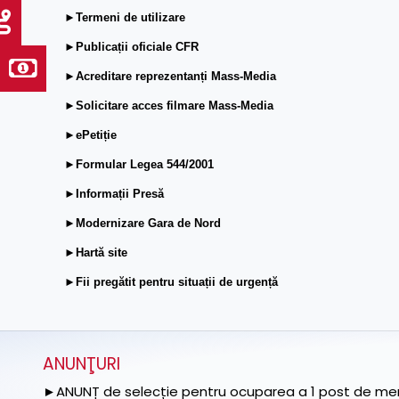
►Termeni de utilizare
►Publicații oficiale CFR
►Acreditare reprezentanți Mass-Media
►Solicitare acces filmare Mass-Media
►ePetiție
►Formular Legea 544/2001
►Informații Presă
►Modernizare Gara de Nord
►Hartă site
►Fii pregătit pentru situații de urgență
ANUNŢURI
►ANUNȚ de selecție pentru ocuparea a 1 post de memb