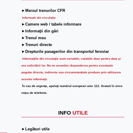
►Mersul trenurilor CFR
Informatii din circulaţie
►Camere web / tabele informare
►Informaţii din gări
►Trenul meu
►Trenuri directe
►Drepturile pasagerilor din transportul feroviar
Informaţiile din circulaţie sunt variabile, valabile doar pentru data şi
ora solicitării lor.
Nu ne asumăm răspunderea pentru eventuale
pagube directe, indirecte sau circumstanțiale produse prin utilizarea
acestor informații.
În caz de urgenţe, apelaţi numărul european unic 112. Gratuit în orice
reţea de telefonie.
INFO
UTILE
►Legături utile