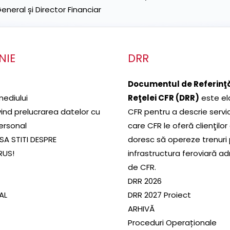
neral și Director Financiar
NIE
DRR
Documentul de Referinţă
mediului
Reţelei CFR (DRR)
este el
ivind prelucrarea datelor cu
CFR pentru a descrie servic
ersonal
care CFR le oferă clienţilor
SA STITI DESPRE
doresc să opereze trenuri
RUS!
infrastructura feroviară a
de CFR.
DRR 2026
SAL
DRR 2027 Proiect
ARHIVĂ
Proceduri Operaționale