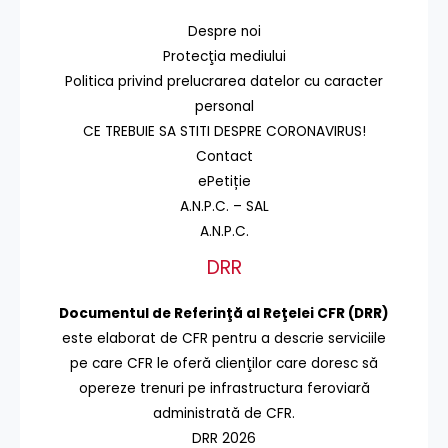
Despre noi
Protecţia mediului
Politica privind prelucrarea datelor cu caracter
personal
CE TREBUIE SA STITI DESPRE CORONAVIRUS!
Contact
ePetiție
A.N.P.C. – SAL
A.N.P.C.
DRR
Documentul de Referinţă al Reţelei CFR (DRR)
este elaborat de CFR pentru a descrie serviciile
pe care CFR le oferă clienţilor care doresc să
opereze trenuri pe infrastructura feroviară
administrată de CFR.
DRR 2026