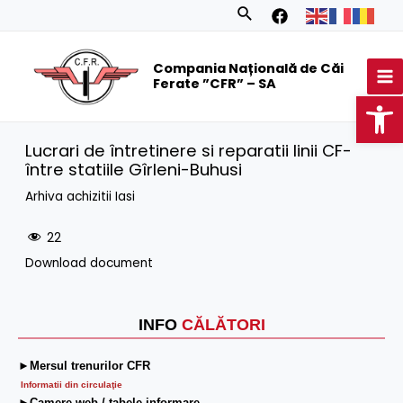
Skip
Search
to
MA
content
Compania Națională de Căi
M
Ferate ”CFR” – SA
Op
Lucrari de întretinere si reparatii linii CF-
între statiile Gîrleni-Buhusi
Arhiva achizitii Iasi
22
Download document
INFO
CĂLĂTORI
►Mersul trenurilor CFR
Informatii din circulaţie