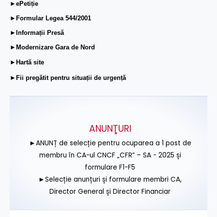
►ePetiție
►Formular Legea 544/2001
►Informații Presă
►Modernizare Gara de Nord
►Hartă site
►Fii pregătit pentru situații de urgență
ANUNŢURI
►ANUNȚ de selecție pentru ocuparea a 1 post de
membru în CA-ul CNCF „CFR” – SA - 2025 și
formulare F1-F5
►Selecție anunțuri și formulare membri CA,
Director General și Director Financiar