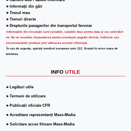
►Camere web / tabele informare
►Informaţii din gări
►Trenul meu
►Trenuri directe
►Drepturile pasagerilor din transportul feroviar
Informaţiile din circulaţie sunt variabile, valabile doar pentru data şi ora solicitării
lor.
Nu ne asumăm răspunderea pentru eventuale pagube directe, indirecte sau
circumstanțiale produse prin utilizarea acestor informații.
În caz de urgenţe, apelaţi numărul european unic 112. Gratuit în orice reţea de
telefonie.
INFO
UTILE
►Legături utile
►Termeni de utilizare
►Publicații oficiale CFR
►Acreditare reprezentanți Mass-Media
►Solicitare acces filmare Mass-Media