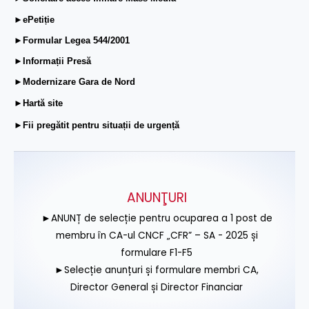
►ePetiție
►Formular Legea 544/2001
►Informații Presă
►Modernizare Gara de Nord
►Hartă site
►Fii pregătit pentru situații de urgență
ANUNŢURI
►ANUNȚ de selecție pentru ocuparea a 1 post de
membru în CA-ul CNCF „CFR” – SA - 2025 și
formulare F1-F5
►Selecție anunțuri și formulare membri CA,
Director General și Director Financiar