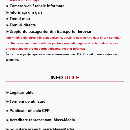
Informatii din circulaţie
►Camere web / tabele informare
►Informaţii din gări
►Trenul meu
►Trenuri directe
►Drepturile pasagerilor din transportul feroviar
Informaţiile din circulaţie sunt variabile, valabile doar pentru data şi ora solicitării
lor.
Nu ne asumăm răspunderea pentru eventuale pagube directe, indirecte sau
circumstanțiale produse prin utilizarea acestor informații.
În caz de urgenţe, apelaţi numărul european unic 112. Gratuit în orice reţea de
telefonie.
INFO
UTILE
►Legături utile
►Termeni de utilizare
►Publicații oficiale CFR
►Acreditare reprezentanți Mass-Media
►Solicitare acces filmare Mass-Media