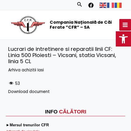
Skip
Search
to
MA
content
Compania Națională de Căi
M
Ferate ”CFR” – SA
Op
Lucrari de intretinere si reparatii linii CF:
Linia 500 Ploiesti – Vicsani, statia Vicsani,
linia 5 CL
Arhiva achizitii Iasi
53
Download document
INFO
CĂLĂTORI
►Mersul trenurilor CFR