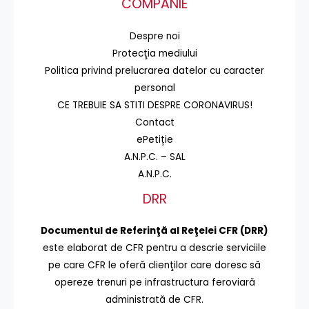
COMPANIE
Despre noi
Protecţia mediului
Politica privind prelucrarea datelor cu caracter
personal
CE TREBUIE SA STITI DESPRE CORONAVIRUS!
Contact
ePetiție
A.N.P.C. – SAL
A.N.P.C.
DRR
Documentul de Referinţă al Reţelei CFR (DRR)
este elaborat de CFR pentru a descrie serviciile
pe care CFR le oferă clienţilor care doresc să
opereze trenuri pe infrastructura feroviară
administrată de CFR.