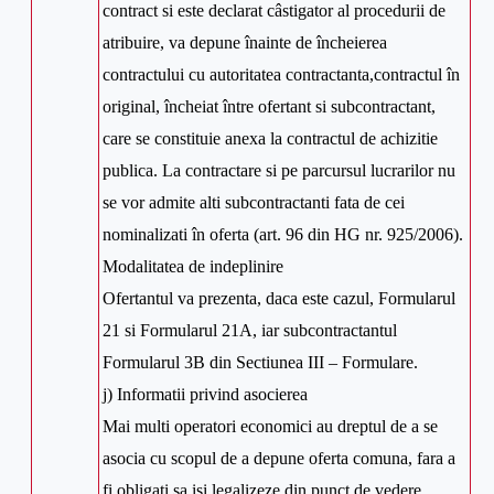
contract si este declarat câstigator al procedurii de
atribuire, va depune înainte de încheierea
contractului cu autoritatea contractanta,contractul în
original, încheiat între ofertant si subcontractant,
care se constituie anexa la contractul de achizitie
publica. La contractare si pe parcursul lucrarilor nu
se vor admite alti subcontractanti fata de cei
nominalizati în oferta (art. 96 din HG nr. 925/2006).
Modalitatea de indeplinire
Ofertantul va prezenta, daca este cazul, Formularul
21 si Formularul 21A, iar subcontractantul
Formularul 3B din Sectiunea III – Formulare.
j) Informatii privind asocierea
Mai multi operatori economici au dreptul de a se
asocia cu scopul de a depune oferta comuna, fara a
fi obligati sa isi legalizeze din punct de vedere