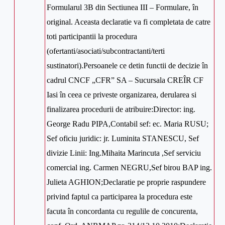
Formularul 3B din Sectiunea III – Formulare, în
original. Aceasta declaratie va fi completata de catre
toti participantii la procedura
(ofertanti/asociati/subcontractanti/terti
sustinatori).Persoanele ce detin functii de decizie în
cadrul CNCF „CFR” SA – Sucursala CREÎR CF
Iasi în ceea ce priveste organizarea, derularea si
finalizarea procedurii de atribuire:Director: ing.
George Radu PIPA,Contabil sef: ec. Maria RUSU;
Sef oficiu juridic: jr. Luminita STANESCU, Sef
divizie Linii: Ing.Mihaita Marincuta ,Sef serviciu
comercial ing. Carmen NEGRU,Sef birou BAP ing.
Julieta AGHION;Declaratie pe proprie raspundere
privind faptul ca participarea la procedura este
facuta în concordanta cu regulile de concurenta,