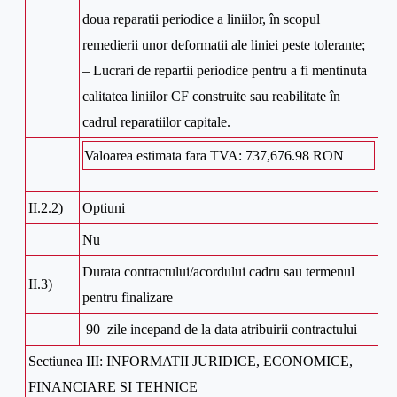
doua reparatii periodice a liniilor, în scopul
remedierii unor deformatii ale liniei peste tolerante;
– Lucrari de repartii periodice pentru a fi mentinuta
calitatea liniilor CF construite sau reabilitate în
cadrul reparatiilor capitale.
Valoarea estimata fara TVA: 737,676.98 RON
II.2.2)
Optiuni
Nu
Durata contractului/acordului cadru sau termenul
II.3)
pentru finalizare
90 zile incepand de la data atribuirii contractului
Sectiunea III: INFORMATII JURIDICE, ECONOMICE,
FINANCIARE SI TEHNICE