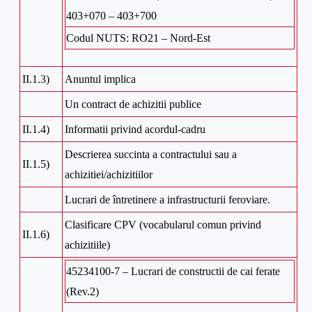
403+070 – 403+700
Codul NUTS: RO21 – Nord-Est
II.1.3)
Anuntul implica
Un contract de achizitii publice
II.1.4)
Informatii privind acordul-cadru
Descrierea succinta a contractului sau a
II.1.5)
achizitiei/achizitiilor
Lucrari de întretinere a infrastructurii feroviare.
Clasificare CPV (vocabularul comun privind
II.1.6)
achizitiile)
45234100-7 – Lucrari de constructii de cai ferate
(Rev.2)