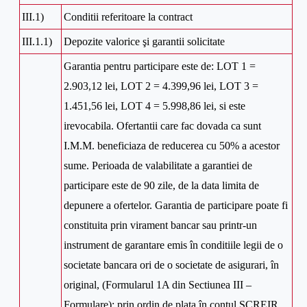
III.1)
Conditii referitoare la contract
III.1.1)
Depozite valorice şi garantii solicitate
Garantia pentru participare este de: LOT 1 =
2.903,12 lei, LOT 2 = 4.399,96 lei, LOT 3 =
1.451,56 lei, LOT 4 = 5.998,86 lei, si este
irevocabila. Ofertantii care fac dovada ca sunt
I.M.M. beneficiaza de reducerea cu 50% a acestor
sume. Perioada de valabilitate a garantiei de
participare este de 90 zile, de la data limita de
depunere a ofertelor. Garantia de participare poate fi
constituita prin virament bancar sau printr-un
instrument de garantare emis în conditiile legii de o
societate bancara ori de o societate de asigurari, în
original, (Formularul 1A din Sectiunea III –
Formulare); prin ordin de plata în contul SCREIR