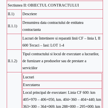
Sectiunea II: OBIECTUL CONTRACTULUI
II.1)
Descriere
Denumirea data contractului de entitatea
II.1.1)
contractanta
Lucrari de întretinere si reparatii linii CF – linia I, II
600 Tecuci – Iasi: LOT 1-4
Tipul contractului si locul de executare a lucrarilor,
II.1.2)
de furnizare a produselor sau de prestare a
serviciilor
Lucrari
Executarea
Locul principal de executare: Linia CF 600: km
405+970 – 406+050, km. 404+360 – 404+440; km
363+300 – 364+069; km 288+000 – 295+000; km