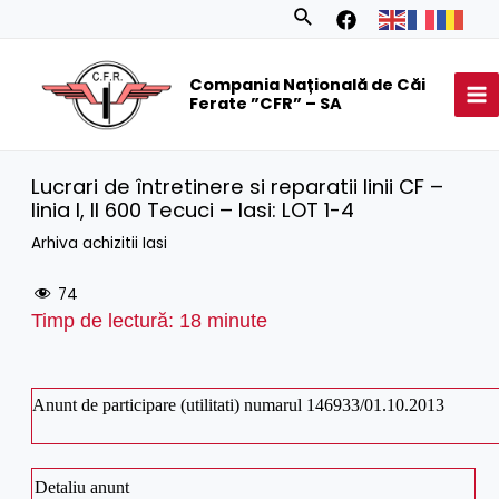
Skip
Search
to
MA
content
Compania Națională de Căi
M
Ferate ”CFR” – SA
Lucrari de întretinere si reparatii linii CF –
linia I, II 600 Tecuci – Iasi: LOT 1-4
Arhiva achizitii Iasi
74
Timp de lectură:
18
minute
Anunt de participare (utilitati) numarul 146933/01.10.2013
Detaliu anunt