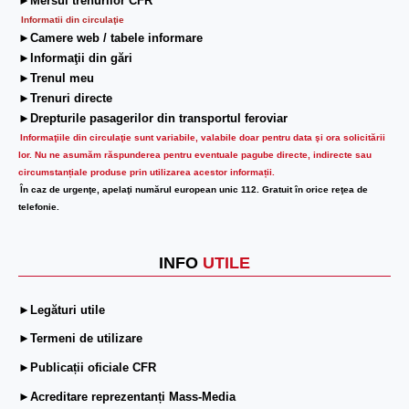
►Mersul trenurilor CFR
Informatii din circulaţie
►Camere web / tabele informare
►Informaţii din gări
►Trenul meu
►Trenuri directe
►Drepturile pasagerilor din transportul feroviar
Informaţiile din circulaţie sunt variabile, valabile doar pentru data şi ora solicitării
lor.
Nu ne asumăm răspunderea pentru eventuale pagube directe, indirecte sau
circumstanțiale produse prin utilizarea acestor informații.
În caz de urgenţe, apelaţi numărul european unic 112. Gratuit în orice reţea de
telefonie.
INFO
UTILE
►Legături utile
►Termeni de utilizare
►Publicații oficiale CFR
►Acreditare reprezentanți Mass-Media