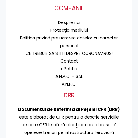
COMPANIE
Despre noi
Protecţia mediului
Politica privind prelucrarea datelor cu caracter
personal
CE TREBUIE SA STITI DESPRE CORONAVIRUS!
Contact
ePetiție
A.N.P.C. – SAL
A.N.P.C.
DRR
Documentul de Referinţă al Reţelei CFR (DRR)
este elaborat de CFR pentru a descrie serviciile
pe care CFR le oferă clienţilor care doresc să
opereze trenuri pe infrastructura feroviară