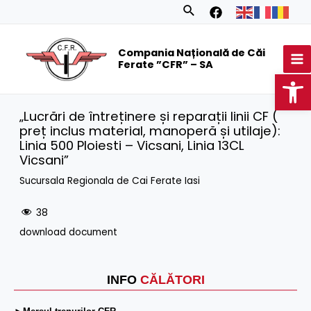
Skip
Search
to
MA
content
Compania Națională de Căi
M
Ferate ”CFR” – SA
Op
„Lucrări de întreținere și reparații linii CF (
preț inclus material, manoperă și utilaje):
Linia 500 Ploiesti – Vicsani, Linia 13CL
Vicsani”
Sucursala Regionala de Cai Ferate Iasi
38
download document
INFO
CĂLĂTORI