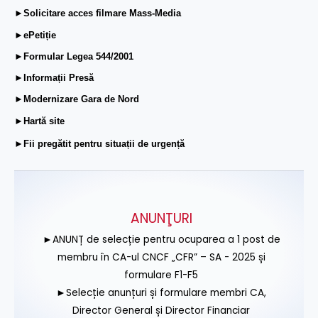
►Solicitare acces filmare Mass-Media
►ePetiție
►Formular Legea 544/2001
►Informații Presă
►Modernizare Gara de Nord
►Hartă site
►Fii pregătit pentru situații de urgență
ANUNŢURI
►ANUNȚ de selecție pentru ocuparea a 1 post de
membru în CA-ul CNCF „CFR” – SA - 2025 și
formulare F1-F5
►Selecție anunțuri și formulare membri CA,
Director General și Director Financiar