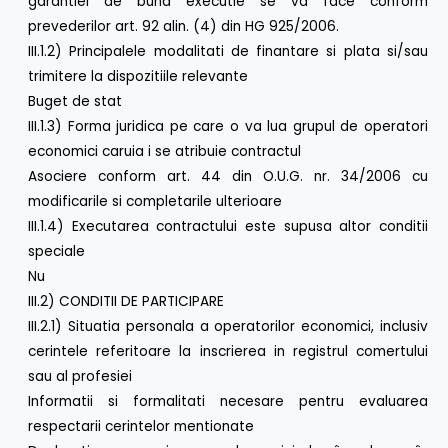
garantiei de buna executie se va face conform
prevederilor art. 92 alin. (4) din HG 925/2006.
III.1.2) Principalele modalitati de finantare si plata si/sau
trimitere la dispozitiile relevante
Buget de stat
III.1.3) Forma juridica pe care o va lua grupul de operatori
economici caruia i se atribuie contractul
Asociere conform art. 44 din O.U.G. nr. 34/2006 cu
modificarile si completarile ulterioare
III.1.4) Executarea contractului este supusa altor conditii
speciale
Nu
III.2) CONDITII DE PARTICIPARE
III.2.1) Situatia personala a operatorilor economici, inclusiv
cerintele referitoare la inscrierea in registrul comertului
sau al profesiei
Informatii si formalitati necesare pentru evaluarea
respectarii cerintelor mentionate