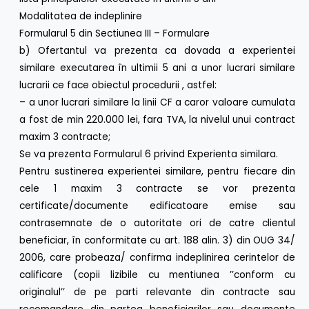
Modalitatea de indeplinire
Formularul 5 din Sectiunea III – Formulare
b) Ofertantul va prezenta ca dovada a experientei
similare executarea în ultimii 5 ani a unor lucrari similare
lucrarii ce face obiectul procedurii , astfel:
– a unor lucrari similare la linii CF a caror valoare cumulata
a fost de min 220.000 lei, fara TVA, la nivelul unui contract
maxim 3 contracte;
Se va prezenta Formularul 6 privind Experienta similara.
Pentru sustinerea experientei similare, pentru fiecare din
cele 1 maxim 3 contracte se vor prezenta
certificate/documente edificatoare emise sau
contrasemnate de o autoritate ori de catre clientul
beneficiar, în conformitate cu art. 188 alin. 3) din OUG 34/
2006, care probeaza/ confirma indeplinirea cerintelor de
calificare (copii lizibile cu mentiunea ’’conform cu
originalul’’ de pe parti relevante din contracte sau