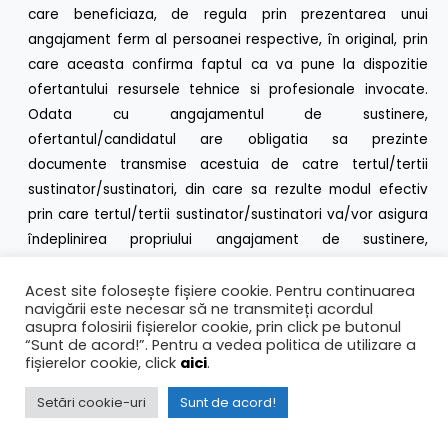
care beneficiaza, de regula prin prezentarea unui
angajament ferm al persoanei respective, în original, prin
care aceasta confirma faptul ca va pune la dispozitie
ofertantului resursele tehnice si profesionale invocate.
Odata cu angajamentul de sustinere,
ofertantul/candidatul are obligatia sa prezinte
documente transmise acestuia de catre tertul/tertii
sustinator/sustinatori, din care sa rezulte modul efectiv
prin care tertul/tertii sustinator/sustinatori va/vor asigura
îndeplinirea propriului angajament de sustinere,
documente care se vor constitui anexe la respectivul
angajament.
Acest site folosește fișiere cookie. Pentru continuarea
navigării este necesar să ne transmiteți acordul
Nota:
asupra folosirii fișierelor cookie, prin click pe butonul
a) In cazul in care ofertantul reprezinta un grup de
“Sunt de acord!”. Pentru a vedea politica de utilizare a
fișierelor cookie, click
aici
.
operatori economici, îndeplinirea cerin?ei minime privind
capacitate tehnica si/sau profesionala se poate
Setări cookie-uri
Sunt de acord!
demonstra prin luarea în calcul a resurselor tuturor
membrilor unui grup ce depune oferta comuna sau pe