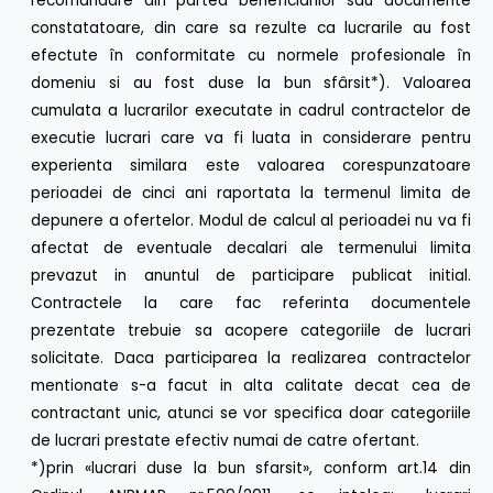
recomandare din partea beneficiarilor sau documente
constatatoare, din care sa rezulte ca lucrarile au fost
efectute în conformitate cu normele profesionale în
domeniu si au fost duse la bun sfârsit*). Valoarea
cumulata a lucrarilor executate in cadrul contractelor de
executie lucrari care va fi luata in considerare pentru
experienta similara este valoarea corespunzatoare
perioadei de cinci ani raportata la termenul limita de
depunere a ofertelor. Modul de calcul al perioadei nu va fi
afectat de eventuale decalari ale termenului limita
prevazut in anuntul de participare publicat initial.
Contractele la care fac referinta documentele
prezentate trebuie sa acopere categoriile de lucrari
solicitate. Daca participarea la realizarea contractelor
mentionate s-a facut in alta calitate decat cea de
contractant unic, atunci se vor specifica doar categoriile
de lucrari prestate efectiv numai de catre ofertant.
*)prin «lucrari duse la bun sfarsit», conform art.14 din