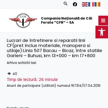
Skip
Search
to
MA
content
Compania Națională de Căi
M
Ferate ”CFR” – SA
Op
Lucrari de întretinere si reparatii linii
CF(pret inclus materiale, manopera si
utilaje):Linia 507 Bacau – Bicaz, între statiile
Garleni – Buhusi, km 13+000 – km 17+800
Arhiva achizitii Iasi
40
Timp de lectură:
26
minute
Anunt de participare (utilitati) numarul 167314/07.04.2016