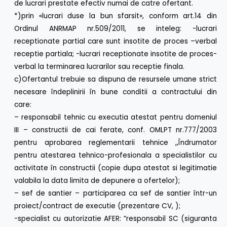
de lucrari prestate efectiv numai de catre ofertant.
*)prin «lucrari duse la bun sfarsit», conform art.14 din
Ordinul ANRMAP nr.509/2011, se inteleg: -lucrari
receptionate partial care sunt insotite de proces –verbal
receptie partiala; -lucrari receptionate insotite de proces-
verbal la terminarea lucrarilor sau receptie finala.
c)Ofertantul trebuie sa dispuna de resursele umane strict
necesare îndeplinirii în bune conditii a contractului din
care:
– responsabil tehnic cu executia atestat pentru domeniul
III – constructii de cai ferate, conf. OMLPT nr.777/2003
pentru aprobarea reglementarii tehnice ,,Îndrumator
pentru atestarea tehnico-profesionala a specialistilor cu
activitate în constructii (copie dupa atestat si legitimatie
valabila la data limita de depunere a ofertelor);
– sef de santier – participarea ca sef de santier într-un
proiect/contract de executie (prezentare CV, );
-specialist cu autorizatie AFER: ”responsabil SC (siguranta