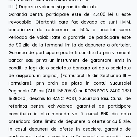
III.1.1) Depozite valorice şi garantii solicitate
Garantia pentru participare este de: 4.400 lei si este
irevocabila. Ofertantii care fac dovada ca sunt I.M.M.
beneficiaza de reducerea cu 50% a acestei sume.
Perioada de valabilitate a garantiei de participare este
de 90 zile, de la termenul limita de depunere a ofertelor.
Garantia de participare poate fi constituita prin virament
bancar sau printr-un instrument de garantare emis în
conditiile legii de o societate bancara ori de o societate
de asigurari, în original, (Formularul 1A din Sectiunea III –
Formulare); prin ordin de plata în contul Sucursalei
Regionale CF Iasi (CUI: 15670513) nr. RO26 BPOS 2400 2831
193ROL01, deschis la BANC POST, Sucursala Iasi. Cursul de
referinta pentru echivalarea garantiei de participare
constituita în alta moneda va fi cursul BNR din data
anterioara datei limita de depunere a ofertelor cu 5 zile.
În cazul depunerii de oferte în asociere, garantia de
participare trebuie constituita în numele asocierii si sa