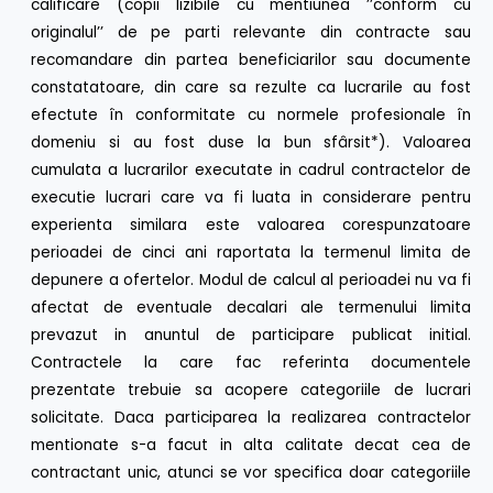
calificare (copii lizibile cu mentiunea ’’conform cu
originalul’’ de pe parti relevante din contracte sau
recomandare din partea beneficiarilor sau documente
constatatoare, din care sa rezulte ca lucrarile au fost
efectute în conformitate cu normele profesionale în
domeniu si au fost duse la bun sfârsit*). Valoarea
cumulata a lucrarilor executate in cadrul contractelor de
executie lucrari care va fi luata in considerare pentru
experienta similara este valoarea corespunzatoare
perioadei de cinci ani raportata la termenul limita de
depunere a ofertelor. Modul de calcul al perioadei nu va fi
afectat de eventuale decalari ale termenului limita
prevazut in anuntul de participare publicat initial.
Contractele la care fac referinta documentele
prezentate trebuie sa acopere categoriile de lucrari
solicitate. Daca participarea la realizarea contractelor
mentionate s-a facut in alta calitate decat cea de
contractant unic, atunci se vor specifica doar categoriile