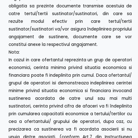
obligatia sa prezinte documente transmise acestuia de
catre tertul/tertii sustinator/sustinatori, din care sa
rezulte modul efectiv prin care tertul/tertii
sustinator/sustinatori va/vor asigura îndeplinirea propriului
angajament de sustinere, documente care se vor
constitui anexe la respectivul angajament.
Nota:
In cazul in care ofertantul reprezinta un grup de operatori
economici, cerinta minima privind situatia economica si
financiara poate fi indeplinita prin cumul. Daca ofertantul/
grupul de operatori isi demonstreaza indeplinirea cerintei
minime privind situatia economica si financiara invocand
sustinerea acordata de catre unul sau mai multi
sustinatori, cerinta privind cifra de afaceri va fi îndeplinita
prin cumularea capacitatii economice a tertului/tertilor cu
cea a ofertantului/ grupului de operatori, dupa caz, cu
precizarea ca sustinerea va fi acordata asocierii si nu
unuia dintre asociati. (conform Art.7 din Instructiunea