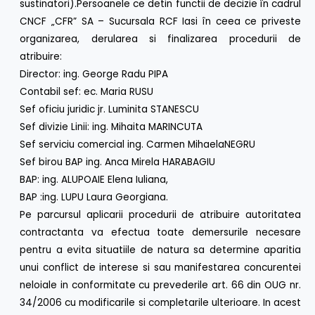
sustinatori).Persoanele ce detin functii de decizie în cadrul
CNCF „CFR” SA – Sucursala RCF Iasi în ceea ce priveste
organizarea, derularea si finalizarea procedurii de
atribuire:
Director: ing. George Radu PIPA
Contabil sef: ec. Maria RUSU
Sef oficiu juridic jr. Luminita STANESCU
Sef divizie Linii: ing. Mihaita MARINCUTA
Sef serviciu comercial ing. Carmen MihaelaNEGRU
Sef birou BAP ing. Anca Mirela HARABAGIU
BAP: ing. ALUPOAIE Elena Iuliana,
BAP :ing. LUPU Laura Georgiana.
Pe parcursul aplicarii procedurii de atribuire autoritatea
contractanta va efectua toate demersurile necesare
pentru a evita situatiile de natura sa determine aparitia
unui conflict de interese si sau manifestarea concurentei
neloiale in conformitate cu prevederile art. 66 din OUG nr.
34/2006 cu modificarile si completarile ulterioare. In acest