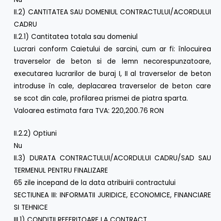
II.2) CANTITATEA SAU DOMENIUL CONTRACTULUI/ACORDULUI
CADRU
II.2.1) Cantitatea totala sau domeniul
Lucrari conform Caietului de sarcini, cum ar fi: înlocuirea
traverselor de beton si de lemn necorespunzatoare,
executarea lucrarilor de buraj I, II al traverselor de beton
introduse în cale, deplacarea traverselor de beton care
se scot din cale, profilarea prismei de piatra sparta.
Valoarea estimata fara TVA: 220,200.76 RON
II.2.2) Optiuni
Nu
II.3) DURATA CONTRACTULUI/ACORDULUI CADRU/SAD SAU
TERMENUL PENTRU FINALIZARE
65 zile incepand de la data atribuirii contractului
SECTIUNEA III: INFORMATII JURIDICE, ECONOMICE, FINANCIARE
SI TEHNICE
III.1) CONDITII REFERITOARE LA CONTRACT