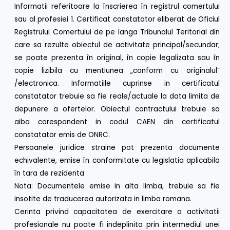
Informatii referitoare la înscrierea în registrul comertului
sau al profesiei 1. Certificat constatator eliberat de Oficiul
Registrului Comertului de pe langa Tribunalul Teritorial din
care sa rezulte obiectul de activitate principal/secundar;
se poate prezenta în original, în copie legalizata sau în
copie lizibila cu mentiunea „conform cu originalul”
/electronica. Informatiile cuprinse in certificatul
constatator trebuie sa fie reale/actuale la data limita de
depunere a ofertelor. Obiectul contractului trebuie sa
aiba corespondent in codul CAEN din certificatul
constatator emis de ONRC.
Persoanele juridice straine pot prezenta documente
echivalente, emise în conformitate cu legislatia aplicabila
în tara de rezidenta
Nota: Documentele emise in alta limba, trebuie sa fie
insotite de traducerea autorizata in limba romana.
Cerinta privind capacitatea de exercitare a activitatii
profesionale nu poate fi indeplinita prin intermediul unei