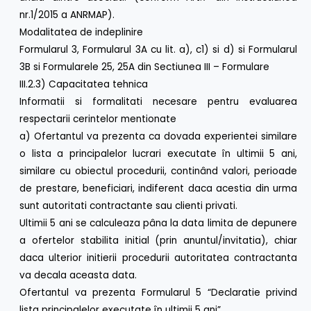
nr.1/2015 a ANRMAP).
Modalitatea de indeplinire
Formularul 3, Formularul 3A cu lit. a), c1) si d) si Formularul
3B si Formularele 25, 25A din Sectiunea III – Formulare
III.2.3) Capacitatea tehnica
Informatii si formalitati necesare pentru evaluarea
respectarii cerintelor mentionate
a) Ofertantul va prezenta ca dovada experientei similare
o lista a principalelor lucrari executate în ultimii 5 ani,
similare cu obiectul procedurii, continând valori, perioade
de prestare, beneficiari, indiferent daca acestia din urma
sunt autoritati contractante sau clienti privati.
Ultimii 5 ani se calculeaza pâna la data limita de depunere
a ofertelor stabilita initial (prin anuntul/invitatia), chiar
daca ulterior initierii procedurii autoritatea contractanta
va decala aceasta data.
Ofertantul va prezenta Formularul 5 “Declaratie privind
lista principalelor executate în ultimii 5 ani”