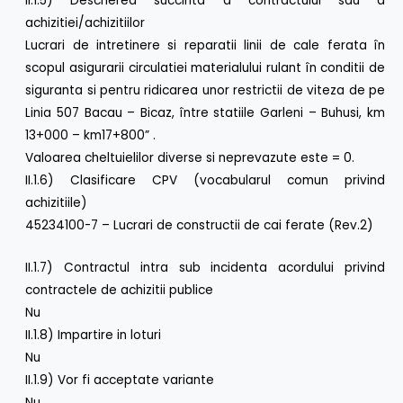
II.1.5) Descrierea succinta a contractului sau a
achizitiei/achizitiilor
Lucrari de intretinere si reparatii linii de cale ferata în
scopul asigurarii circulatiei materialului rulant în conditii de
siguranta si pentru ridicarea unor restrictii de viteza de pe
Linia 507 Bacau – Bicaz, între statiile Garleni – Buhusi, km
13+000 – km17+800” .
Valoarea cheltuielilor diverse si neprevazute este = 0.
II.1.6) Clasificare CPV (vocabularul comun privind
achizitiile)
45234100-7 – Lucrari de constructii de cai ferate (Rev.2)
II.1.7) Contractul intra sub incidenta acordului privind
contractele de achizitii publice
Nu
II.1.8) Impartire in loturi
Nu
II.1.9) Vor fi acceptate variante
Nu