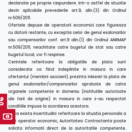
declaratie pe proprie raspundere. Intr-o astfel de situatie
devin aplicabile prevederile art.9, alin.(3) din Ordinul
nr.509/2011.
Ofertele depuse de operatorii economici care figureaza
cu datorii restante, cu exceptia celor de genul esalonarilor
sau compensarilor conf. art.9 alin.(1) din Ordinul ANRMAP
nr.509/2011, neachitate catre bugetul de stat sau catre
bugetul local, vor fi respinse.
Cerintele referitoare la obligatiile de plata sunt
considerate ca fiind indeplinite in masura in care
ofertantul (membrii asocierii) prezinta inlesniri la plata de
genul esalonarilor/compensarilor aprobate de catre
organele competente in domeniu (institutiile autorizate
ale tarii de origine) in masura in care s-au respectat
conditiile impuse la acordarea acestora.
Daca exista incertitudini referitoare la situatia personala a
unui operator economic, Autoritatea Contractanta poate
solicita informatii direct de la autoritatile competente.