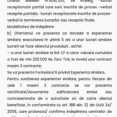
Ordinul ANRMAP nr.509/2011, se inteleg: -lucrari
receptionate partial care sunt insotite de proces –verbal
receptie partiala; -lucrari receptionate insotite de proces-
verbal la terminarea lucrarilor sau receptie finala.
Modalitatea de indeplinire
b) Ofertantul va prezenta ca dovada a experientei
similare executarea în ultimii 5 ani a unor lucrari similare
lucrarii ce face obiectul procedurii , astfel:
– a unor lucrari similare la linii CF a caror valoare cumulata
a fost de min 220.000 lei, fara TVA, la nivelul unui contract
maxim 3 contracte;
Se va prezenta Formularul 6 privind Experienta similara.
Pentru sustinerea experientei similare, pentru fiecare din
cele 1 maxim 3 contracte se vor prezenta
certificate/documente edificatoare emise sau
contrasemnate de o autoritate ori de catre clientul
beneficiar, în conformitate cu art. 188 alin. 3) din OUG 34/
2006, care probeaza/ confirma indeplinirea cerintelor de