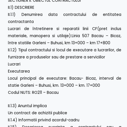
SECTIUNEA II: OBIECTUL CONTRACTULUI
II.1) DESCRIERE
II.1.1) Denumirea data contractului de entitatea
contractanta
Lucrari de întretinere si reparatii linii CF(pret inclus
materiale, manopera si utilaje):Linia 507 Bacau – Bicaz,
între statiile Garleni – Buhusi, km 13+000 – km 17+800
II.1.2) Tipul contractului si locul de executare a lucrarilor, de
furnizare a produselor sau de prestare a serviciilor
Lucrari
Executarea
Locul principal de executare: Bacau- Bicaz, interval de
statie Garleni – Buhusi, km. 13+000 – km. 17+000
Codul NUTS: RO211 – Bacau
II.1.3) Anuntul implica
Un contract de achizitii publice
II.1.4) Informatii privind acordul-cadru