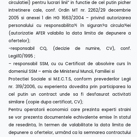
circulatiei) pentru lucrari linii” in functie de cel putin picher
intretinere cale, conf. Ordin MT nr. 2262/29 decembrie
2005 si anexei 1 din HG 1663/2004 – privind autorizarea
personalului cu responsabilita?i în siguran?a circula?iei
(autorizatie AFER valabila la data limita de depunere a
ofertelor);
-responsabil CQ, (decizie de numire, CV), conf.
Legii10/1995 ;
– responsabil SSM, cu cu Certificat de absolvire curs în
domeniul SSM – emis de Ministerul Muncii, Familiei si
Protectiei Sociale si M.E.C.T.S, conform prevederilor Legii
nr. 319/2006, cu experienta dovedita prin participarea la
cel putin un contract unde sa fi desfasurat activitati
similare (copie dupa certificat, CV);
Pentru operatorii economici care prezinta experti straini
se vor prezenta documentele echivalente emise în statul
de resedinta, în termen de valabilitate la data limita de
depunere a ofertelor, urmând ca la semnarea contractului