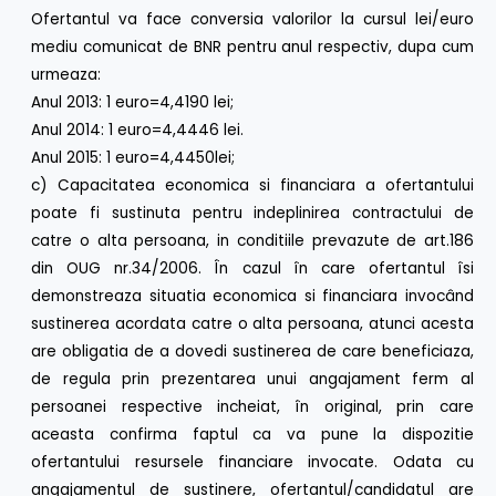
Ofertantul va face conversia valorilor la cursul lei/euro
mediu comunicat de BNR pentru anul respectiv, dupa cum
urmeaza:
Anul 2013: 1 euro=4,4190 lei;
Anul 2014: 1 euro=4,4446 lei.
Anul 2015: 1 euro=4,4450lei;
c) Capacitatea economica si financiara a ofertantului
poate fi sustinuta pentru indeplinirea contractului de
catre o alta persoana, in conditiile prevazute de art.186
din OUG nr.34/2006. În cazul în care ofertantul îsi
demonstreaza situatia economica si financiara invocând
sustinerea acordata catre o alta persoana, atunci acesta
are obligatia de a dovedi sustinerea de care beneficiaza,
de regula prin prezentarea unui angajament ferm al
persoanei respective incheiat, în original, prin care
aceasta confirma faptul ca va pune la dispozitie
ofertantului resursele financiare invocate. Odata cu
angajamentul de sustinere, ofertantul/candidatul are