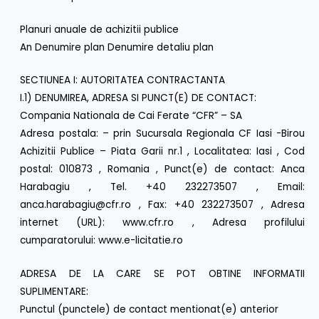
Planuri anuale de achizitii publice
An Denumire plan Denumire detaliu plan
SECTIUNEA I: AUTORITATEA CONTRACTANTA
I.1) DENUMIREA, ADRESA SI PUNCT(E) DE CONTACT:
Compania Nationala de Cai Ferate “CFR” – SA
Adresa postala: – prin Sucursala Regionala CF Iasi -Birou
Achizitii Publice – Piata Garii nr.1 , Localitatea: Iasi , Cod
postal: 010873 , Romania , Punct(e) de contact: Anca
Harabagiu , Tel. +40 232273507 , Email:
anca.harabagiu@cfr.ro , Fax: +40 232273507 , Adresa
internet (URL): www.cfr.ro , Adresa profilului
cumparatorului: www.e-licitatie.ro
ADRESA DE LA CARE SE POT OBTINE INFORMATII
SUPLIMENTARE:
Punctul (punctele) de contact mentionat(e) anterior