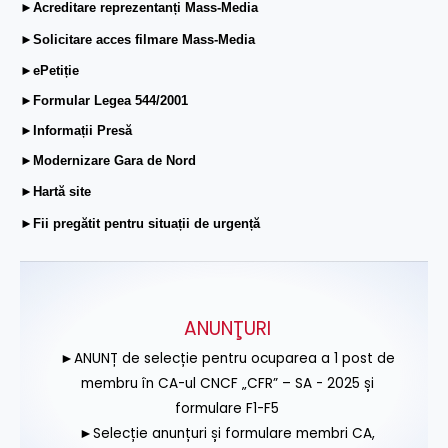
►Acreditare reprezentanți Mass-Media
►Solicitare acces filmare Mass-Media
►ePetiție
►Formular Legea 544/2001
►Informații Presă
►Modernizare Gara de Nord
►Hartă site
►Fii pregătit pentru situații de urgență
ANUNŢURI
►ANUNȚ de selecție pentru ocuparea a 1 post de
membru în CA-ul CNCF „CFR” – SA - 2025 și
formulare F1-F5
►Selecție anunțuri și formulare membri CA,