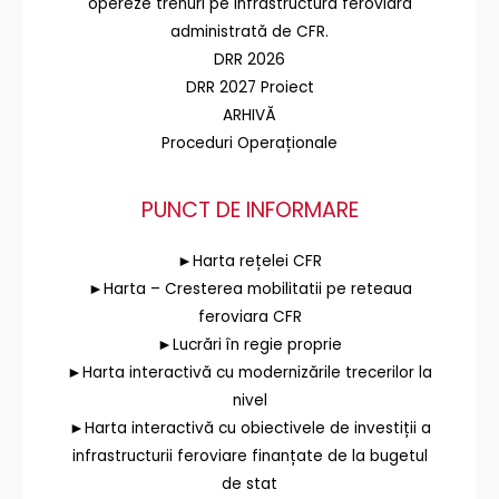
opereze trenuri pe infrastructura feroviară
administrată de CFR.
DRR 2026
DRR 2027 Proiect
ARHIVĂ
Proceduri Operaționale
PUNCT DE INFORMARE
►Harta rețelei CFR
►Harta – Cresterea mobilitatii pe reteaua
feroviara CFR
►Lucrări în regie proprie
►Harta interactivă cu modernizările trecerilor la
nivel
►Harta interactivă cu obiectivele de investiții a
infrastructurii feroviare finanțate de la bugetul
de stat