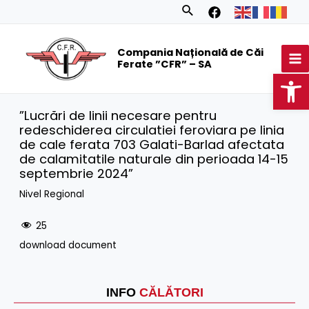
Skip
Search
to
MA
content
Compania Națională de Căi
M
Ferate ”CFR” – SA
Op
”Lucrări de linii necesare pentru
redeschiderea circulatiei feroviara pe linia
de cale ferata 703 Galati-Barlad afectata
de calamitatile naturale din perioada 14-15
septembrie 2024”
Nivel Regional
25
download document
INFO
CĂLĂTORI