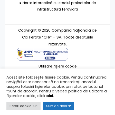
►Harta interactivă cu stadiul proiectelor de
infrastructură feroviară
Copyright © 2026 Compania Națională de
Căi Ferate ”CFR” – SA. Toate drepturile
rezervate.
Utilizare fișiere cookie
Termeni de utilizare
Acest site folosește fișiere cookie. Pentru continuarea
Contact
navigării este necesar să ne transmiteți acordul
asupra folosirii fișierelor cookie, prin click pe butonul
“Sunt de acord!”. Pentru a vedea politica de utilizare a
fișierelor cookie, click
aici
.
Ultima modificare a paginii 02/03/2026
Setări cookie-uri
Sunt de acord!