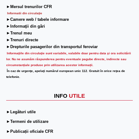
►Mersul trenurilor CFR
Informatii din circulaţie
►Camere web / tabele informare
►Informaţii din gări
►Trenul meu
►Trenuri directe
►Drepturile pasagerilor din transportul feroviar
Informaţiile din circulaţie sunt variabile, valabile doar pentru data şi ora solicitării
lor.
Nu ne asumăm răspunderea pentru eventuale pagube directe, indirecte sau
circumstanțiale produse prin utilizarea acestor informații.
În caz de urgenţe, apelaţi numărul european unic 112. Gratuit în orice reţea de
telefonie.
INFO
UTILE
►Legături utile
►Termeni de utilizare
►Publicații oficiale CFR