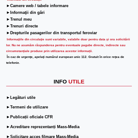
►Camere web / tabele informare
►Informaţii din gări
►Trenul meu
►Trenuri directe
►Drepturile pasagerilor din transportul feroviar
Informaţiile din circulaţie sunt variabile, valabile doar pentru data şi ora solicitării
lor.
Nu ne asumăm răspunderea pentru eventuale pagube directe, indirecte sau
circumstanțiale produse prin utilizarea acestor informații.
În caz de urgenţe, apelaţi numărul european unic 112. Gratuit în orice reţea de
telefonie.
INFO
UTILE
►Legături utile
►Termeni de utilizare
►Publicații oficiale CFR
►Acreditare reprezentanți Mass-Media
►Solicitare acces filmare Mass-Media