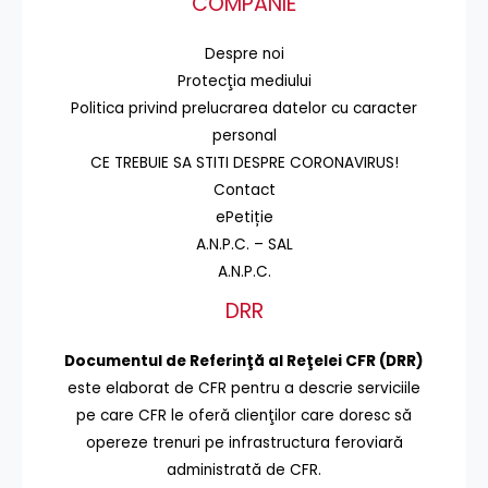
COMPANIE
Despre noi
Protecţia mediului
Politica privind prelucrarea datelor cu caracter
personal
CE TREBUIE SA STITI DESPRE CORONAVIRUS!
Contact
ePetiție
A.N.P.C. – SAL
A.N.P.C.
DRR
Documentul de Referinţă al Reţelei CFR (DRR)
este elaborat de CFR pentru a descrie serviciile
pe care CFR le oferă clienţilor care doresc să
opereze trenuri pe infrastructura feroviară
administrată de CFR.