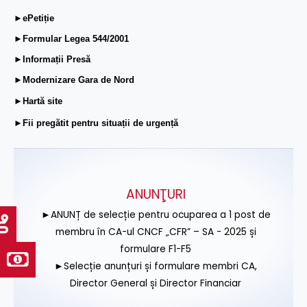
►ePetiție
►Formular Legea 544/2001
►Informații Presă
►Modernizare Gara de Nord
►Hartă site
►Fii pregătit pentru situații de urgență
ANUNŢURI
►ANUNȚ de selecție pentru ocuparea a 1 post de
membru în CA-ul CNCF „CFR” – SA - 2025 și
formulare F1-F5
►Selecție anunțuri și formulare membri CA,
Director General și Director Financiar