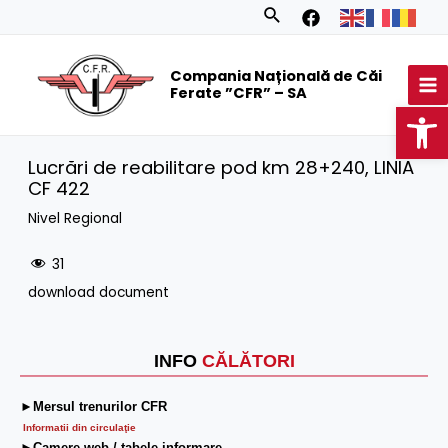
Skip
Search
to
MA
content
Compania Națională de Căi
M
Ferate ”CFR” – SA
Op
Lucrări de reabilitare pod km 28+240, LINIA
CF 422
Nivel Regional
31
download document
INFO
CĂLĂTORI
►Mersul trenurilor CFR
Informatii din circulaţie