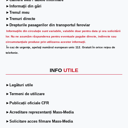
►Camere web / tabele informare
►Informaţii din gări
►Trenul meu
►Trenuri directe
►Drepturile pasagerilor din transportul feroviar
Informaţiile din circulaţie sunt variabile, valabile doar pentru data şi ora solicitării
lor.
Nu ne asumăm răspunderea pentru eventuale pagube directe, indirecte sau
circumstanțiale produse prin utilizarea acestor informații.
În caz de urgenţe, apelaţi numărul european unic 112. Gratuit în orice reţea de
telefonie.
INFO
UTILE
►Legături utile
►Termeni de utilizare
►Publicații oficiale CFR
►Acreditare reprezentanți Mass-Media
►Solicitare acces filmare Mass-Media