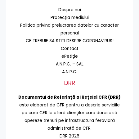
Despre noi
Protecţia mediului
Politica privind prelucrarea datelor cu caracter
personal
CE TREBUIE SA STITI DESPRE CORONAVIRUS!
Contact
ePetiție
A.N.P.C. – SAL
A.N.P.C.
DRR
Documentul de Referinţă al Reţelei CFR (DRR)
este elaborat de CFR pentru a descrie serviciile
pe care CFR le oferă clienţilor care doresc să
opereze trenuri pe infrastructura feroviară
administrată de CFR.
DRR 2026