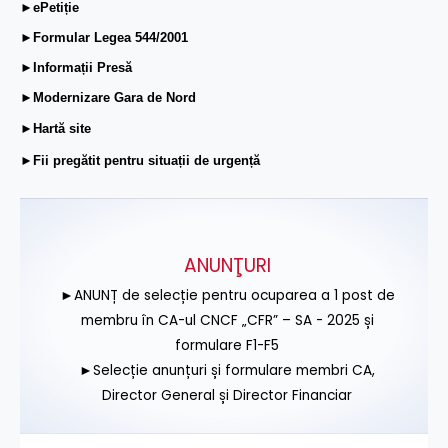
►ePetiție
►Formular Legea 544/2001
►Informații Presă
►Modernizare Gara de Nord
►Hartă site
►Fii pregătit pentru situații de urgență
ANUNŢURI
►ANUNȚ de selecție pentru ocuparea a 1 post de
membru în CA-ul CNCF „CFR” – SA - 2025 și
formulare F1-F5
►Selecție anunțuri și formulare membri CA,
Director General și Director Financiar