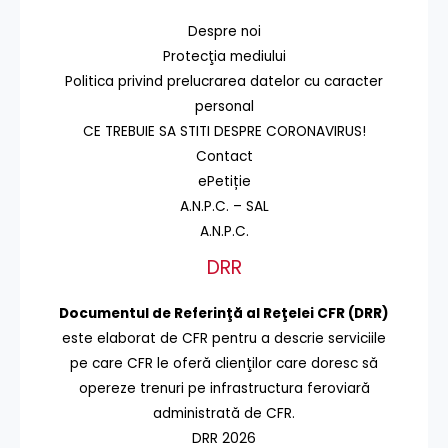
Despre noi
Protecţia mediului
Politica privind prelucrarea datelor cu caracter
personal
CE TREBUIE SA STITI DESPRE CORONAVIRUS!
Contact
ePetiție
A.N.P.C. – SAL
A.N.P.C.
DRR
Documentul de Referinţă al Reţelei CFR (DRR)
este elaborat de CFR pentru a descrie serviciile
pe care CFR le oferă clienţilor care doresc să
opereze trenuri pe infrastructura feroviară
administrată de CFR.
DRR 2026