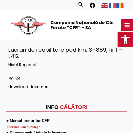
Skip
Search
to
MA
content
Compania Națională de Căi
M
Ferate ”CFR” – SA
Op
Lucrări de reabilitare pod km. 3+889, fir I –
L412
Nivel Regional
34
download document
INFO
CĂLĂTORI
►Mersul trenurilor CFR
Informatii din circulaţie