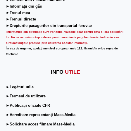
►Camere web / tabele informare
►Informaţii din gări
►Trenul meu
►Trenuri directe
►Drepturile pasagerilor din transportul feroviar
Informaţiile din circulaţie sunt variabile, valabile doar pentru data şi ora solicitării
lor.
Nu ne asumăm răspunderea pentru eventuale pagube directe, indirecte sau
circumstanțiale produse prin utilizarea acestor informații.
În caz de urgenţe, apelaţi numărul european unic 112. Gratuit în orice reţea de
telefonie.
INFO
UTILE
►Legături utile
►Termeni de utilizare
►Publicații oficiale CFR
►Acreditare reprezentanți Mass-Media
►Solicitare acces filmare Mass-Media