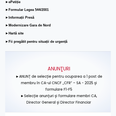
►ePetiție
►Formular Legea 544/2001
►Informații Presă
►Modernizare Gara de Nord
►Hartă site
►Fii pregătit pentru situații de urgență
ANUNŢURI
►ANUNȚ de selecție pentru ocuparea a 1 post de
membru în CA-ul CNCF „CFR” – SA - 2025 și
formulare F1-F5
►Selecție anunțuri și formulare membri CA,
Director General și Director Financiar