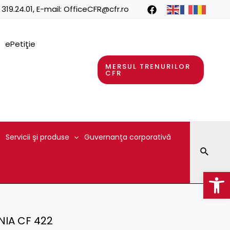
 319.24.01
, E-mail:
OfficeCFR@cfr.ro
ePetiţie
MERSUL TRENURILOR
CFR
Servicii şi produse
Guvernanţa corporativă
Searc
Op
INIA CF 422