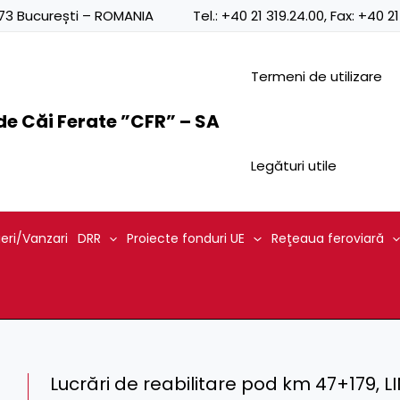
0873 București – ROMANIA
Tel.:
+40 21 319.24.00
, Fax:
+40 21
Termeni de utilizare
e Căi Ferate ”CFR” – SA
Legături utile
ieri/Vanzari
DRR
Proiecte fonduri UE
Reţeaua feroviară
Lucrări de reabilitare pod km 47+179, L