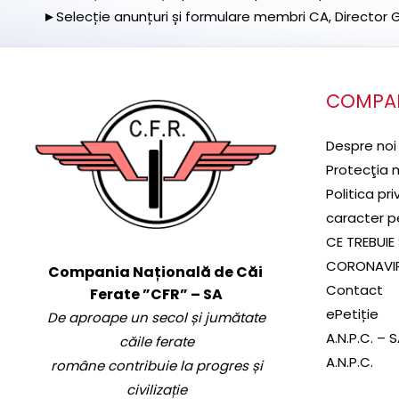
►Selecție anunțuri și formulare membri CA, Director Ge
COMPA
Despre noi
Protecţia 
Politica pr
caracter p
CE TREBUIE 
CORONAVI
Compania Națională de Căi
Contact
Ferate ”CFR” – SA
ePetiție
De aproape un secol și jumătate
A.N.P.C. – 
căile ferate
A.N.P.C.
române contribuie la progres și
civilizație