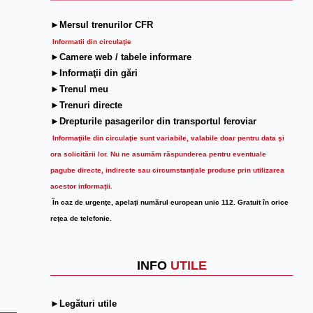
►Mersul trenurilor CFR
Informatii din circulaţie
►Camere web / tabele informare
►Informaţii din gări
►Trenul meu
►Trenuri directe
►Drepturile pasagerilor din transportul feroviar
Informaţiile din circulaţie sunt variabile, valabile doar pentru data şi
ora solicitării lor.
Nu ne asumăm răspunderea pentru eventuale
pagube directe, indirecte sau circumstanțiale produse prin utilizarea
acestor informații.
În caz de urgenţe, apelaţi numărul european unic 112. Gratuit în orice
reţea de telefonie.
INFO
UTILE
►Legături utile