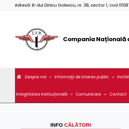
Skip
Adresă:
B-dul Dinicu Golescu, nr. 38, sector 1, cod 01
to
content
Compania Națională d
Despre noi
Informaţii de interes public
Inchir
Integritatea instituțională
Comunicare
Contact
INFO
CĂLĂTORI