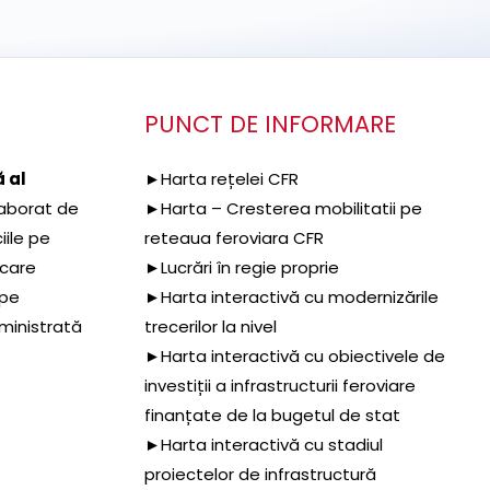
PUNCT DE INFORMARE
 al
►Harta rețelei CFR
aborat de
►Harta – Cresterea mobilitatii pe
iile pe
reteaua feroviara CFR
 care
►Lucrări în regie proprie
 pe
►Harta interactivă cu modernizările
dministrată
trecerilor la nivel
►Harta interactivă cu obiectivele de
investiții a infrastructurii feroviare
finanțate de la bugetul de stat
►Harta interactivă cu stadiul
proiectelor de infrastructură