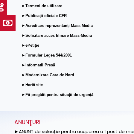
►Termeni de utilizare
►Publicații oficiale CFR
►Acreditare reprezentanți Mass-Media
►Solicitare acces filmare Mass-Media
►ePetiție
►Formular Legea 544/2001
►Informații Presă
►Modernizare Gara de Nord
►Hartă site
►Fii pregătit pentru situații de urgență
ANUNŢURI
►ANUNȚ de selecție pentru ocuparea a 1 post de memb