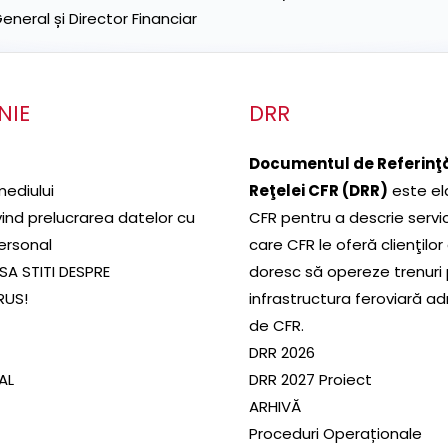
neral și Director Financiar
NIE
DRR
Documentul de Referinţă
mediului
Reţelei CFR (DRR)
este el
ivind prelucrarea datelor cu
CFR pentru a descrie servic
ersonal
care CFR le oferă clienţilor
SA STITI DESPRE
doresc să opereze trenuri
RUS!
infrastructura feroviară a
de CFR.
DRR 2026
SAL
DRR 2027 Proiect
ARHIVĂ
Proceduri Operaționale