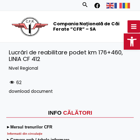
Skip
Search
to
MA
content
Compania Națională de Căi
M
Ferate ”CFR” – SA
Op
Lucrări de reabilitare podet km 176+460,
LINIA CF 412
Nivel Regional
62
download document
INFO
CĂLĂTORI
►Mersul trenurilor CFR
Informatii din circulaţie