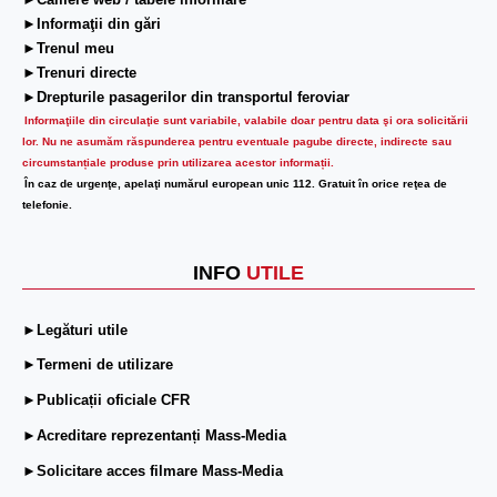
►Camere web / tabele informare
►Informaţii din gări
►Trenul meu
►Trenuri directe
►Drepturile pasagerilor din transportul feroviar
Informaţiile din circulaţie sunt variabile, valabile doar pentru data şi ora solicitării
lor.
Nu ne asumăm răspunderea pentru eventuale pagube directe, indirecte sau
circumstanțiale produse prin utilizarea acestor informații.
În caz de urgenţe, apelaţi numărul european unic 112. Gratuit în orice reţea de
telefonie.
INFO
UTILE
►Legături utile
►Termeni de utilizare
►Publicații oficiale CFR
►Acreditare reprezentanți Mass-Media
►Solicitare acces filmare Mass-Media