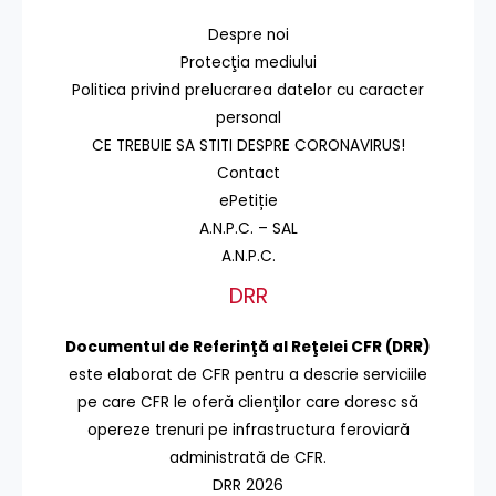
Despre noi
Protecţia mediului
Politica privind prelucrarea datelor cu caracter
personal
CE TREBUIE SA STITI DESPRE CORONAVIRUS!
Contact
ePetiție
A.N.P.C. – SAL
A.N.P.C.
DRR
Documentul de Referinţă al Reţelei CFR (DRR)
este elaborat de CFR pentru a descrie serviciile
pe care CFR le oferă clienţilor care doresc să
opereze trenuri pe infrastructura feroviară
administrată de CFR.
DRR 2026