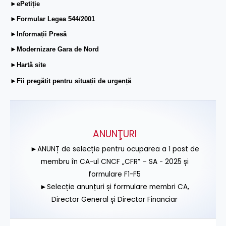
►ePetiție
►Formular Legea 544/2001
►Informații Presă
►Modernizare Gara de Nord
►Hartă site
►Fii pregătit pentru situații de urgență
ANUNŢURI
►ANUNȚ de selecție pentru ocuparea a 1 post de
membru în CA-ul CNCF „CFR” – SA - 2025 și
formulare F1-F5
►Selecție anunțuri și formulare membri CA,
Director General și Director Financiar