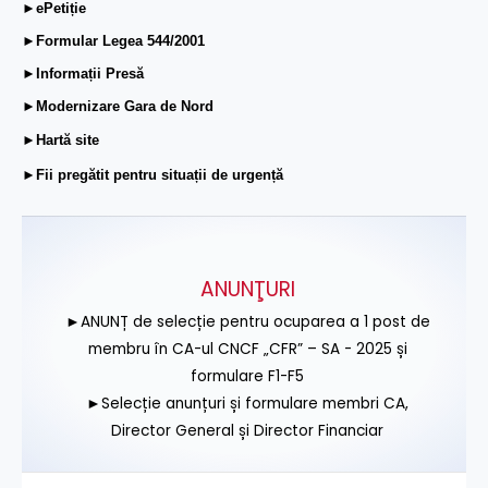
►ePetiție
►Formular Legea 544/2001
►Informații Presă
►Modernizare Gara de Nord
►Hartă site
►Fii pregătit pentru situații de urgență
ANUNŢURI
►ANUNȚ de selecție pentru ocuparea a 1 post de
membru în CA-ul CNCF „CFR” – SA - 2025 și
formulare F1-F5
►Selecție anunțuri și formulare membri CA,
Director General și Director Financiar