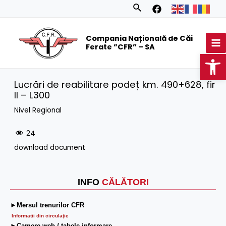
Skip
Search
to
MA
content
Compania Națională de Căi
M
Ferate ”CFR” – SA
Op
Lucrări de reabilitare podeț km. 490+628, fir
II – L300
Nivel Regional
24
download document
INFO
CĂLĂTORI
►Mersul trenurilor CFR
Informatii din circulaţie