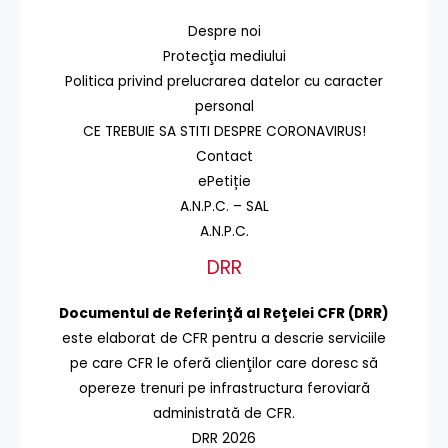
Despre noi
Protecţia mediului
Politica privind prelucrarea datelor cu caracter
personal
CE TREBUIE SA STITI DESPRE CORONAVIRUS!
Contact
ePetiție
A.N.P.C. – SAL
A.N.P.C.
DRR
Documentul de Referinţă al Reţelei CFR (DRR)
este elaborat de CFR pentru a descrie serviciile
pe care CFR le oferă clienţilor care doresc să
opereze trenuri pe infrastructura feroviară
administrată de CFR.
DRR 2026