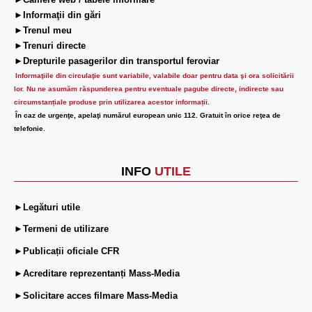
►Camere web / tabele informare
►Informaţii din gări
►Trenul meu
►Trenuri directe
►Drepturile pasagerilor din transportul feroviar
Informaţiile din circulaţie sunt variabile, valabile doar pentru data şi ora solicitării
lor.
Nu ne asumăm răspunderea pentru eventuale pagube directe, indirecte sau
circumstanțiale produse prin utilizarea acestor informații.
În caz de urgenţe, apelaţi numărul european unic 112. Gratuit în orice reţea de
telefonie.
INFO
UTILE
►Legături utile
►Termeni de utilizare
►Publicații oficiale CFR
►Acreditare reprezentanți Mass-Media
►Solicitare acces filmare Mass-Media