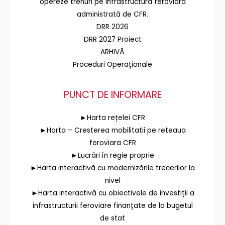
opereze trenuri pe infrastructura feroviară
administrată de CFR.
DRR 2026
DRR 2027 Proiect
ARHIVĂ
Proceduri Operaționale
PUNCT DE INFORMARE
►Harta rețelei CFR
►Harta – Cresterea mobilitatii pe reteaua
feroviara CFR
►Lucrări în regie proprie
►Harta interactivă cu modernizările trecerilor la
nivel
►Harta interactivă cu obiectivele de investiții a
infrastructurii feroviare finanțate de la bugetul
de stat