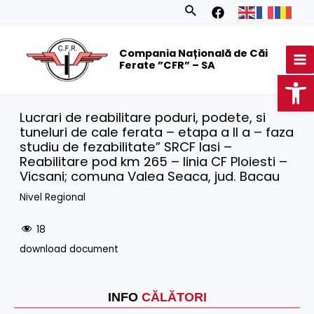
Skip
Search
to
MA
content
Compania Națională de Căi
M
Ferate ”CFR” – SA
Op
Lucrari de reabilitare poduri, podete, si
tuneluri de cale ferata – etapa a II a – faza
studiu de fezabilitate” SRCF Iasi –
Reabilitare pod km 265 – linia CF Ploiesti –
Vicsani; comuna Valea Seaca, jud. Bacau
Nivel Regional
18
download document
INFO
CĂLĂTORI