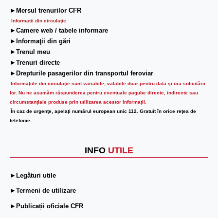
►Mersul trenurilor CFR
Informatii din circulaţie
►Camere web / tabele informare
►Informaţii din gări
►Trenul meu
►Trenuri directe
►Drepturile pasagerilor din transportul feroviar
Informaţiile din circulaţie sunt variabile, valabile doar pentru data şi ora solicitării
lor.
Nu ne asumăm răspunderea pentru eventuale pagube directe, indirecte sau
circumstanțiale produse prin utilizarea acestor informații.
În caz de urgenţe, apelaţi numărul european unic 112. Gratuit în orice reţea de
telefonie.
INFO
UTILE
►Legături utile
►Termeni de utilizare
►Publicații oficiale CFR