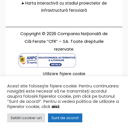
►Harta interactivă cu stadiul proiectelor de
infrastructură feroviară
Copyright © 2026 Compania Națională de
Căi Ferate ”CFR” – SA. Toate drepturile
rezervate.
Utilizare fișiere cookie
Termeni de utilizare
Acest site folosește fișiere cookie. Pentru continuarea
Contact
navigării este necesar să ne transmiteți acordul
asupra folosirii fișierelor cookie, prin click pe butonul
“Sunt de acord!”. Pentru a vedea politica de utilizare a
fișierelor cookie, click
aici
.
Ultima modificare a paginii 13/04/2022
Setări cookie-uri
Sunt de acord!