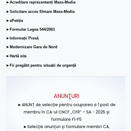
►Acreditare reprezentanți Mass-Media
►Solicitare acces filmare Mass-Media
►ePetiție
►Formular Legea 544/2001
►Informații Presă
►Modernizare Gara de Nord
►Hartă site
►Fii pregătit pentru situații de urgență
ANUNŢURI
►ANUNȚ de selecție pentru ocuparea a 1 post de
membru în CA-ul CNCF „CFR” – SA - 2025 și
formulare F1-F5
►Selecție anunțuri și formulare membri CA,