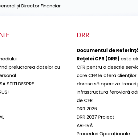
neral și Director Financiar
NIE
DRR
Documentul de Referinţă
mediului
Reţelei CFR (DRR)
este el
ivind prelucrarea datelor cu
CFR pentru a descrie servic
ersonal
care CFR le oferă clienţilor
SA STITI DESPRE
doresc să opereze trenuri
RUS!
infrastructura feroviară a
de CFR.
DRR 2026
SAL
DRR 2027 Proiect
ARHIVĂ
Proceduri Operaționale