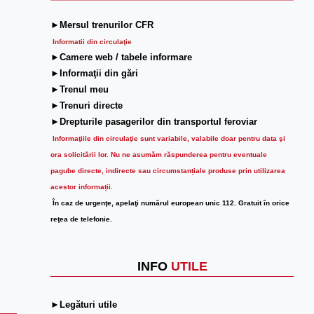
►Mersul trenurilor CFR
Informatii din circulaţie
►Camere web / tabele informare
►Informaţii din gări
►Trenul meu
►Trenuri directe
►Drepturile pasagerilor din transportul feroviar
Informaţiile din circulaţie sunt variabile, valabile doar pentru data şi
ora solicitării lor.
Nu ne asumăm răspunderea pentru eventuale
pagube directe, indirecte sau circumstanțiale produse prin utilizarea
acestor informații.
În caz de urgenţe, apelaţi numărul european unic 112. Gratuit în orice
reţea de telefonie.
INFO
UTILE
►Legături utile