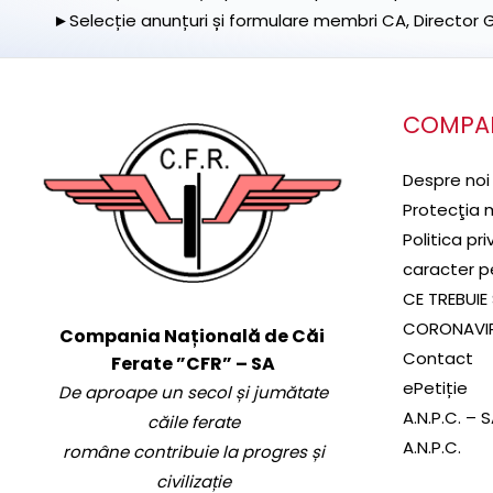
►Selecție anunțuri și formulare membri CA, Director Ge
COMPA
Despre noi
Protecţia 
Politica pr
caracter p
CE TREBUIE 
CORONAVI
Compania Națională de Căi
Contact
Ferate ”CFR” – SA
ePetiție
De aproape un secol și jumătate
A.N.P.C. – 
căile ferate
A.N.P.C.
române contribuie la progres și
civilizație