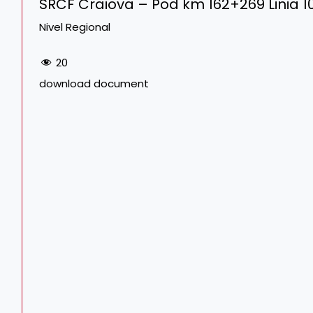
SRCF Craiova – Pod km 162+269 Linia 1
Nivel Regional
20
download document