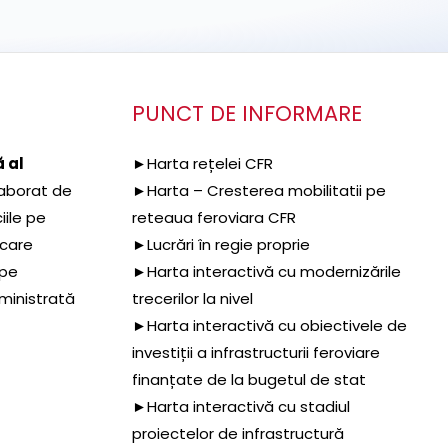
PUNCT DE INFORMARE
 al
►Harta rețelei CFR
aborat de
►Harta – Cresterea mobilitatii pe
iile pe
reteaua feroviara CFR
 care
►Lucrări în regie proprie
 pe
►Harta interactivă cu modernizările
dministrată
trecerilor la nivel
►Harta interactivă cu obiectivele de
investiții a infrastructurii feroviare
finanțate de la bugetul de stat
►Harta interactivă cu stadiul
proiectelor de infrastructură