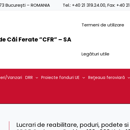
0873 București – ROMANIA
Tel.:
+40 21 319.24.00
, Fax:
+40 21
Termeni de utilizare
e Căi Ferate ”CFR” – SA
Legături utile
ieri/Vanzari
DRR
Proiecte fonduri UE
Reţeaua feroviară
Lucrari de reabilitare, poduri, podete si