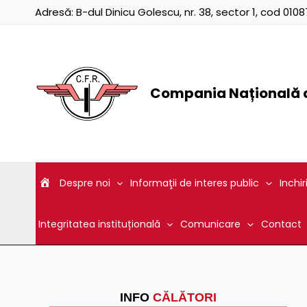
Skip
Adresă:
B-dul Dinicu Golescu, nr. 38, sector 1, cod 01
to
content
Compania Națională d
Despre noi
Informaţii de interes public
Inchir
Integritatea instituțională
Comunicare
Contact
INFO
CĂLĂTORI