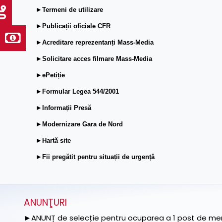
►Termeni de utilizare
►Publicații oficiale CFR
►Acreditare reprezentanți Mass-Media
►Solicitare acces filmare Mass-Media
►ePetiție
►Formular Legea 544/2001
►Informații Presă
►Modernizare Gara de Nord
►Hartă site
►Fii pregătit pentru situații de urgență
ANUNŢURI
►ANUNȚ de selecție pentru ocuparea a 1 post de memb