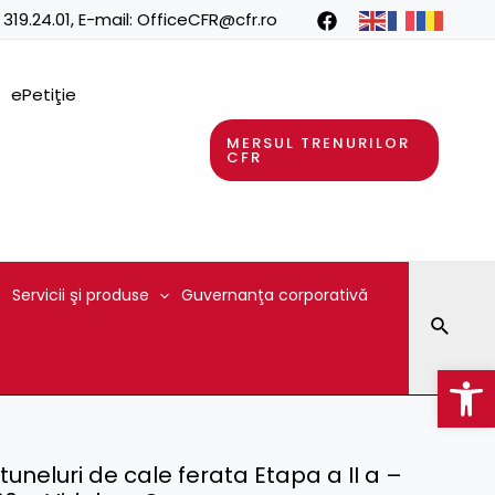
 319.24.01
, E-mail:
OfficeCFR@cfr.ro
ePetiţie
MERSUL TRENURILOR
CFR
Servicii şi produse
Guvernanţa corporativă
Searc
Op
 tuneluri de cale ferata Etapa a II a –